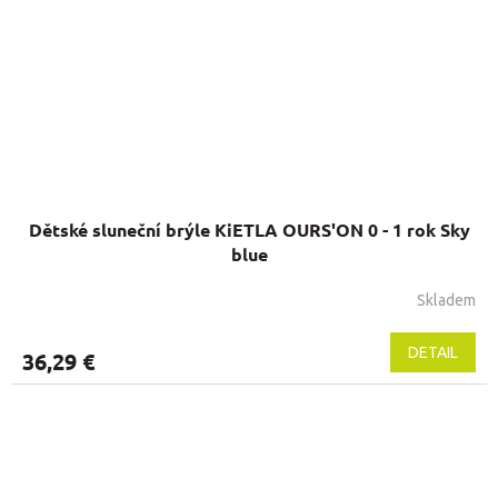
Dětské sluneční brýle KiETLA OURS'ON 0 - 1 rok Sky
blue
Skladem
Priemerné
hodnotenie
produktu
DETAIL
36,29 €
je
5,0
z
5
hviezdičiek.