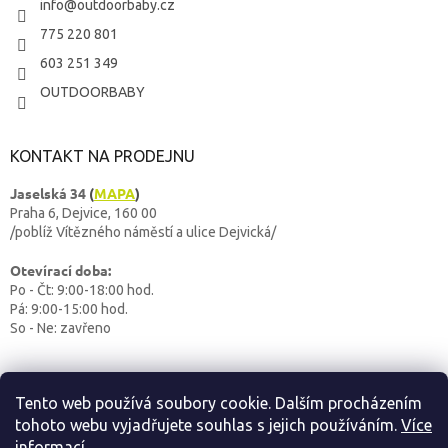
info
@
outdoorbaby.cz
775 220 801
603 251 349
OUTDOORBABY
KONTAKT NA PRODEJNU
Jaselská 34
(
MAPA
)
Praha 6, Dejvice, 160 00
/poblíž Vítězného náměstí a ulice Dejvická/
Otevírací doba:
Po - Čt: 9:00-18:00 hod.
Pá: 9:00-15:00 hod.
So - Ne: zavřeno
Tento web používá soubory cookie. Dalším procházením
tohoto webu vyjadřujete souhlas s jejich používáním.
Více
informací