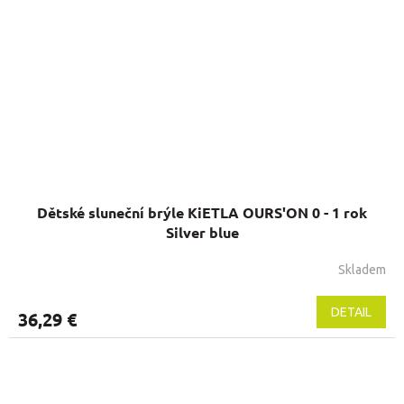
Dětské sluneční brýle KiETLA OURS'ON 0 - 1 rok
Silver blue
Skladem
Priemerné
hodnotenie
produktu
DETAIL
36,29 €
je
5,0
z
5
hviezdičiek.