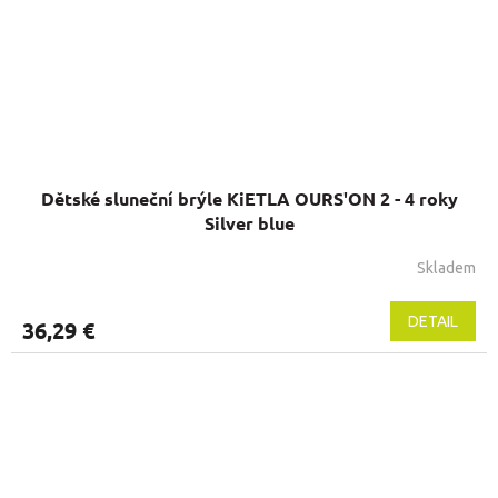
Dětské sluneční brýle KiETLA OURS'ON 2 - 4 roky
Silver blue
Skladem
Priemerné
hodnotenie
produktu
DETAIL
36,29 €
je
5,0
z
5
hviezdičiek.