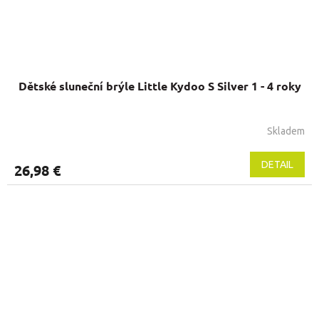
Dětské sluneční brýle Little Kydoo S Silver 1 - 4 roky
Skladem
Priemerné
hodnotenie
produktu
DETAIL
26,98 €
je
5,0
z
5
hviezdičiek.