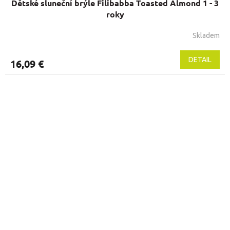
Dětské sluneční brýle Filibabba Toasted Almond 1 - 3
roky
Skladem
DETAIL
16,09 €