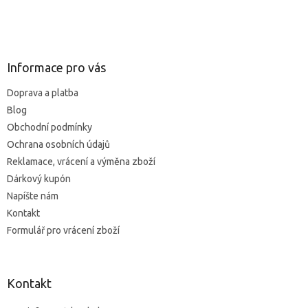
v
l
Z
á
á
d
p
a
ä
Informace pro vás
c
t
i
Doprava a platba
i
e
Blog
p
e
r
Obchodní podmínky
v
Ochrana osobních údajů
k
Reklamace, vrácení a výměna zboží
y
v
Dárkový kupón
ý
Napíšte nám
p
Kontakt
i
s
Formulář pro vrácení zboží
u
Kontakt