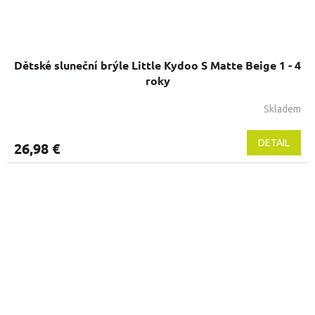
Dětské sluneční brýle Little Kydoo S Matte Beige 1 - 4
roky
Skladem
Priemerné
hodnotenie
produktu
DETAIL
26,98 €
je
5,0
z
5
hviezdičiek.