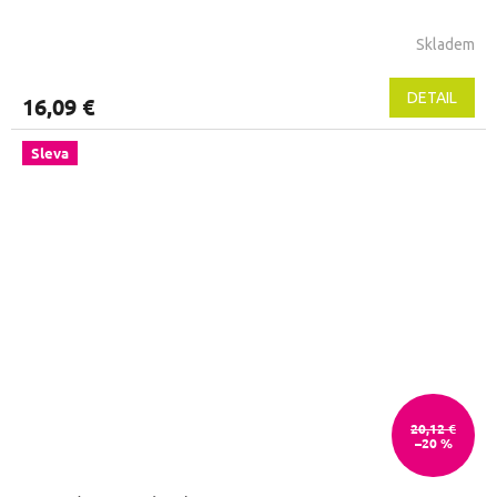
Skladem
DETAIL
16,09 €
Sleva
20,12 €
–20 %