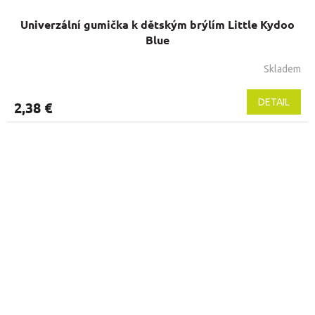
Univerzální gumička k dětským brýlím Little Kydoo
Blue
Skladem
Priemerné
hodnotenie
produktu
DETAIL
2,38 €
je
5,0
z
5
hviezdičiek.