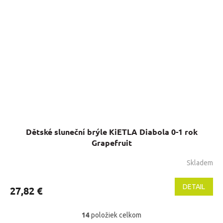
Dětské sluneční brýle KiETLA Diabola 0-1 rok
Grapefruit
Skladem
DETAIL
27,82 €
14
položiek celkom
O