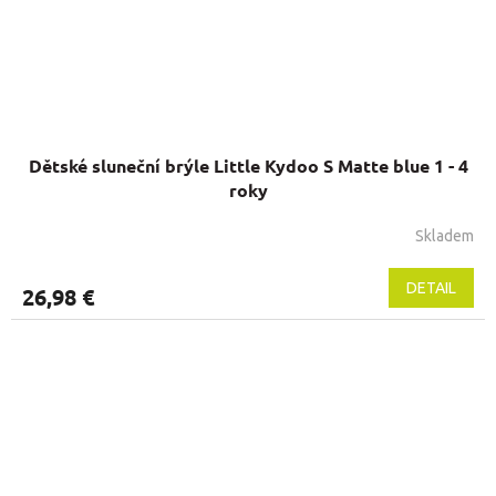
Dětské sluneční brýle Little Kydoo S Matte blue 1 - 4
roky
Skladem
Priemerné
hodnotenie
produktu
DETAIL
26,98 €
je
5,0
z
5
hviezdičiek.