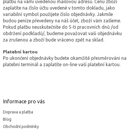
platbu na vámi uvedenou mailovou adresu. Cenu zboží
zaplatíte na číslo účtu uvedené v tomto dokladu, jako
variabilní symbol použijete číslo objednávky. Jakmile
budou peníze převedeny na náš účet, zboží vám zašleme.
Pokud platbu neuskutečníte do 5-ti pracovních dnů /od
obdržení podkladů/, budeme považovat vaši objednávku
za zrušenou a zboží bude vráceno zpět na sklad.
Platební kartou
Po ukončení objednávky budete okamžitě přesměrováni na
platební terminál a zaplatíte on-line vaší platební kartou.
Z
á
p
ä
Informace pro vás
t
Doprava a platba
i
Blog
e
Obchodní podmínky