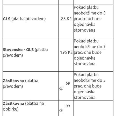
Pokud platbu
neobdržíme do 5
GLS
(platba převodem)
85 Kč
prac. dnů bude
objednávka
stornována.
Pokud platbu
neobdržíme do 7
Slovensko - GLS
(platba
195 Kč
prac. dnů bude
převodem)
objednávka
stornována.
Pokud platbu
Zásilkovna
neobdržíme do 5
(platba
69
prac. dnů bude
převodem)
Kč
objednávka
stornována.
Zásilkovna
(platba na
99
dobírku)
Kč