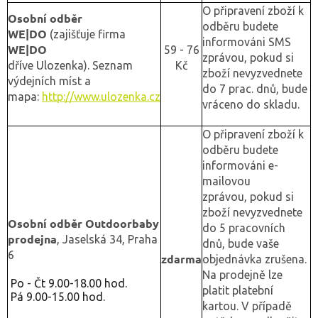
O připravení zboží k
Osobní odběr
odběru budete
WE|DO
(zajišťuje firma
informováni SMS
WE|DO
59 - 76
zprávou, pokud si
dříve
Ulozenka). Seznam
Kč
zboží nevyzvednete
výdejních míst a
do 7 prac. dnů, bude
mapa:
http://www.ulozenka.cz
vráceno do skladu.
O připravení zboží k
odběru budete
informováni e-
mailovou
zprávou, pokud si
zboží nevyzvednete
Osobní odběr Outdoorbaby
do 5 pracovních
prodejna
, Jaselská 34, Praha
dnů, bude vaše
6
zdarma
objednávka zrušena.
Na prodejně lze
Po - Čt 9.00-18.00 hod.
platit platební
Pá 9.00-15.00 hod.
kartou. V případě