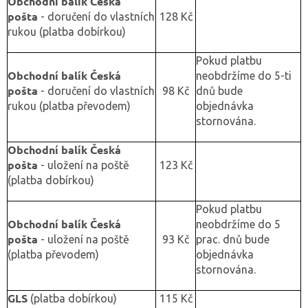
Obchodní balík Česká
pošta
- doručení do vlastních
128 Kč
rukou (platba dobírkou)
Pokud platbu
Obchodní balík Česká
neobdržíme do 5-ti
pošta
- doručení do vlastních
98 Kč
dnů bude
rukou (platba převodem)
objednávka
stornována.
Obchodní balík Česká
pošta
- uložení na poště
123 Kč
(platba dobírkou)
Pokud platbu
Obchodní balík Česká
neobdržíme do 5
pošta
- uložení na poště
93 Kč
prac. dnů bude
(platba převodem)
objednávka
stornována.
GLS
(platba dobírkou)
115 Kč