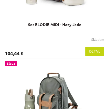
t
o
v
Set ELODIE MIDI - Hazy Jade
Skladem
DETAIL
104,44 €
Sleva