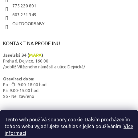
775 220 801
603 251 349
OUTDOORBABY
KONTAKT NA PRODEJNU
Jaselská 34
(
MAPA
)
Praha 6, Dejvice, 160 00
/poblíž Vítězného náměstí a ulice Dejvická/
Otevírací doba:
Po - Čt: 9:00-18:00 hod.
Pá: 9:00-15:00 hod.
So - Ne: zavřeno
Tento web používá soubory cookie. Dalším procházením
tohoto webu vyjadřujete souhlas s jejich používáním.
Více
informací
Vytvoril Shoptet