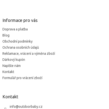
v
Z
a
a
c
á
n
i
p
i
e
e
ä
Informace pro vás
p
t
r
Doprava a platba
i
v
Blog
e
k
y
Obchodní podmínky
v
Ochrana osobních údajů
ý
Reklamace, vrácení a výměna zboží
p
i
Dárkový kupón
s
Napíšte nám
u
Kontakt
Formulář pro vrácení zboží
Kontakt
info
@
outdoorbaby.cz