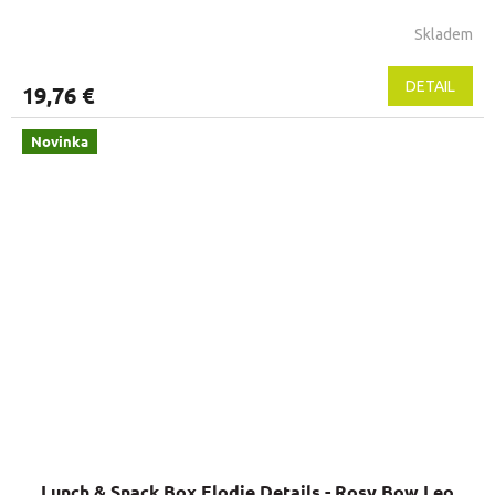
Skladem
DETAIL
19,76 €
Novinka
Lunch & Snack Box Elodie Details - Rosy Bow Leo