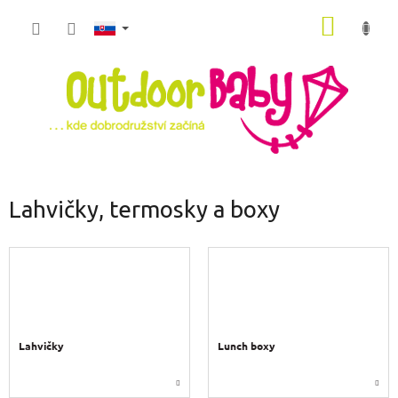
Prejsť
NÁKU
na
obsah
KOŠÍK
Lahvičky, termosky a boxy
Lahvičky
Lunch boxy