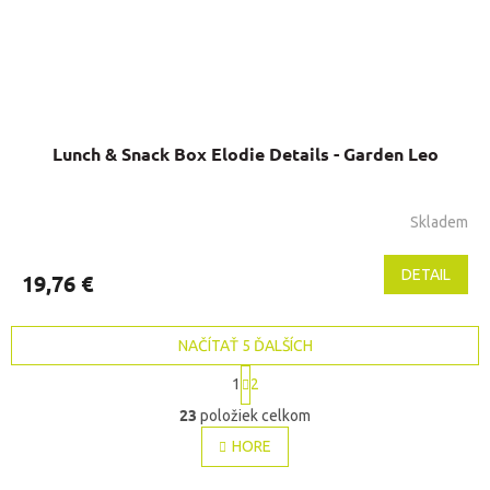
Lunch & Snack Box Elodie Details - Garden Leo
Skladem
DETAIL
19,76 €
NAČÍTAŤ 5 ĎALŠÍCH
S
1
2
t
O
r
23
položiek celkom
v
á
l
HORE
n
á
k
o
d