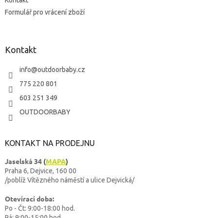
Kontakt
Formulář pro vrácení zboží
Kontakt
info
@
outdoorbaby.cz
775 220 801
603 251 349
OUTDOORBABY
KONTAKT NA PRODEJNU
Jaselská 34
(
MAPA
)
Praha 6, Dejvice, 160 00
/poblíž Vítězného náměstí a ulice Dejvická/
Otevírací doba:
Po - Čt: 9:00-18:00 hod.
Pá: 9:00-15:00 hod.