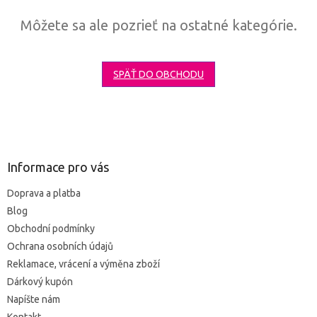
Môžete sa ale pozrieť na ostatné kategórie.
SPÄŤ DO OBCHODU
Z
á
p
ä
Informace pro vás
t
Doprava a platba
i
Blog
e
Obchodní podmínky
Ochrana osobních údajů
Reklamace, vrácení a výměna zboží
Dárkový kupón
Napíšte nám