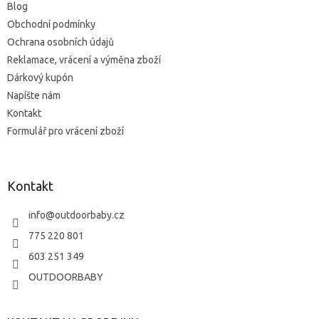
Blog
e
k
y
Obchodní podmínky
v
Ochrana osobních údajů
ý
Reklamace, vrácení a výměna zboží
p
i
Dárkový kupón
s
Napíšte nám
u
Kontakt
Formulář pro vrácení zboží
Kontakt
info
@
outdoorbaby.cz
775 220 801
603 251 349
OUTDOORBABY