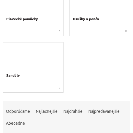
Plavecké pomůcky
Osušky a ponča
Sandály
R
a
Odporúčame
Najlacnejšie
Najdrahšie
Najpredávanejšie
d
e
Abecedne
n