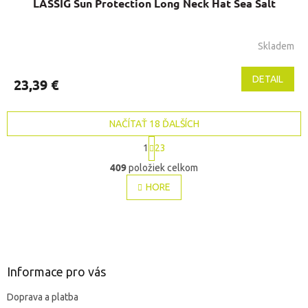
LÄSSIG Sun Protection Long Neck Hat Sea Salt
Skladem
DETAIL
23,39 €
NAČÍTAŤ 18 ĎALŠÍCH
S
1
23
t
O
r
409
položiek celkom
v
á
l
HORE
n
á
k
o
d
v
Z
a
a
c
á
n
i
p
i
e
e
ä
Informace pro vás
p
t
r
Doprava a platba
i
v