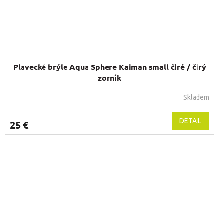
Plavecké brýle Aqua Sphere Kaiman small čiré / čirý
zorník
Skladem
DETAIL
25 €