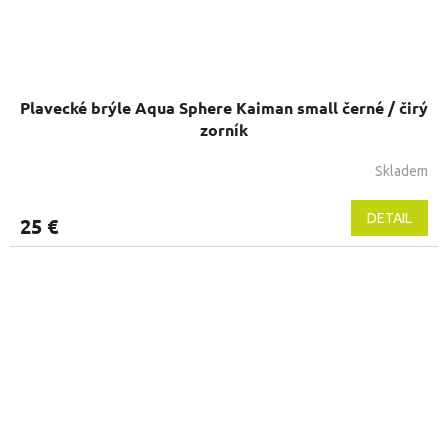
Plavecké brýle Aqua Sphere Kaiman small černé / čirý
zorník
Skladem
DETAIL
25 €