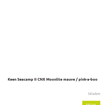
Keen Seacamp II CNX Moonlite mauve / pink-a-boo
Skladem
DETAIL