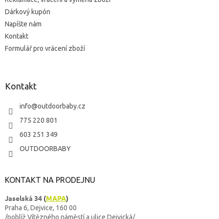
Dárkový kupón
Napíšte nám
Kontakt
Formulář pro vrácení zboží
Kontakt
info
@
outdoorbaby.cz
775 220 801
603 251 349
OUTDOORBABY
KONTAKT NA PRODEJNU
Jaselská 34
(
MAPA
)
Praha 6, Dejvice, 160 00
/poblíž Vítězného náměstí a ulice Dejvická/