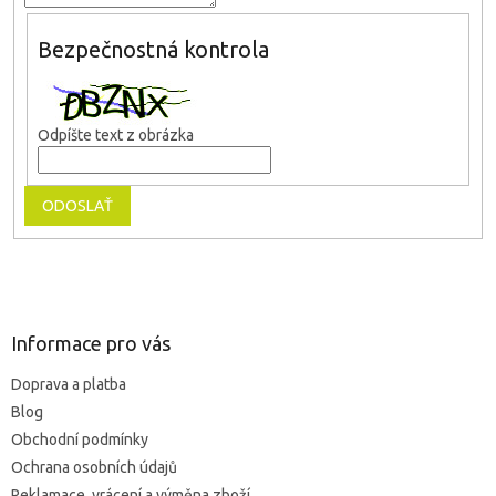
Bezpečnostná kontrola
Odpíšte text z obrázka
ODOSLAŤ
Z
á
p
ä
Informace pro vás
t
Doprava a platba
i
Blog
e
Obchodní podmínky
Ochrana osobních údajů
Reklamace, vrácení a výměna zboží