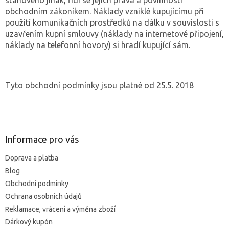
obchodním zákoníkem. Náklady vzniklé kupujícímu při
použití komunikačních prostředků na dálku v souvislosti s
uzavřením kupní smlouvy (náklady na internetové připojení,
náklady na telefonní hovory) si hradí kupující sám.
Tyto obchodní podmínky jsou platné od 25.5. 2018
Z
á
p
ä
Informace pro vás
t
Doprava a platba
i
Blog
e
Obchodní podmínky
Ochrana osobních údajů
Reklamace, vrácení a výměna zboží
Dárkový kupón