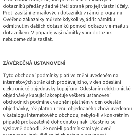
dotazníků předány žádné třetí straně pro její vlastní účely.
Proti zasílání e-mailových dotazníků v rámci programu
Ověřeno zákazníky můžete kdykoli vyjádřit námitku
odmítnutím dalších dotazníků pomocí odkazu v e-mailu s
dotazníkem. V případě vaší námitky vám dotazník
nebudeme dále zasílat.
ZÁVĚREČNÁ USTANOVENÍ
Tyto obchodní podmínky platí ve znění uvedeném na
internetových stránkách prodávajícího, v den odeslání
elektronické objednávky kupujícím. Odesláním elektronické
objednávky kupující akceptuje veškerá ustanovení
obchodních podmínek ve znění platném v den odeslání
objednávky, též platnou cenu objednaného zboží uvedenou
v katalogu Internetového obchodu, nebylo-li v konkrétním
případě prokazatelně dohodnuto jinak. Účastníci se
výslovně dohodli, že není-li podmínkami výslovně
stanoveno jinak, řídí se jejich práva a povinnosti