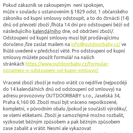
Pokud zákazník se zakoupeným není spokojen,
může v souladu s ustanovením § 1829 odst. 1 občanského
zákoníku od kupní smlouvy odstoupit, a to do čtrnácti (14)
dnů od převzetí zboží /lhůta 14 dní pro odstoupení běží od
následujícího
kalendářního
dne, od obdržení zboží/.
Odstoupení od kupní smlouvy musí být prodávajícímu
doručeno /lze zaslat mailem na
info@outdoorbaby.cz/
ve
lhůtě uvedené v předchozí větě. Pro odstoupení od kupní
smlouvy můžete použít formulář na našich
stránkách
https://www.outdoorbaby.cz/formular-
oznameni-o-odstoupeni-od-kupni-smlouvy/.
Vracené zboží zboží je nutno vrátit co nejdříve (nejpozději
do 14 kalendářních dnů od odstoupení od smlouvy) na
adresu provozovny OUTDOORBABY s.r.o., Jaselská 34,
Praha 6,160 00. Zboží musí být vráceno nepoškozené,
kompletní, v původním obalu /pokud je součástí výrobku/,
se všemi etiketami. Zboží je samozřejmě možno rozbalit,
vyzkoušet běžným způsobem a pak běžným způsobem
zase zabalit a vrátit. Nesmí ale vykazovat