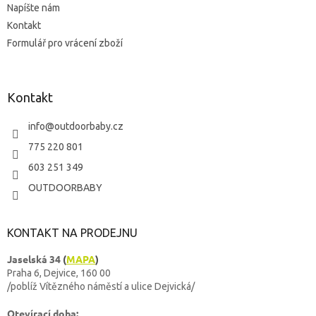
Napíšte nám
Kontakt
Formulář pro vrácení zboží
Kontakt
info
@
outdoorbaby.cz
775 220 801
603 251 349
OUTDOORBABY
KONTAKT NA PRODEJNU
Jaselská 34
(
MAPA
)
Praha 6, Dejvice, 160 00
/poblíž Vítězného náměstí a ulice Dejvická/
Otevírací doba: