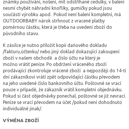
známky používání, nošení, mít odstříhané cedulky, v balení
nesmí chybět náhradní knoflíky, gumičky pokud jsou
součástí výrobku apod. Pokud není balení kompletní, má
OUTDOORBABY nárok strhnout z vracené platby
poměrnou částku, která je třeba na uvedení zboží do
původního stavu.
K zásilce je nutno přiložit kopii daňového dokladu
/fakturu,účtenku/ nebo jiný doklad dokazující zakoupení
zboží v našem obchodě a číslo účtu na který je
možno vrátit peníze. Po obdržení vráceného zboží
prodávající zkontroluje vrácené zboží a nejpozději do 14-ti
dní zákazníkovi vrátí zpět odpovídající částku převodem
na jeho uvedené číslo bankovního účtu. Poštovné se vrací
pouze v případě, že zákazník vrátil kompletní objednávku.
Pokud si část objednávky ponechal, poštovné se již nevrací.
Peníze se vrací převodem na účet /pokud není dohodnuto
individuálně jinak/.
VÝMĚNA ZBOŽÍ