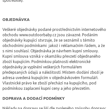
spotřebitel).
OBJEDNÁVKA
Veškeré objednávky podané prostřednictvím internetového
obchodu www.outdoorbaby.cz jsou závazné. Podáním
objednávky kupující stvrzuje, že se seznámil s těmito
obchodními podmínkami jakož i reklamačním řádem, a že
s nimi souhlasí. Objednávka je návrhem kupní smlouvy.
Kupní smlouva vzniká v okamžiku převzetí objednaného
zboží kupujícím. Podmínkou platnosti elektronické
objednávky je vyplnění veškerých formulářem
předepsaných údajů a náležitostí. Místem dodání zboží je
adresa uvedená kupujícím v objednávkovém formuláři.
Vlastnické právo ke zboží přechází na kupujícího, pod
podmínkou zaplacení kupní ceny a jeho převzetím.
DOPRAVA A DODACÍ PODMÍNKY
Náklady na dopravu se liší dle zvoleného způsobu dopravy: