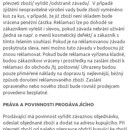
převzetí zboží/ vyřídit /odstranit závadu/. V případě
zjištění neopravitelné výrobní vady bude zboží vyměněno
kus za kus, v případě, že již zboží není skladem bude
vrácena peněžní částka. Reklamaci lze po dohodě se
zákazníkem vyřešit i slevou, pokud závada nebrání užívání
/jedná se např. o menší kosmetický defekt/ a zákazník s
tímto řešením souhlasí. Pokud je na reklamovanou závadu
poskytnuta sleva, není možno tuto závadu v budoucnu již
znovu reklamovat. Pokud bude reklamace vyřízena kladně,
budou zákazníkovi vráceny i prostředky na zaslání zboží k
reklamaci do obchodu /tj. poštovné/. Uhrazeny budou
pouze přiměřené náklady na dopravu tj. nejlevnější, běžný
způsob doručení reklamovaného zboží. Zaslání
opraveného nebo nového zboží bude rovněž prodejcem
provedeno bezplatně.
PRÁVA A POVINNOSTI PRODÁVAJÍCÍHO
Prodávající má povinnost vyřídit závaznou objednávku,
odeslat objednané zboží a dodat na adresu kupujícího. Při
převzetí zboží od našeho přepravce obdrží kupující ke zboží