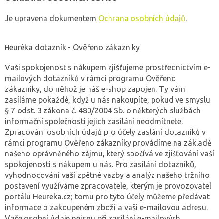
Je upravena dokumentem
Ochrana osobních údajů
.
euréka dotazník - Ověřeno zákazníky
H
Vaši spokojenost s nákupem zjišťujeme prostřednictvím e-
mailových dotazníků v rámci programu Ověřeno
zákazníky, do něhož je náš e-shop zapojen. Ty vám
zasíláme pokaždé, když u nás nakoupíte, pokud ve smyslu
§ 7 odst. 3 zákona č. 480/2004 Sb. o některých službách
informační společnosti jejich zasílání neodmítnete.
Zpracování osobních údajů pro účely zaslání dotazníků v
rámci programu Ověřeno zákazníky provádíme na základě
našeho oprávněného zájmu, který spočívá ve zjišťování vaší
spokojenosti s nákupem u nás. Pro zasílání dotazníků,
vyhodnocování vaší zpětné vazby a analýz našeho tržního
postavení využíváme zpracovatele, kterým je provozovatel
portálu Heureka.cz; tomu pro tyto účely můžeme předávat
informace o zakoupeném zboží a vaši e-mailovou adresu.
Vaše osobní údaje nejsou při zasílání e-mailových