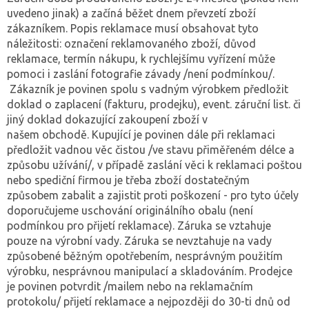
uvedeno jinak) a začíná běžet dnem převzetí zboží
zákazníkem. Popis reklamace musí obsahovat tyto
náležitosti: označení reklamovaného zboží, důvod
reklamace, termín nákupu, k rychlejšímu vyřízení může
pomoci i zaslání fotografie závady /není podmínkou/.
Zákazník je povinen spolu s vadným výrobkem předložit
doklad o zaplacení (fakturu, prodejku), event. záruční list. či
jiný doklad dokazující zakoupení zboží v
našem obchodě. Kupující je povinen dále při reklamaci
předložit vadnou věc čistou /ve stavu přiměřeném délce a
způsobu užívání/, v případě zaslání věci k reklamaci poštou
nebo spediční firmou je třeba zboží dostatečným
způsobem zabalit a zajistit proti poškození - pro tyto účely
doporučujeme uschování originálního obalu (není
podmínkou pro přijetí reklamace). Záruka se vztahuje
pouze na výrobní vady. Záruka se nevztahuje na vady
způsobené běžným opotřebením, nesprávným použitím
výrobku, nesprávnou manipulací a skladováním. Prodejce
je povinen potvrdit /mailem nebo na reklamačním
protokolu/ přijetí reklamace a nejpozději do 30-ti dnů od