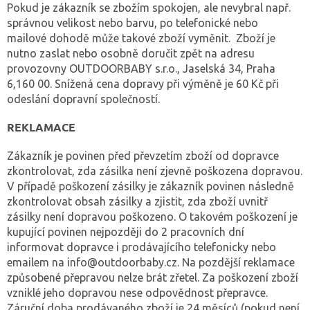
Pokud je zákazník se zbožím spokojen, ale nevybral např.
správnou velikost nebo barvu, po telefonické nebo
mailové dohodě může takové zboží vyměnit. Zboží je
nutno zaslat nebo osobně doručit zpět na adresu
provozovny OUTDOORBABY s.r.o., Jaselská 34, Praha
6,160 00. Snížená cena dopravy při výměně je 60 Kč při
odeslání dopravní společností.
REKLAMACE
Zákazník je povinen před převzetím zboží od dopravce
zkontrolovat, zda zásilka není zjevně poškozena dopravou.
V případě poškození zásilky je zákazník povinen následně
zkontrolovat obsah zásilky a zjistit, zda zboží uvnitř
zásilky není dopravou poškozeno. O takovém poškození je
kupující povinen nejpozději do 2 pracovních dní
informovat dopravce i prodávajícího telefonicky nebo
emailem na info@outdoorbaby.cz. Na pozdější reklamace
způsobené přepravou nelze brát zřetel. Za poškození zboží
vzniklé jeho dopravou nese odpovědnost přepravce.
Záruční doba prodávaného zboží je 24 měsíců (pokud není