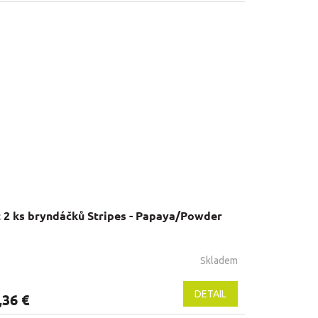
 2 ks bryndáčků Stripes - Papaya/Powder
Skladem
DETAIL
,36 €