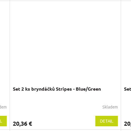
Set 2 ks bryndáčků Stripes - Blue/Green
Set
adem
Skladem
L
DETAIL
20,36 €
20