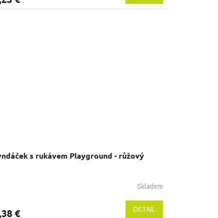
yndáček s rukávem Playground - růžový
Skladem
DETAIL
,38 €