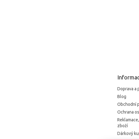
Z
á
p
ä
t
Informac
i
e
Doprava a 
Blog
Obchodní 
Ochrana os
Reklamace,
zboží
Dárkový k