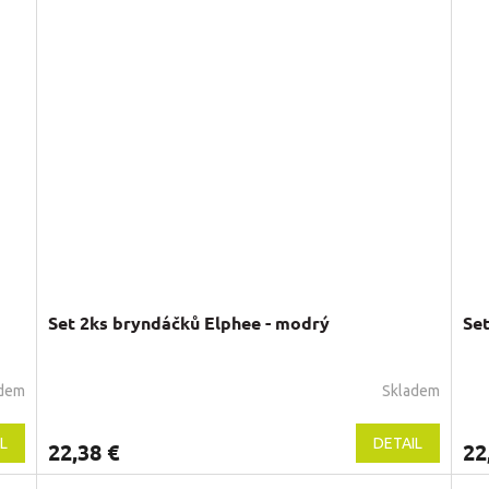
Set 2ks bryndáčků Elphee - modrý
Set
adem
Skladem
L
DETAIL
22,38 €
22