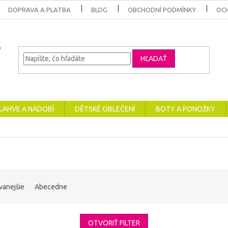
DOPRAVA A PLATBA
BLOG
OBCHODNÍ PODMÍNKY
OC
HĽADAŤ
LAHVE A NÁDOBÍ
DĚTSKÉ OBLEČENÍ
BOTY A PONOŽKY
vanejšie
Abecedne
OTVORIŤ FILTER