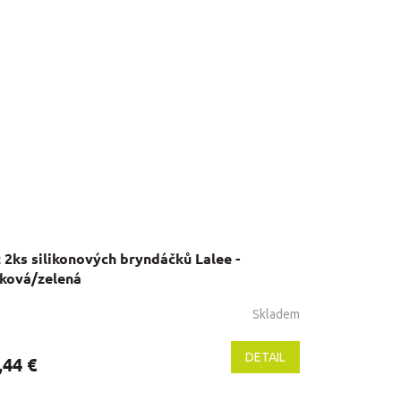
 2ks silikonových bryndáčků Lalee -
sková/zelená
Skladem
DETAIL
,44 €