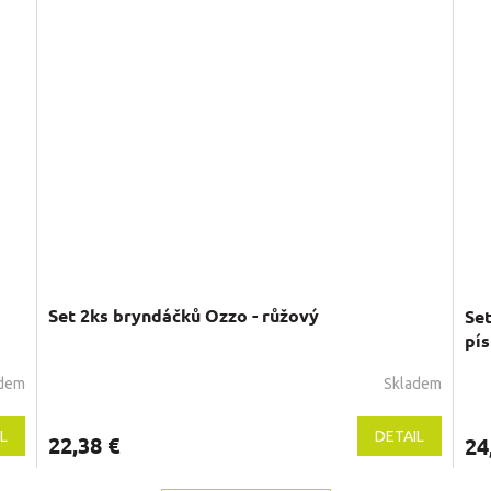
Set 2ks bryndáčků Ozzo - růžový
Set
pí
adem
Skladem
L
DETAIL
22,38 €
24