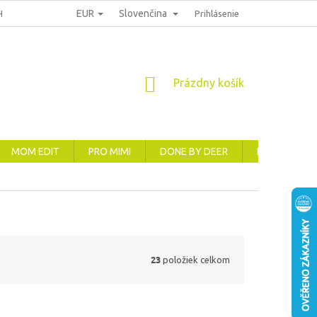
EUR
Slovenčina
HRANA OSOBNÍCH ÚDAJŮ
REKLAMACE, VRÁCENÍ A VÝMĚNA ZBOŽÍ
Prihlásenie
NÁKUPNÝ
Prázdny košík
KOŠÍK
MOM EDIT
PRO MIMI
DONE BY DEER
ELODIE
23
položiek celkom