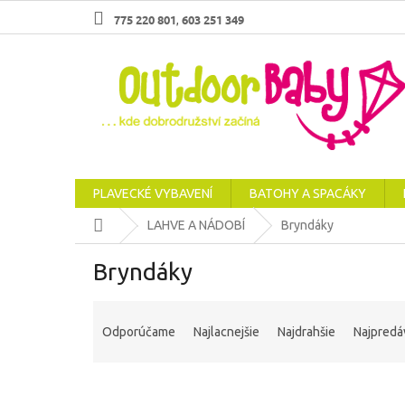
Prejsť
775 220 801
603 251 349
,
na
obsah
PLAVECKÉ VYBAVENÍ
BATOHY A SPACÁKY
Domov
LAHVE A NÁDOBÍ
Bryndáky
Bryndáky
R
a
Odporúčame
Najlacnejšie
Najdrahšie
Najpredá
d
e
n