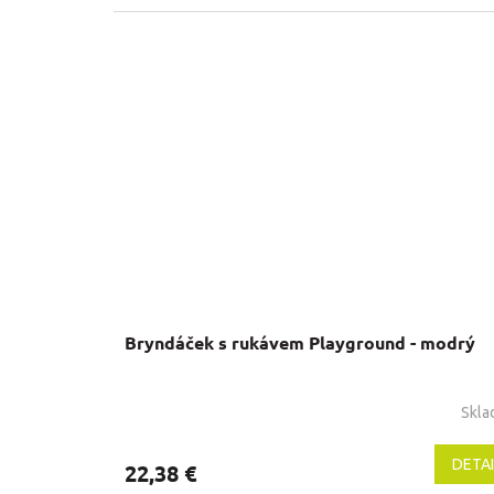
Bryndáček s rukávem Playground - modrý
Skl
DETAI
22,38 €