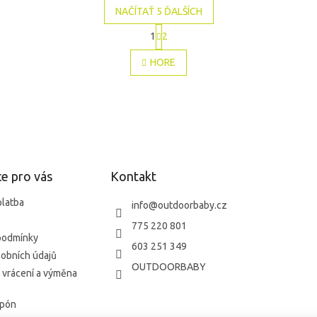
NAČÍTAŤ 5 ĎALŠÍCH
S
1
2
t
O
r
v
HORE
á
l
n
á
k
d
o
a
v
c
a
i
n
e
i
e
p
e pro vás
Kontakt
r
v
platba
k
info
@
outdoorbaby.cz
y
775 220 801
v
podmínky
ý
603 251 349
obních údajů
p
OUTDOORBABY
i
 vrácení a výměna
s
u
upón