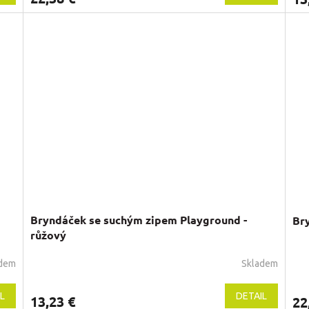
Bryndáček se suchým zipem Playground -
Br
růžový
adem
Skladem
L
DETAIL
13,23 €
22