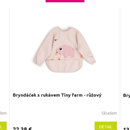
Bryndáček s rukávem Tiny farm - růžový
Bry
adem
Skladem
L
DETAIL
22,38 €
13