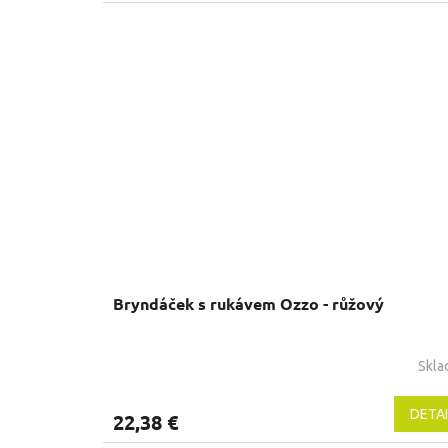
Bryndáček s rukávem Ozzo - růžový
Skl
DETAI
22,38 €