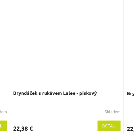
Bryndáček s rukávem Lalee - pískový
Br
adem
Skladem
L
DETAIL
22,38 €
22