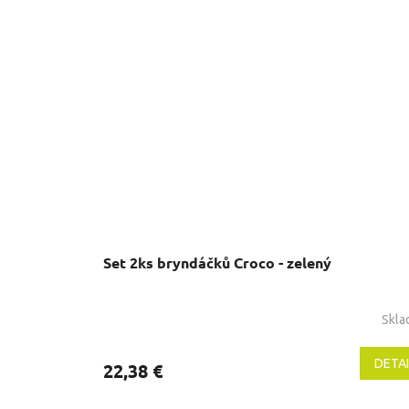
Set 2ks bryndáčků Croco - zelený
Skl
DETAI
22,38 €