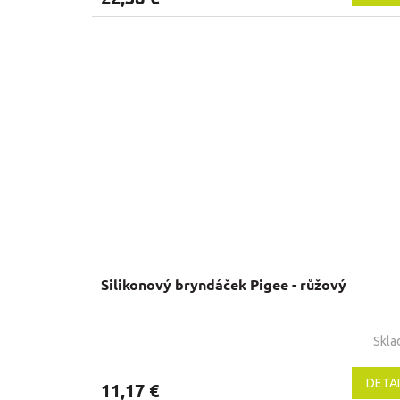
Silikonový bryndáček Pigee - růžový
Skl
DETAI
11,17 €