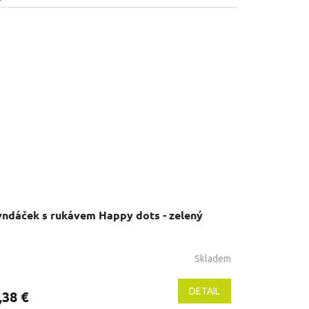
yndáček s rukávem Happy dots - zelený
Skladem
DETAIL
,38 €