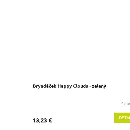
Bryndáček Happy Clouds - zelený
Skl
DETAI
13,23 €