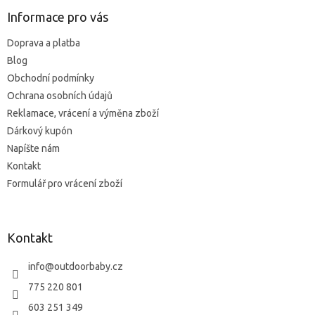
p
ä
Informace pro vás
t
Doprava a platba
i
Blog
e
Obchodní podmínky
Ochrana osobních údajů
Reklamace, vrácení a výměna zboží
Dárkový kupón
Napíšte nám
Kontakt
Formulář pro vrácení zboží
Kontakt
info
@
outdoorbaby.cz
775 220 801
603 251 349