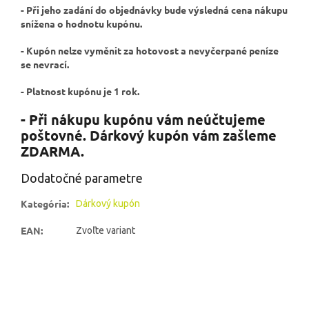
- Při jeho zadání do objednávky bude výsledná cena nákupu
snížena o hodnotu kupónu.
- Kupón nelze vyměnit za hotovost a nevyčerpané peníze
se nevrací.
- Platnost kupónu je 1 rok.
- Při nákupu kupónu vám neúčtujeme
poštovné. Dárkový kupón vám zašleme
ZDARMA.
Dodatočné parametre
Kategória
:
Dárkový kupón
EAN
:
Zvoľte variant
Z
á