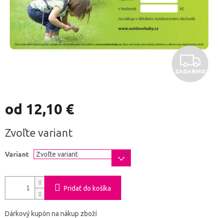
Z
ZADARMO
A
D
od
12,10 €
A
Jednotková
Zvoľte variant
cena:
R
Variant
M
O
Pridať do košíka
Dárkový kupón na nákup zboží