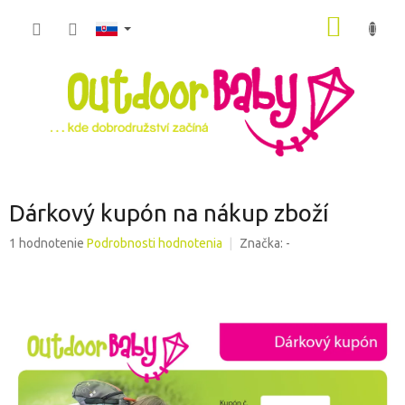
Prejsť
NÁKU
na
obsah
KOŠÍK
Dárkový kupón na nákup zboží
Priemerné
1 hodnotenie
Podrobnosti hodnotenia
Značka:
-
hodnotenie
produktu
je
5,0
z
5
hviezdičiek.