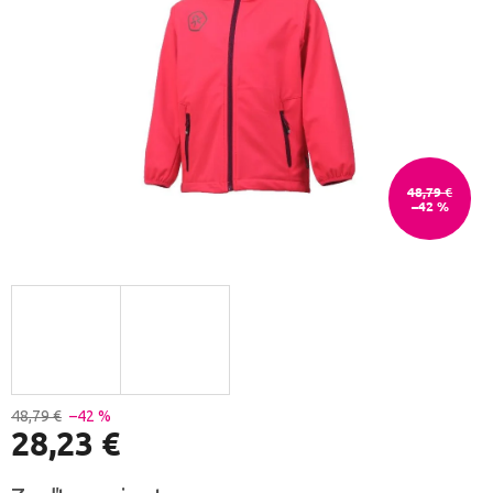
48,79 €
–42 %
48,79 €
–42 %
28,23 €
Jednotková