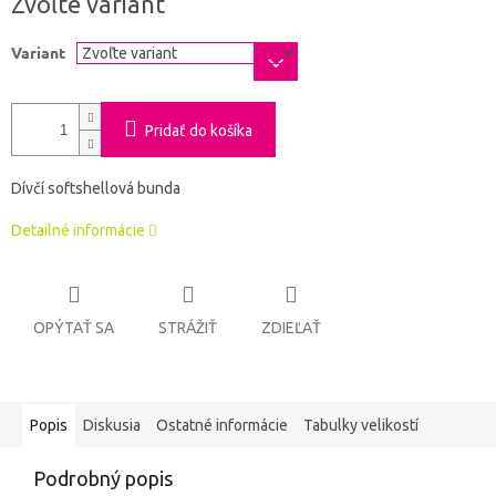
Zvoľte variant
cena:
Variant
Pridať do košíka
Dívčí softshellová bunda
Detailné informácie
OPÝTAŤ SA
STRÁŽIŤ
ZDIEĽAŤ
Popis
Diskusia
Ostatné informácie
Tabulky velikostí
Podrobný popis