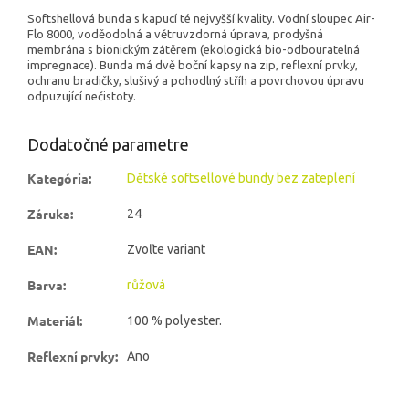
Softshellová bunda s kapucí té nejvyšší kvality. V
odní sloupec Air-
Flo 8000,
voděodolná a větruvzdorná úprava,
prodyšná
membrána s bionickým zátěrem (ekologická bio-odbouratelná
impregnace). Bunda má
dvě boční kapsy na zip,
reflexní prvky,
ochranu bradičky,
slušivý a pohodlný stříh a povrchovou úpravu
odpuzující nečistoty.
Dodatočné parametre
Kategória
:
Dětské softsellové bundy bez zateplení
Záruka
:
24
EAN
:
Zvoľte variant
Barva
:
růžová
Materiál
:
100 % polyester.
Reflexní prvky
:
Ano