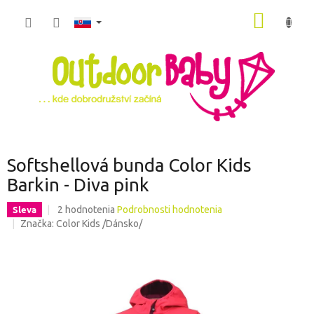
Prejsť
NÁKU
na
obsah
KOŠÍK
Softshellová bunda Color Kids
Barkin - Diva pink
Priemerné
Sleva
2 hodnotenia
Podrobnosti hodnotenia
hodnotenie
Značka:
Color Kids /Dánsko/
produktu
je
5,0
z
5
hviezdičiek.