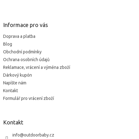
Z
á
p
ä
Informace pro vás
t
Doprava a platba
i
Blog
e
Obchodní podmínky
Ochrana osobních údajů
Reklamace, vrácení a výměna zboží
Dárkový kupón
Napíšte nám
Kontakt
Formulář pro vrácení zboží
Kontakt
info
@
outdoorbaby.cz