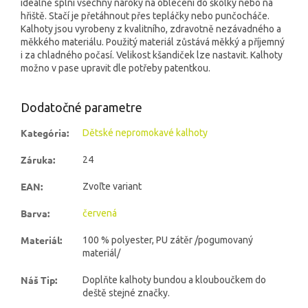
ideálně splní všechny nároky na oblečení do školky nebo na
hřiště. Stačí je přetáhnout přes tepláčky nebo punčocháče.
Kalhoty jsou vyrobeny z kvalitního, zdravotně nezávadného a
měkkého materiálu. Použitý materiál zůstává měkký a příjemný
i za chladného počasí. Velikost kšandiček lze nastavit. Kalhoty
možno v pase upravit dle potřeby patentkou.
Dodatočné parametre
Kategória
:
Dětské nepromokavé kalhoty
Záruka
:
24
EAN
:
Zvoľte variant
Barva
:
červená
Materiál
:
100 % polyester, PU zátěr /pogumovaný
materiál/
Náš Tip
:
Doplňte kalhoty bundou a klouboučkem do
deště stejné značky.