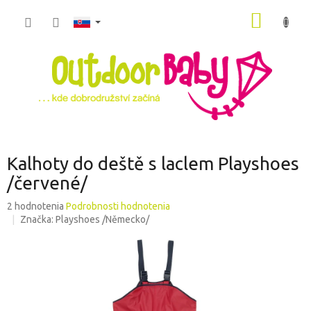
Prejsť
NÁKU
na
obsah
KOŠÍK
Kalhoty do deště s laclem Playshoes
/červené/
Priemerné
2 hodnotenia
Podrobnosti hodnotenia
hodnotenie
Značka:
Playshoes /Německo/
produktu
je
5,0
z
5
hviezdičiek.