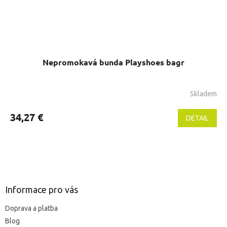
Nepromokavá bunda Playshoes bagr
Skladem
34,27 €
DETAIL
Z
á
p
ä
Informace pro vás
t
Doprava a platba
i
Blog
e