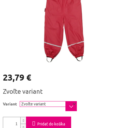
23,79 €
Jednotková
Zvoľte variant
cena:
Variant
Pridať do košíka