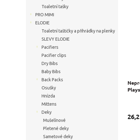
Toaletní tašky
PRO MIMI
ELODIE
Toaletní taštičky a přihrádky na plenky
SLEVY ELODIE
Pacifiers
Pacifier clips
Dry Bibs
Baby Bibs
Back Packs
Nepr
Osušky
Play
Hnízda
Priem
Mittens
hodno
Deky
produ
26,2
Mušelínové
je
5,0
Pletené deky
z
Sametové deky
5