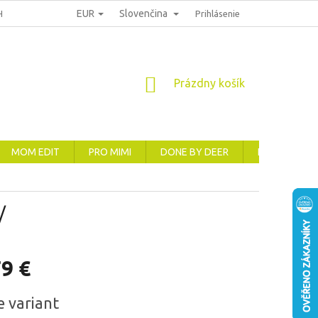
EUR
Slovenčina
HRANA OSOBNÍCH ÚDAJŮ
REKLAMACE, VRÁCENÍ A VÝMĚNA ZBOŽÍ
Prihlásenie
NÁKUPNÝ
Prázdny košík
KOŠÍK
MOM EDIT
PRO MIMI
DONE BY DEER
ELODIE
/
79 €
ová
e variant