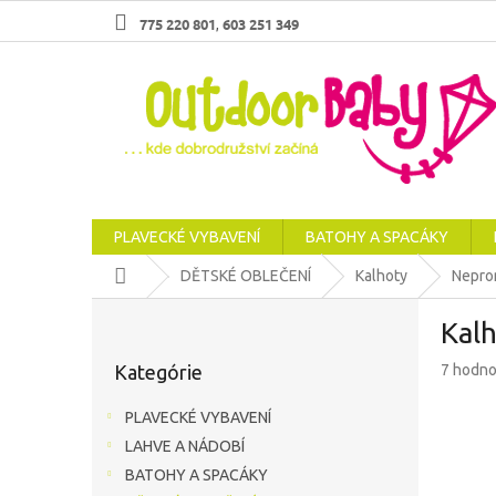
Prejsť
775 220 801
603 251 349
,
na
obsah
PLAVECKÉ VYBAVENÍ
BATOHY A SPACÁKY
Domov
DĚTSKÉ OBLEČENÍ
Kalhoty
Nepro
B
Kalh
o
Preskočiť
č
Priemer
Kategórie
7 hodno
kategórie
n
hodnote
ý
produkt
PLAVECKÉ VYBAVENÍ
p
je
LAHVE A NÁDOBÍ
a
4,9
z
BATOHY A SPACÁKY
n
5