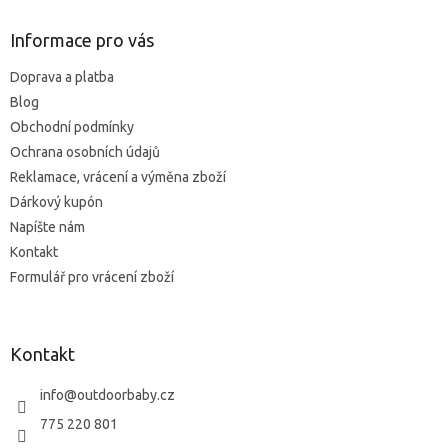
d
p
a
ä
Informace pro vás
c
t
i
Doprava a platba
i
e
Blog
p
e
r
Obchodní podmínky
v
Ochrana osobních údajů
k
Reklamace, vrácení a výměna zboží
y
v
Dárkový kupón
ý
Napíšte nám
p
Kontakt
i
s
Formulář pro vrácení zboží
u
Kontakt
info
@
outdoorbaby.cz
775 220 801