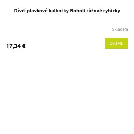
Dívčí plavkové kalhotky Boboli růžové rybičky
Skladem
Priemerné
hodnotenie
produktu
DETAIL
17,34 €
je
5,0
z
5
hviezdičiek.