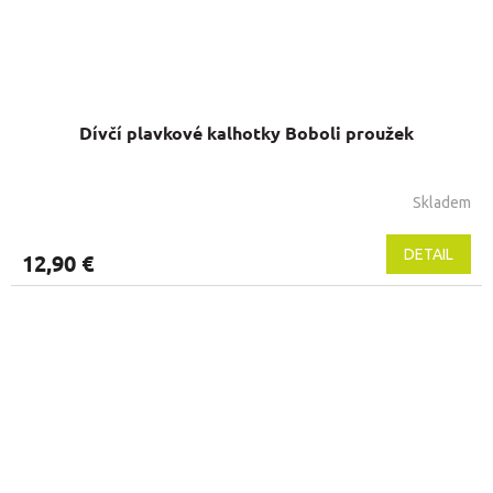
Dívčí plavkové kalhotky Boboli proužek
Skladem
Priemerné
hodnotenie
produktu
DETAIL
12,90 €
je
5,0
z
5
hviezdičiek.