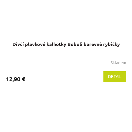
Dívčí plavkové kalhotky Boboli barevné rybičky
Skladem
Priemerné
hodnotenie
produktu
DETAIL
12,90 €
je
5,0
z
5
hviezdičiek.