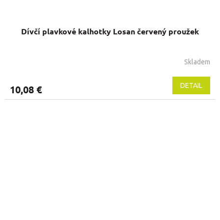
Dívčí plavkové kalhotky Losan červený proužek
Skladem
Priemerné
hodnotenie
produktu
DETAIL
10,08 €
je
5,0
z
5
hviezdičiek.