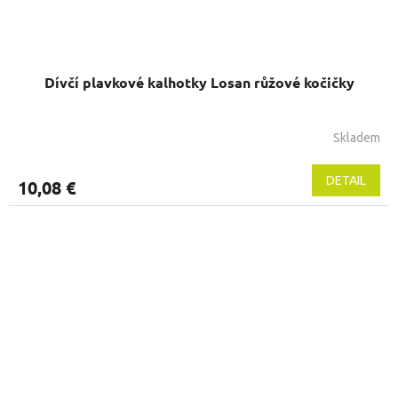
Dívčí plavkové kalhotky Losan růžové kočičky
Skladem
Priemerné
hodnotenie
produktu
DETAIL
10,08 €
je
5,0
z
5
hviezdičiek.