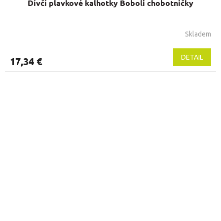
Dívčí plavkové kalhotky Boboli chobotničky
Skladem
Priemerné
hodnotenie
produktu
DETAIL
17,34 €
je
5,0
z
5
hviezdičiek.