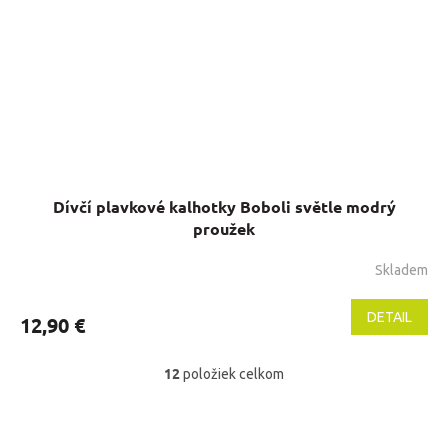
Dívčí plavkové kalhotky Boboli světle modrý
proužek
Skladem
DETAIL
12,90 €
12
položiek celkom
O
v
l
Z
á
á