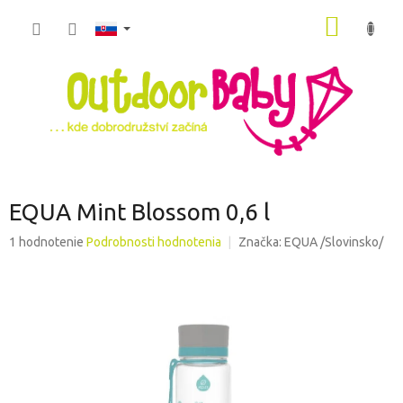
Prejsť
NÁKU
na
obsah
KOŠÍK
EQUA Mint Blossom 0,6 l
Priemerné
1 hodnotenie
Podrobnosti hodnotenia
Značka:
EQUA /Slovinsko/
hodnotenie
produktu
je
5,0
z
5
hviezdičiek.