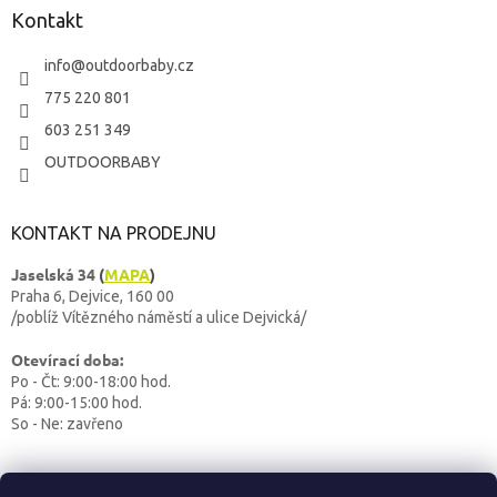
Kontakt
info
@
outdoorbaby.cz
775 220 801
603 251 349
OUTDOORBABY
KONTAKT NA PRODEJNU
Jaselská 34
(
MAPA
)
Praha 6, Dejvice, 160 00
/poblíž Vítězného náměstí a ulice Dejvická/
Otevírací doba:
Po - Čt: 9:00-18:00 hod.
Pá: 9:00-15:00 hod.
So - Ne: zavřeno