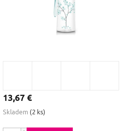
13,67 €
Jednotková
Skladem
(2 ks)
cena: