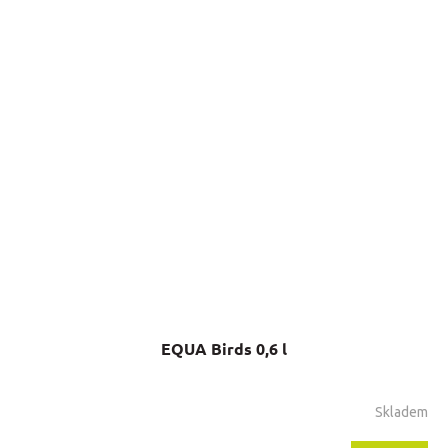
EQUA Birds 0,6 l
Skladem
Priemerné
hodnotenie