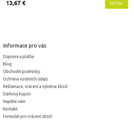
produktu
13,67 €
DETAIL
je
5,0
z
5
Z
hviezdičiek.
á
p
ä
Informace pro vás
t
Doprava a platba
i
Blog
e
Obchodní podmínky
Ochrana osobních údajů
Reklamace, vrácení a výměna zboží
Dárkový kupón
Napíšte nám
Kontakt
Formulář pro vrácení zboží