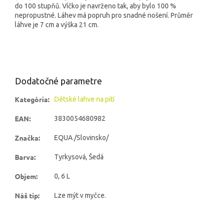
do 100 stupňů. Víčko je navrženo tak, aby bylo 100 %
nepropustné. Láhev má popruh pro snadné nošení. Průměr
láhve je 7 cm a výška 21 cm.
Dodatočné parametre
Kategória
:
Dětské lahve na pití
EAN
:
3830054680982
Značka
:
EQUA /Slovinsko/
Barva
:
Tyrkysová, Šedá
Objem
:
0, 6 L
Náš tip
:
Lze mýt v myčce.