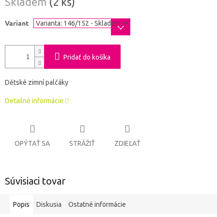
Skladem
(2 ks)
cena:
Variant
Pridať do košíka
Dětské zimní palčáky
Detailné informácie
OPÝTAŤ SA
STRÁŽIŤ
ZDIEĽAŤ
Súvisiaci tovar
Popis
Diskusia
Ostatné informácie