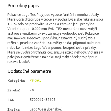
Podrobný popis
Rukavice Lego Tec Play jsou vysoce funkční s mnoha detaily,
které udrží dítěti ruce v teple a v suchu. Lyžařské rukavice jsou
100 % odolné proti větru a vodě a zároveň jsou prodyšné.
Vodní sloupec 10.000 mm. FAN -TEX membrána mezi vnější
vrstvou a vnitřkem rukavic zaručuje voděodolnost. Rukavice
mají měkkou fleecovou podšívku, nastavitelný suchý zip a
reflexní prvek na zápěstí. Rukavičky se dají připnout na bundu
nebo kombinézu Lego Wear pomocí bezpečnostní přezky,
která se uvolní při trhnutí, což snižuje riziko nehody. V dlani a v
palci jsou vyztužené a na boku mají malý háček pro připnutí
rukavic k sobě.
Dodatočné parametre
Kategória
:
Palčáky
Záruka
:
24
EAN
:
5700067432107
Značka
:
Lego Wear /Dánsko/.