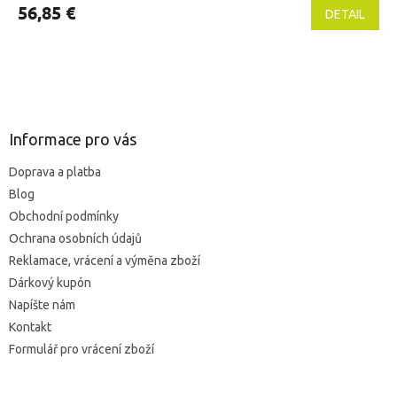
produktu
56,85 €
DETAIL
je
5,0
z
5
Z
hviezdičiek.
á
p
ä
Informace pro vás
t
Doprava a platba
i
Blog
e
Obchodní podmínky
Ochrana osobních údajů
Reklamace, vrácení a výměna zboží
Dárkový kupón
Napíšte nám
Kontakt
Formulář pro vrácení zboží