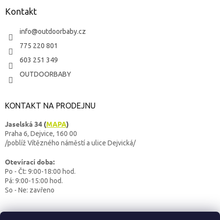
Kontakt
info
@
outdoorbaby.cz
775 220 801
603 251 349
OUTDOORBABY
KONTAKT NA PRODEJNU
Jaselská 34
(
MAPA
)
Praha 6, Dejvice, 160 00
/poblíž Vítězného náměstí a ulice Dejvická/
Otevírací doba:
Po - Čt: 9:00-18:00 hod.
Pá: 9:00-15:00 hod.
So - Ne: zavřeno