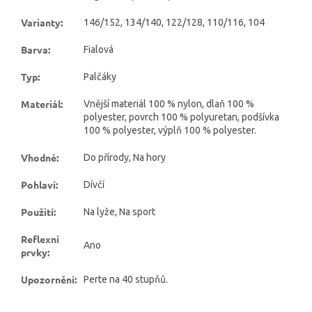
Varianty
:
146/152, 134/140, 122/128, 110/116, 104
Barva
:
Fialová
Typ
:
Palčáky
Materiál
:
Vnější materiál 100 % nylon, dlaň 100 %
polyester, povrch 100 % polyuretan, podšívka
100 % polyester, výplň 100 % polyester.
Vhodné
:
Do přírody, Na hory
Pohlaví
:
Dívčí
Použití
:
Na lyže, Na sport
Reflexní
Ano
prvky
:
Upozornění
:
Perte na 40 stupňů.