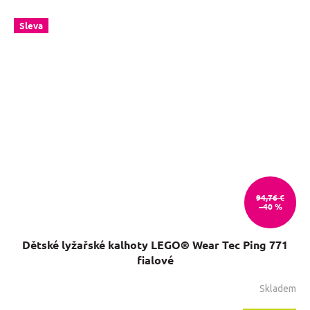
Sleva
94,76 €
–40 %
Dětské lyžařské kalhoty LEGO® Wear Tec Ping 771
fialové
Skladem
Priemerné
hodnotenie