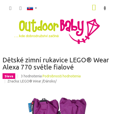
Prejsť
NÁKU
na
obsah
KOŠÍK
Dětské zimní rukavice LEGO® Wear
Alexa 770 světle fialové
Priemerné
Sleva
3 hodnotenia
Podrobnosti hodnotenia
hodnotenie
Značka:
LEGO® Wear /Dánsko/
produktu
je
4,7
z
5
hviezdičiek.