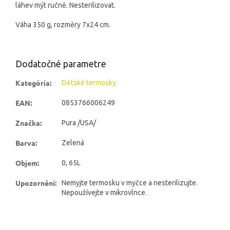
láhev mýt ručně. Nesterilizovat.
Váha 350 g, rozměry 7x24 cm.
Dodatočné parametre
Kategória
:
Dětské termosky
EAN
:
0853766006249
Značka
:
Pura /USA/
Barva
:
Zelená
Objem
:
0, 65L
Upozornění
:
Nemyjte termosku v myčce a nesterilizujte.
Nepoužívejte v mikrovlnce.
Z