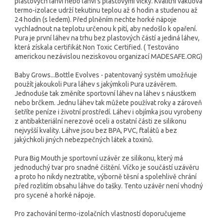
plastových lahví nebo lahví s plastovými víčky. Kvalitní vakuová
termo-izolace udrží tekutinu teplou až 6 hodin a studenou až
24 hodin (s ledem). Před plněním nechte horké nápoje
vychladnout na teplotu určenou k pití, aby nedošlo k opaření.
Pura je první láhev na trhu bez plastových částí a jediná láhev,
která získala certifikát Non Toxic Certified. ( Testováno
americkou nezávislou neziskovou organizací MADESAFE.ORG)
Baby Grows...Bottle Evolves - patentovaný systém umožňuje
použít jakoukoli Pura láhev s jakýmkoli Pura uzávěrem.
Jednoduše tak změníte sportovní láhev na láhev s náustkem
nebo brčkem. Jednu láhev tak můžete používat roky a zároveň
šetříte peníze i životní prostředí. Láhev i objímka jsou vyrobeny
z antibakteriální nerezové oceli a ostatní části ze silikonu
nejvyšší kvality. Láhve jsou bez BPA, PVC, ftalátů a bez
jakýchkoli jiných nebezpečných látek a toxinů.
Pura Big Mouth je sportovní uzávěr ze silikonu, který má
jednoduchý tvar pro snadné čištění. Víčko je součástí uzávěru
a proto ho nikdy neztratíte, výborně těsní a spolehlivě chrání
před rozlitím obsahu láhve do tašky. Tento uzávěr není vhodný
pro sycené a horké nápoje.
Pro zachování termo-izolačních vlastností doporučujeme