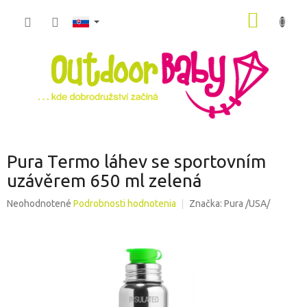
Prejsť
NÁKU
na
obsah
KOŠÍK
Pura Termo láhev se sportovním
uzávěrem 650 ml zelená
Priemerné
Neohodnotené
Podrobnosti hodnotenia
Značka:
Pura /USA/
hodnotenie
produktu
je
0,0
z
5
hviezdičiek.