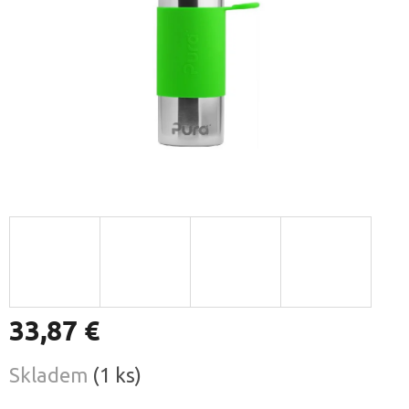
33,87 €
Jednotková
Skladem
(1 ks)
cena: