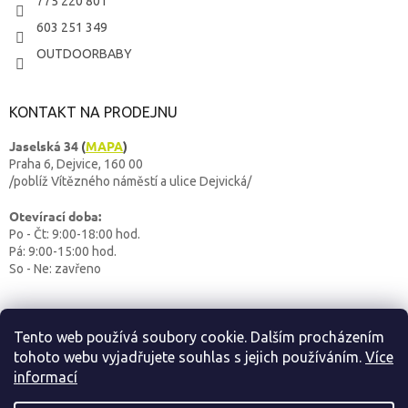
775 220 801
603 251 349
OUTDOORBABY
KONTAKT NA PRODEJNU
Jaselská 34
(
MAPA
)
Praha 6, Dejvice, 160 00
/poblíž Vítězného náměstí a ulice Dejvická/
Otevírací doba:
Po - Čt: 9:00-18:00 hod.
Pá: 9:00-15:00 hod.
So - Ne: zavřeno
Tento web používá soubory cookie. Dalším procházením
tohoto webu vyjadřujete souhlas s jejich používáním.
Více
informací
Vytvoril Shoptet