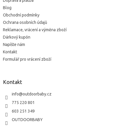
Doprava a platba
i
Blog
e
Obchodní podmínky
Ochrana osobních údajů
Reklamace, vrácení a výměna zboží
Dárkový kupón
Napíšte nám
Kontakt
Formulář pro vrácení zboží
Kontakt
info
@
outdoorbaby.cz
775 220 801
603 251 349
OUTDOORBABY