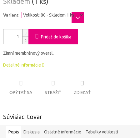
Skladem
(1 ks)
cena:
Variant
Pridať do košíka
Zimní membránový overal.
Detailné informácie
OPÝTAŤ SA
STRÁŽIŤ
ZDIEĽAŤ
Súvisiaci tovar
Popis
Diskusia
Ostatné informácie
Tabulky velikostí