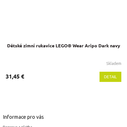
Dětské zimní rukavice LEGO® Wear Aripo Dark navy
Skladem
31,45 €
DETAIL
Z
á
p
ä
Informace pro vás
t