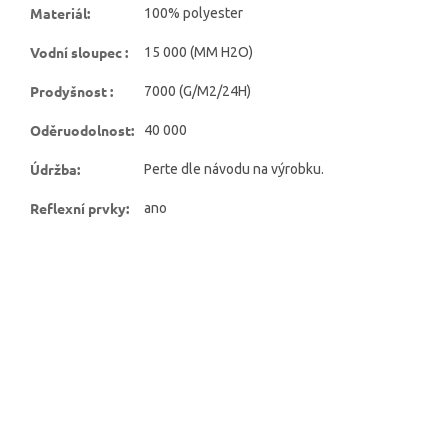
Materiál
:
100% polyester
Vodní sloupec
:
15 000 (MM H2O)
Prodyšnost
:
7000 (G/M2/24H)
Oděruodolnost
:
40 000
Údržba
:
Perte dle návodu na výrobku.
Reflexní prvky
:
ano