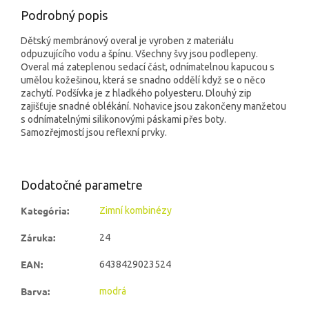
Podrobný popis
Dětský membránový overal je vyroben z materiálu
odpuzujícího vodu a špínu. Všechny švy jsou podlepeny.
Overal má zateplenou sedací část, odnímatelnou kapucou s
umělou kožešinou, která se snadno oddělí když se o něco
zachytí. Podšívka je z hladkého polyesteru. Dlouhý zip
zajišťuje snadné oblékání. Nohavice jsou zakončeny manžetou
s odnímatelnými silikonovými páskami přes boty.
Samozřejmostí jsou reflexní prvky.
Dodatočné parametre
Kategória
:
Zimní kombinézy
Záruka
:
24
EAN
:
6438429023524
Barva
:
modrá