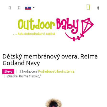
Prejsť
NÁKU
na
obsah
KOŠÍK
Dětský membránový overal Reima
Gotland Navy
Priemerné
Sleva
7 hodnotení
Podrobnosti hodnotenia
hodnotenie
Značka:
Reima /Finsko/
produktu
je
5,0
z
5
hviezdičiek.