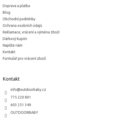
t
Doprava a platba
i
Blog
e
Obchodní podmínky
Ochrana osobních údajů
Reklamace, vrácení a výměna zboží
Dárkový kupón
Napíšte nám
Kontakt
Formulář pro vrácení zboží
Kontakt
info
@
outdoorbaby.cz
775 220 801
603 251 349
OUTDOORBABY