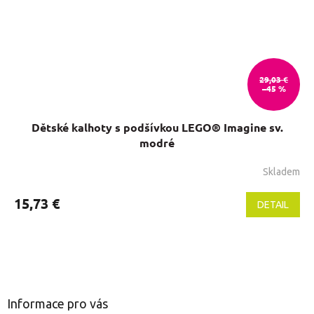
29,03 €
–45 %
Dětské kalhoty s podšívkou LEGO® Imagine sv.
modré
Skladem
Priemerné
hodnotenie
produktu
15,73 €
DETAIL
je
5,0
z
5
Z
hviezdičiek.
á
p
ä
Informace pro vás