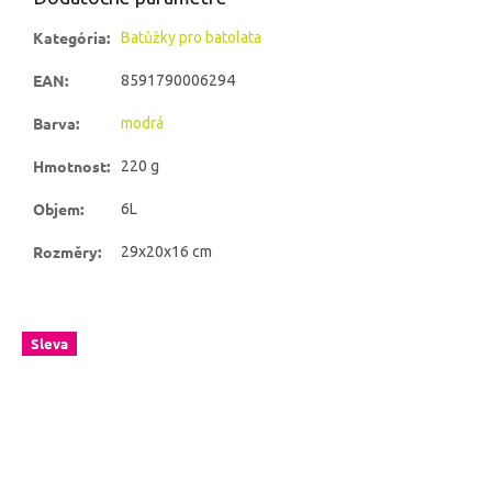
Kategória
:
Batůžky pro batolata
EAN
:
8591790006294
Barva
:
modrá
Hmotnost
:
220 g
Objem
:
6L
Rozměry
:
29x20x16 cm
Sleva