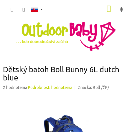
Prejsť
NÁKU
na
obsah
KOŠÍK
Dětský batoh Boll Bunny 6L dutch
blue
Priemerné
2 hodnotenia
Podrobnosti hodnotenia
Značka:
Boll /ČR/
hodnotenie
produktu
je
5,0
z
5
hviezdičiek.