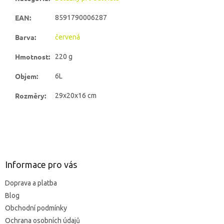
EAN
:
8591790006287
Barva
:
červená
Hmotnost
:
220 g
Objem
:
6L
Rozměry
:
29x20x16 cm
Z
á
p
ä
Informace pro vás
t
Doprava a platba
i
Blog
e
Obchodní podmínky
Ochrana osobních údajů