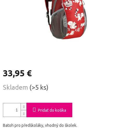
33,95 €
Jednotková
Skladem
(>5 ks)
cena:
Pridať do košíka
Batoh pro předškoláky, vhodný do školek.