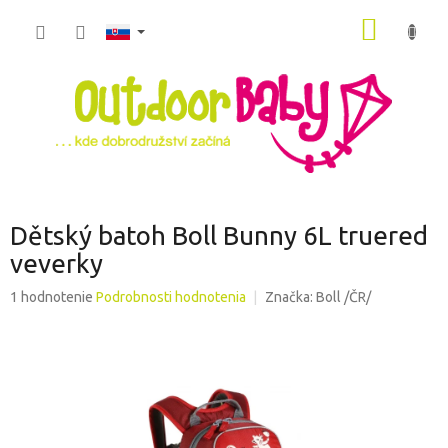
Prejsť
NÁKU
na
obsah
KOŠÍK
Dětský batoh Boll Bunny 6L truered
veverky
Priemerné
1 hodnotenie
Podrobnosti hodnotenia
Značka:
Boll /ČR/
hodnotenie
produktu
je
5,0
z
5
hviezdičiek.