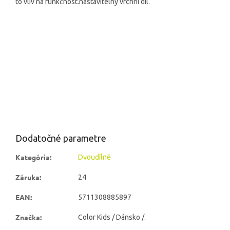
to vliv na funkčnost.
nastavitelný vrchní díl.
Dodatočné parametre
Kategória
:
Dvoudílné
Záruka
:
24
EAN
:
5711308885897
Značka
:
Color Kids / Dánsko /.