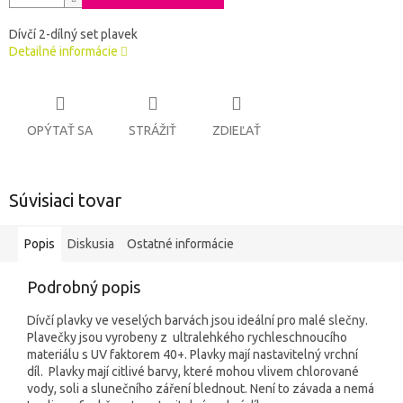
Dívčí 2-dílný set plavek
Detailné informácie
OPÝTAŤ SA
STRÁŽIŤ
ZDIEĽAŤ
Súvisiaci tovar
Popis
Diskusia
Ostatné informácie
Podrobný popis
Dívčí plavky ve veselých barvách jsou ideální pro malé slečny.
Plavečky jsou vyrobeny z ultralehkého rychleschnoucího
materiálu s UV faktorem 40+. Plavky mají nastavitelný vrchní
díl.
Plavky mají citlivé barvy, které mohou vlivem chlorované
vody, soli a slunečního záření blednout. Není to závada a nemá