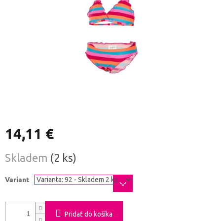
14,11 €
Jednotková
Skladem
(2 ks)
cena:
Variant
Pridať do košíka