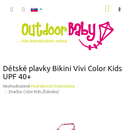
Prejsť
NÁKU
na
obsah
KOŠÍK
Dětské plavky Bikini Vivi Color Kids
UPF 40+
Priemerné
Neohodnotené
Podrobnosti hodnotenia
hodnotenie
Značka:
Color Kids /Dánsko/
produktu
je
0,0
z
5
hviezdičiek.