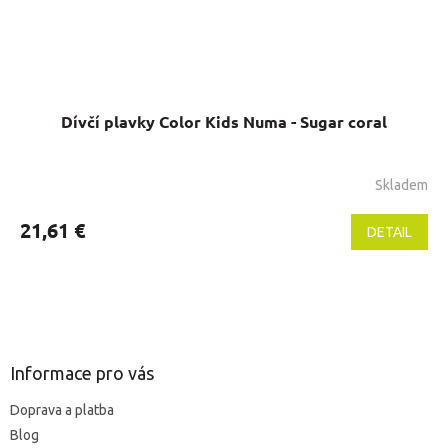
Dívčí plavky Color Kids Numa - Sugar coral
Skladem
21,61 €
DETAIL
Z
á
p
ä
Informace pro vás
t
Doprava a platba
i
Blog
e