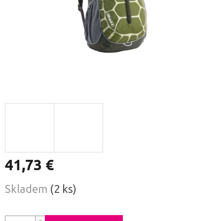
41,73 €
Jednotková
Skladem
(2 ks)
cena: