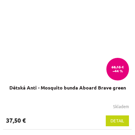
68,15 €
–44 %
Dětská Anti - Mosquito bunda Aboard Brave green
Skladem
Priemerné
hodnotenie
produktu
37,50 €
DETAIL
je
5,0