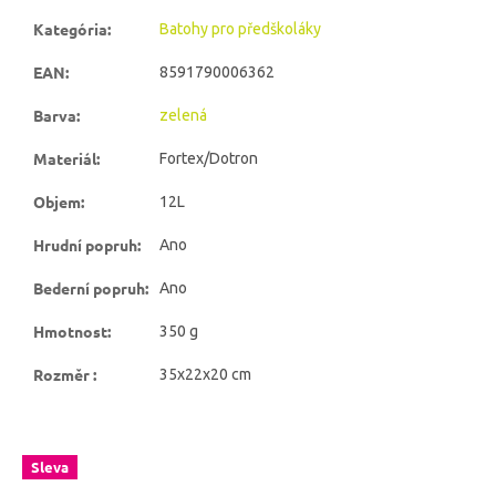
Kategória
:
Batohy pro předškoláky
EAN
:
8591790006362
Barva
:
zelená
Materiál
:
Fortex/Dotron
Objem
:
12L
Hrudní popruh
:
Ano
Bederní popruh
:
Ano
Hmotnost
:
350 g
Rozměr
:
35x22x20 cm
Sleva