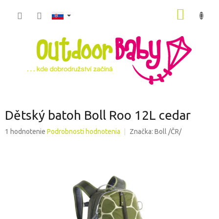
Prejsť
NÁKU
na
obsah
KOŠÍK
Dětský batoh Boll Roo 12L cedar
Priemerné
1 hodnotenie
Podrobnosti hodnotenia
Značka:
Boll /ČR/
hodnotenie
produktu
je
5,0
z
5
hviezdičiek.