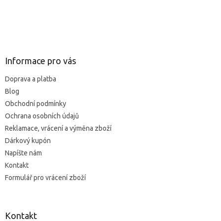
Z
á
p
ä
Informace pro vás
t
Doprava a platba
i
Blog
e
Obchodní podmínky
Ochrana osobních údajů
Reklamace, vrácení a výměna zboží
Dárkový kupón
Napíšte nám
Kontakt
Formulář pro vrácení zboží
Kontakt