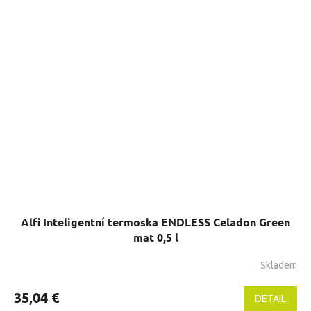
z
5
hviezdičiek.
Alfi Inteligentní termoska ENDLESS Celadon Green
mat 0,5 l
Skladem
35,04 €
DETAIL