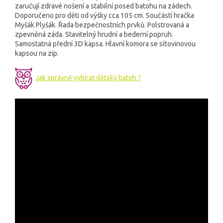
zaručují zdravé nošení a stabilní posed batohu na zádech.
Doporučeno pro děti od výšky cca 105 cm. Součástí hračka
Myšák Plyšák. Řada bezpečnostních prvků. Polstrovaná a
zpevněná záda. Stavitelný hrudní a bederní popruh.
Samostatná přední 3D kapsa. Hlavní komora se síťovinovou
kapsou na zip.
Jak správně vybírat dětský batoh ?