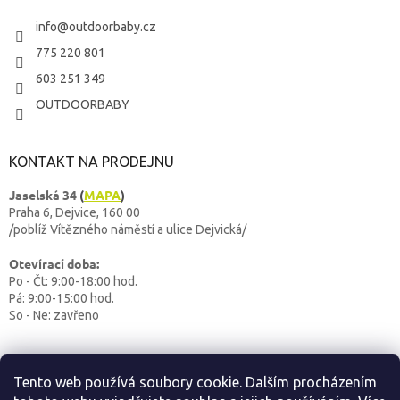
info
@
outdoorbaby.cz
775 220 801
603 251 349
OUTDOORBABY
KONTAKT NA PRODEJNU
Jaselská 34
(
MAPA
)
Praha 6, Dejvice, 160 00
/poblíž Vítězného náměstí a ulice Dejvická/
Otevírací doba:
Po - Čt: 9:00-18:00 hod.
Pá: 9:00-15:00 hod.
So - Ne: zavřeno
Tento web používá soubory cookie. Dalším procházením