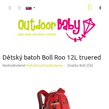
Prejsť
NÁKU
na
obsah
KOŠÍK
Dětský batoh Boll Roo 12L truered
Priemerné
Neohodnotené
Podrobnosti hodnotenia
Značka:
Boll /ČR/
hodnotenie
produktu
je
0,0
z
5
hviezdičiek.