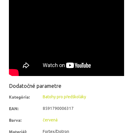
Dodatočné parametre
Kategória
:
Batohy pro předškoláky
EAN
:
8591790006317
Barva
:
červená
Materiál
:
Fortex/Dotron