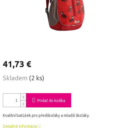
41,73 €
Jednotková
Skladem
(2 ks)
cena:
Pridať do košíka
Kvalitní batůžek pro předškoláky a mladší školáky.
Detailné informácie