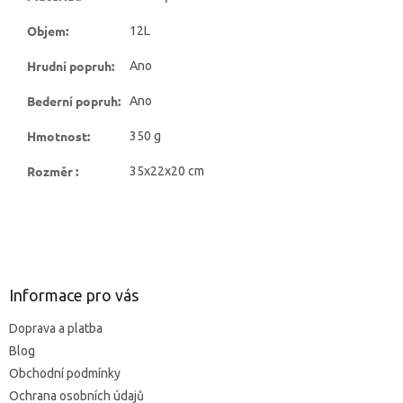
Objem
:
12L
Hrudní popruh
:
Ano
Bederní popruh
:
Ano
Hmotnost
:
350 g
Rozměr
:
35x22x20 cm
Z
á
p
ä
Informace pro vás
t
Doprava a platba
i
Blog
e
Obchodní podmínky
Ochrana osobních údajů