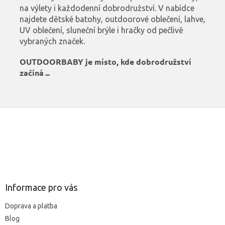
na výlety i každodenní dobrodružství. V nabídce
najdete dětské batohy, outdoorové oblečení, lahve,
UV oblečení, sluneční brýle i hračky od pečlivě
vybraných značek.
OUTDOORBABY je místo, kde dobrodružství
začíná
...
Z
á
p
a
Informace pro vás
t
Doprava a platba
í
Blog