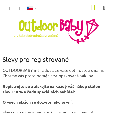
Přejít
NÁKUP
na
obsah
KOŠÍK
Slevy pro registrované
OUTDOORBABY má radost, že vaše děti rostou s námi.
Chceme vás proto odměnit za opakované nákupy.
Registrujte se a získejte na každý váš nákup stálou
slevu 10 % a řadu speciálních nabídek.
O všech akcích se dozvíte jako první.
Sleva platí na všechno zboží, včetně ji zlevněného!