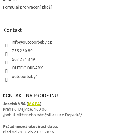
Formulář pro vrácení zboží
Kontakt
info
@
outdoorbaby.cz
775 220 801
603 251 349
OUTDOORBABY
outdoorbaby1
KONTAKT NA PRODEJNU
Jaselská 34
(
MAPA
)
Praha 6, Dejvice, 160 00
/poblíž Vítězného náměstí a ulice Dejvická/
Prázdninová otevírací doba:
Platí od 29. 7. do 21. 8. 2026