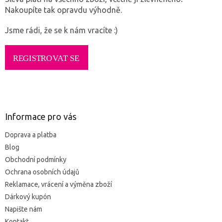
Nakoupíte tak opravdu výhodně.
Jsme rádi, že se k nám vracíte :)
Z
á
p
a
Informace pro vás
t
Doprava a platba
í
Blog
Obchodní podmínky
Ochrana osobních údajů
Reklamace, vrácení a výměna zboží
Dárkový kupón
Napište nám
Kontakt