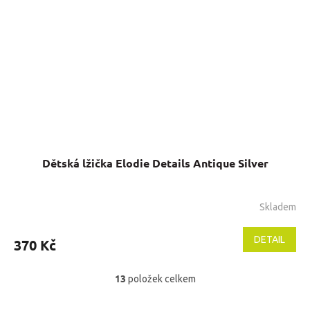
Dětská lžička Elodie Details Antique Silver
Skladem
Průměrné
hodnocení
produktu
DETAIL
370 Kč
je
5,0
z
13
položek celkem
O
5
v
hvězdiček.