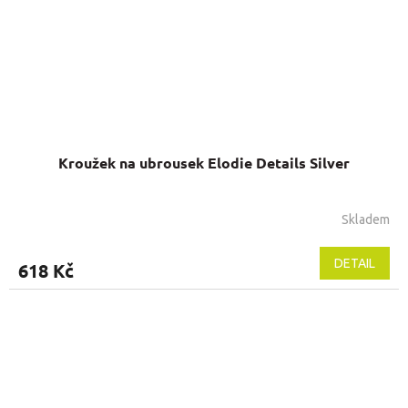
Kroužek na ubrousek Elodie Details Silver
Skladem
Průměrné
hodnocení
produktu
DETAIL
618 Kč
je
5,0
z
5
hvězdiček.