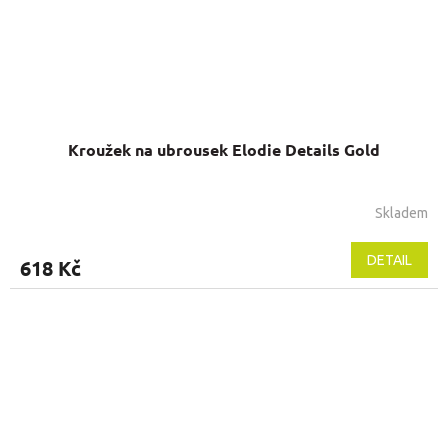
Kroužek na ubrousek Elodie Details Gold
Skladem
Průměrné
hodnocení
produktu
DETAIL
618 Kč
je
5,0
z
5
hvězdiček.