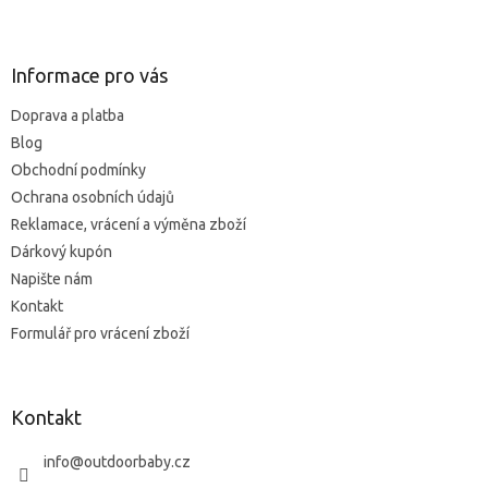
l
Z
á
á
d
p
a
a
Informace pro vás
c
t
í
Doprava a platba
í
p
Blog
r
v
Obchodní podmínky
k
Ochrana osobních údajů
y
Reklamace, vrácení a výměna zboží
v
ý
Dárkový kupón
p
Napište nám
i
Kontakt
s
u
Formulář pro vrácení zboží
Kontakt
info
@
outdoorbaby.cz