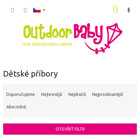
Přejít
NÁKUP
na
obsah
KOŠÍK
Dětské příbory
Ř
a
Doporučujeme
Nejlevnější
Nejdražší
Nejprodávanější
z
e
Abecedně
n
í
p
OTEVŘÍT FILTR
r