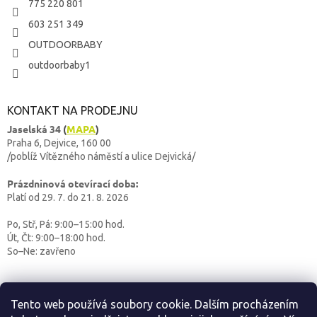
775 220 801
603 251 349
OUTDOORBABY
outdoorbaby1
KONTAKT NA PRODEJNU
Jaselská 34
(
MAPA
)
Praha 6, Dejvice, 160 00
/poblíž Vítězného náměstí a ulice Dejvická/
Prázdninová otevírací doba:
Platí od 29. 7. do 21. 8. 2026
Po, Stř, Pá: 9:00–15:00 hod.
Út, Čt: 9:00–18:00 hod.
So–Ne: zavřeno
Tento web používá soubory cookie. Dalším procházením