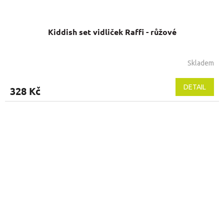
Kiddish set vidliček Raffi - růžové
Skladem
DETAIL
328 Kč