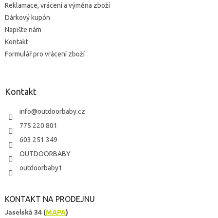
Reklamace, vrácení a výměna zboží
i
s
Dárkový kupón
u
Napište nám
Kontakt
Formulář pro vrácení zboží
Kontakt
info
@
outdoorbaby.cz
775 220 801
603 251 349
OUTDOORBABY
outdoorbaby1
KONTAKT NA PRODEJNU
Jaselská 34
(
MAPA
)