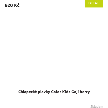
produktu
DETAIL
620 Kč
je
5,0
z
5
hvězdiček.
Chlapecké plavky Color Kids Goji berry
Skladem
Průměrné