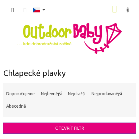
Přejít
NÁKUP
na
obsah
KOŠÍK
Chlapecké plavky
Ř
a
Doporučujeme
Nejlevnější
Nejdražší
Nejprodávanější
z
e
Abecedně
n
í
p
OTEVŘÍT FILTR
r