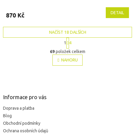
hodnocení
produktu
DETAIL
870 Kč
je
5,0
z
NAČÍST 18 DALŠÍCH
5
hvězdiček.
S
1
4
t
O
r
69
položek celkem
v
á
l
NAHORU
n
á
k
o
d
v
Z
a
á
c
á
n
í
p
í
p
a
Informace pro vás
r
t
v
Doprava a platba
í
k
Blog
y
v
Obchodní podmínky
ý
Ochrana osobních údajů
p