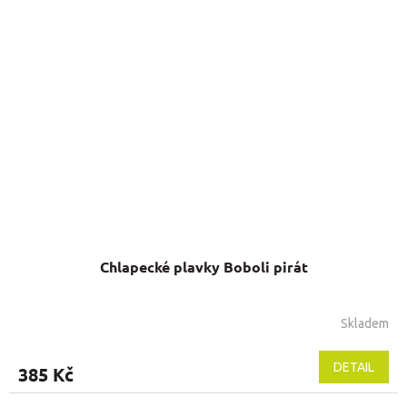
Chlapecké plavky Boboli pirát
Skladem
DETAIL
385 Kč