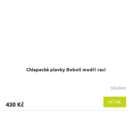
Chlapecké plavky Boboli modří raci
Skladem
DETAIL
430 Kč