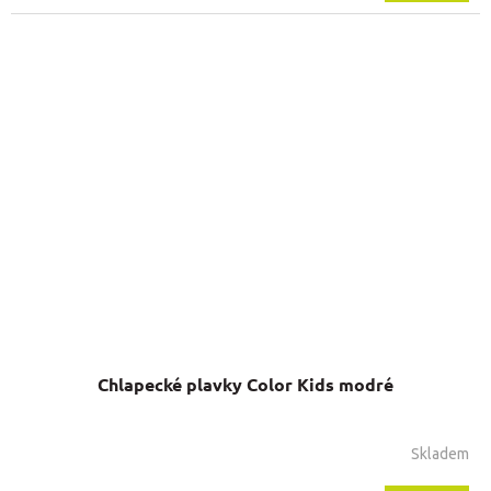
Chlapecké plavky Color Kids modré
Skladem
Průměrné
hodnocení