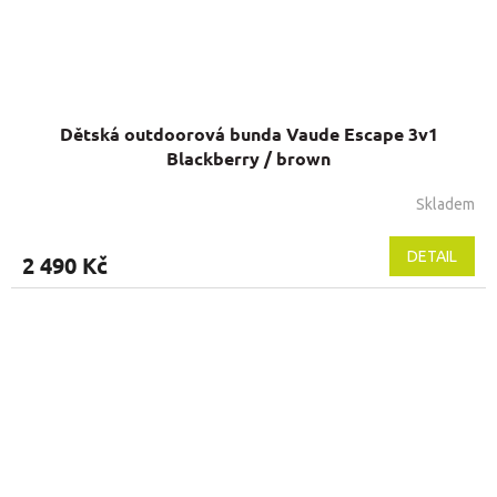
Dětská outdoorová bunda Vaude Escape 3v1
Blackberry / brown
Skladem
Průměrné
hodnocení
produktu
DETAIL
2 490 Kč
je
5,0
z
5
hvězdiček.