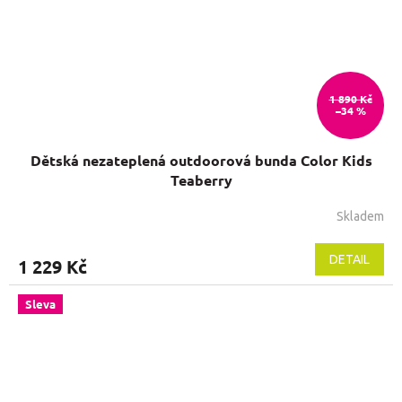
1 890 Kč
–34 %
Dětská nezateplená outdoorová bunda Color Kids
Teaberry
Skladem
Průměrné
hodnocení
produktu
DETAIL
1 229 Kč
je
5,0
Sleva
z
5
hvězdiček.