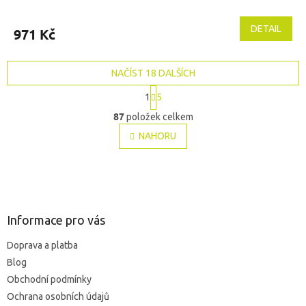
DETAIL
971 Kč
NAČÍST 18 DALŠÍCH
S
1
5
t
O
r
87
položek celkem
v
á
l
NAHORU
n
á
k
o
d
v
Z
a
á
c
á
n
í
p
í
p
a
Informace pro vás
r
t
v
Doprava a platba
í
k
Blog
y
v
Obchodní podmínky
ý
Ochrana osobních údajů
p