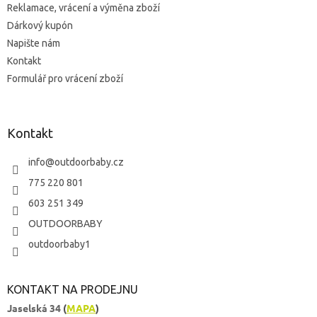
Reklamace, vrácení a výměna zboží
i
s
Dárkový kupón
u
Napište nám
Kontakt
Formulář pro vrácení zboží
Kontakt
info
@
outdoorbaby.cz
775 220 801
603 251 349
OUTDOORBABY
outdoorbaby1
KONTAKT NA PRODEJNU
Jaselská 34
(
MAPA
)