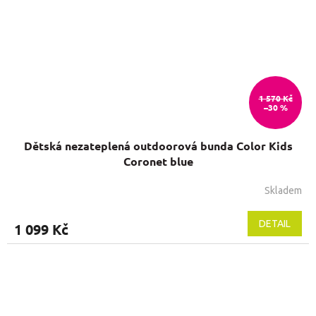
1 570 Kč
–30 %
Dětská nezateplená outdoorová bunda Color Kids
Coronet blue
Skladem
Průměrné
hodnocení
produktu
DETAIL
1 099 Kč
je
5,0
z
5
hvězdiček.