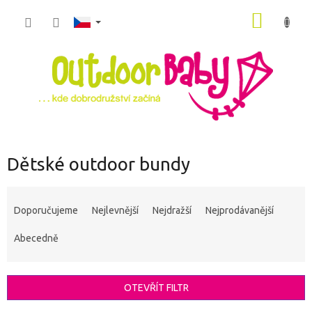
Přejít
NÁKUP
na
obsah
KOŠÍK
Dětské outdoor bundy
Ř
a
Doporučujeme
Nejlevnější
Nejdražší
Nejprodávanější
z
e
Abecedně
n
í
p
OTEVŘÍT FILTR
r