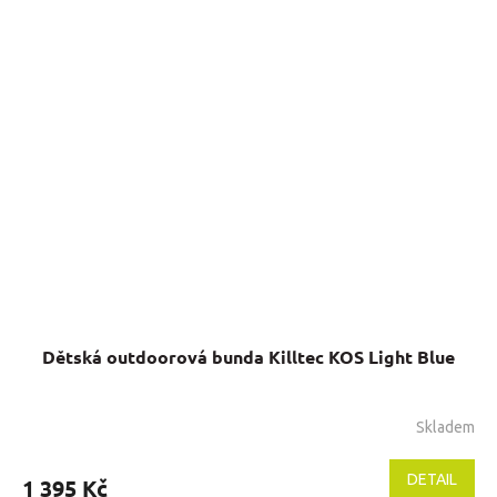
z
5
hvězdiček.
Dětská outdoorová bunda Killtec KOS Light Blue
Skladem
DETAIL
1 395 Kč