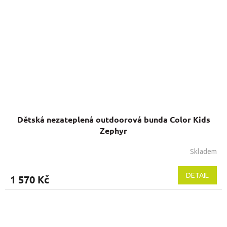
Dětská nezateplená outdoorová bunda Color Kids
Zephyr
Skladem
Průměrné
hodnocení
produktu
DETAIL
1 570 Kč
je
5,0
z
5
hvězdiček.