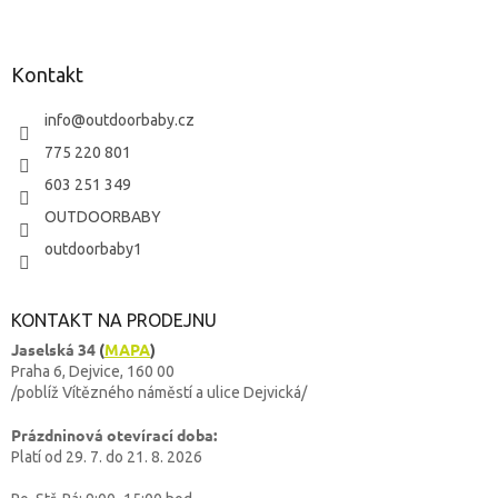
Kontakt
info
@
outdoorbaby.cz
775 220 801
603 251 349
OUTDOORBABY
outdoorbaby1
KONTAKT NA PRODEJNU
Jaselská 34
(
MAPA
)
Praha 6, Dejvice, 160 00
/poblíž Vítězného náměstí a ulice Dejvická/
Prázdninová otevírací doba:
Platí od 29. 7. do 21. 8. 2026