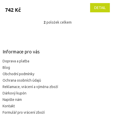
DETAIL
742 Kč
2
položek celkem
O
v
l
Z
á
á
d
p
a
a
Informace pro vás
c
t
í
Doprava a platba
í
p
Blog
r
v
Obchodní podmínky
k
Ochrana osobních údajů
y
Reklamace, vrácení a výměna zboží
v
ý
Dárkový kupón
p
Napište nám
i
Kontakt
s
u
Formulář pro vrácení zboží