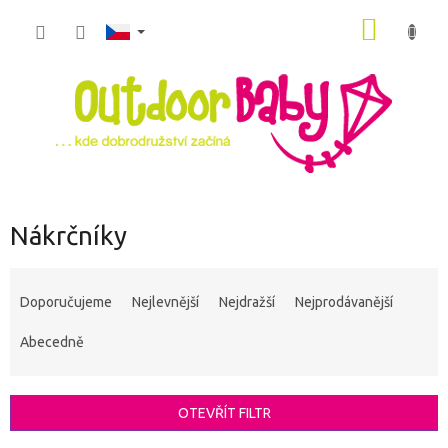
Přejít
NÁKUP
na
obsah
KOŠÍK
Nákrčníky
Ř
a
Doporučujeme
Nejlevnější
Nejdražší
Nejprodávanější
z
e
Abecedně
n
í
p
OTEVŘÍT FILTR
r