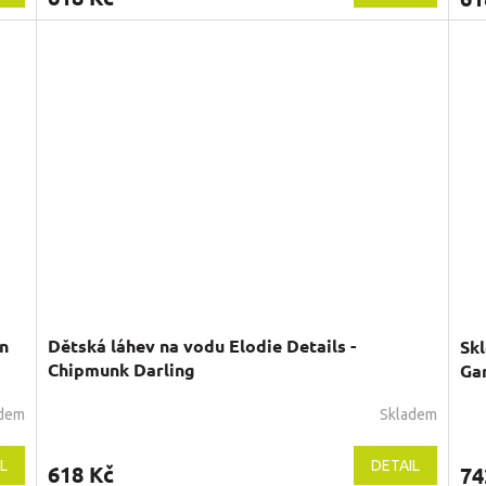
en
Dětská láhev na vodu Elodie Details -
Skl
Chipmunk Darling
Ga
adem
Skladem
Průměrné
hodnocení
produktu
L
DETAIL
618 Kč
74
je