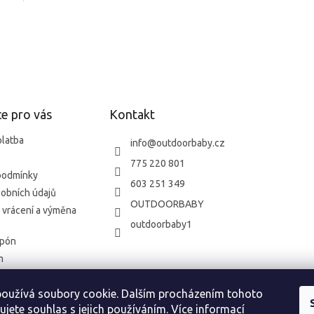
O
v
l
á
d
a
c
í
e pro vás
Kontakt
p
r
platba
info
@
outdoorbaby.cz
v
775 220 801
k
podmínky
y
603 251 349
v
obních údajů
OUTDOORBABY
ý
 vrácení a výměna
p
outdoorbaby1
i
upón
s
u
m
oužívá soubory cookie. Dalším procházením tohoto
o vrácení zboží
ujete souhlas s jejich používáním.
Více informací