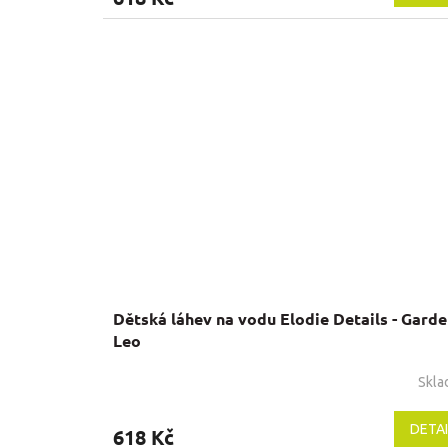
Dětská láhev na vodu Elodie Details - Gard
Leo
Skl
DETAI
618 Kč