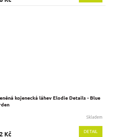
eněná kojenecká láhev Elodie Details - Blue
rden
Skladem
DETAIL
2 Kč