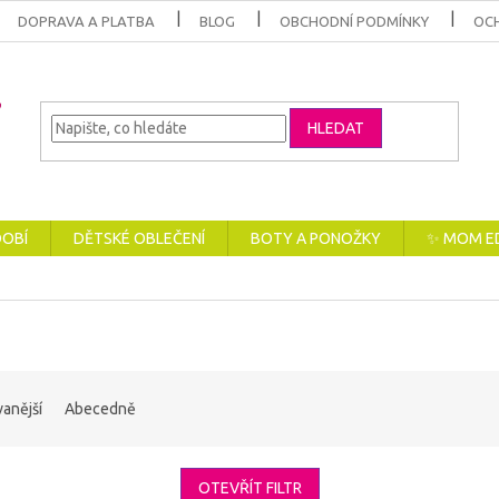
DOPRAVA A PLATBA
BLOG
OBCHODNÍ PODMÍNKY
OC
HLEDAT
DOBÍ
DĚTSKÉ OBLEČENÍ
BOTY A PONOŽKY
✨ MOM E
anější
Abecedně
OTEVŘÍT FILTR