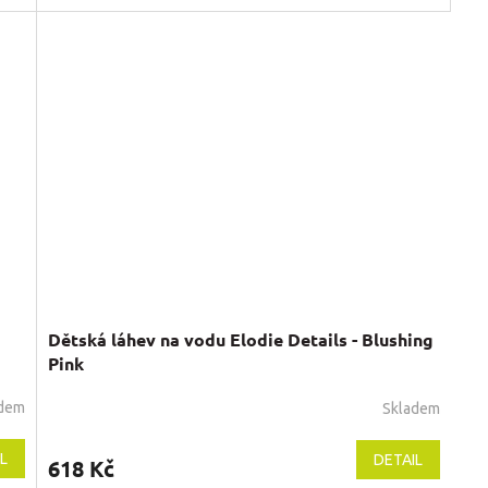
5,0
z
5
hvězdiček.
Dětská láhev na vodu Elodie Details - Blushing
Pink
adem
Skladem
L
DETAIL
618 Kč