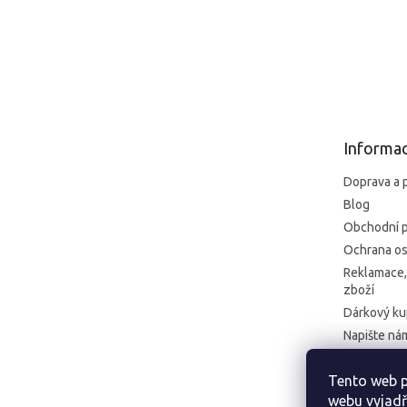
5,0
z
5
Z
hvězdiček.
á
p
a
t
Informac
í
Doprava a 
Blog
Obchodní 
Ochrana os
Reklamace,
zboží
Dárkový k
Napište ná
Kontakt
Tento web p
Formulář pr
webu vyjadř