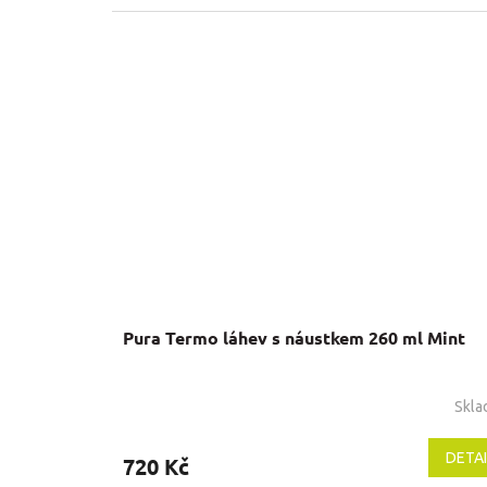
Pura Termo láhev s náustkem 260 ml Mint
Skl
Průměrné
hodnocení
produktu
DETAI
720 Kč
je