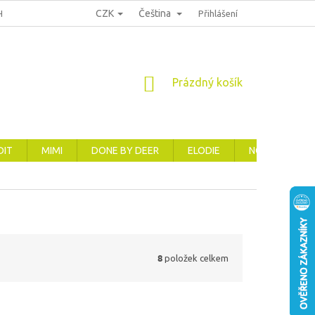
CZK
Čeština
HRANA OSOBNÍCH ÚDAJŮ
REKLAMACE, VRÁCENÍ A VÝMĚNA ZBOŽÍ
Přihlášení
NÁKUPNÍ
Prázdný košík
KOŠÍK
DIT
MIMI
DONE BY DEER
ELODIE
NOVINKY
8
položek celkem