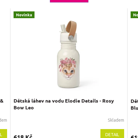
Novinka
No
 &
Dětská láhev na vodu Elodie Details - Rosy
Dět
Bow Leo
Blu
adem
Skladem
L
DETAIL
618 Kč
61