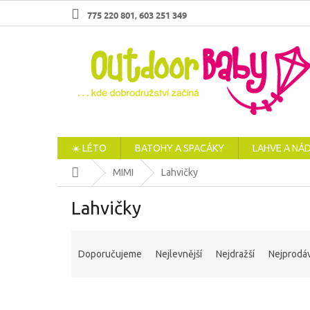
Přejít
775 220 801
603 251 349
,
na
obsah
☀️ LÉTO
BATOHY A SPACÁKY
LAHVE A NÁ
Domů
MIMI
Lahvičky
Lahvičky
Ř
a
Doporučujeme
Nejlevnější
Nejdražší
Nejprodáv
z
e
n