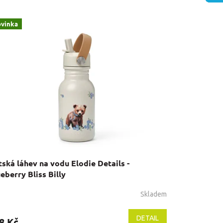
vinka
ská láhev na vodu Elodie Details -
eberry Bliss Billy
Skladem
DETAIL
8 Kč