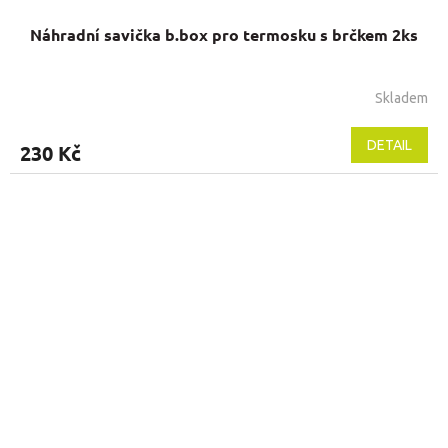
Náhradní savička b.box pro termosku s brčkem 2ks
Skladem
Průměrné
hodnocení
produktu
DETAIL
230 Kč
je
5,0
z
5
hvězdiček.