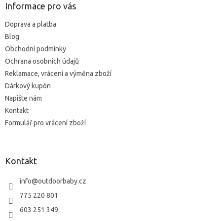
a
a
Informace pro vás
c
t
í
Doprava a platba
í
p
Blog
r
v
Obchodní podmínky
k
Ochrana osobních údajů
y
Reklamace, vrácení a výměna zboží
v
ý
Dárkový kupón
p
Napište nám
i
Kontakt
s
u
Formulář pro vrácení zboží
Kontakt
info
@
outdoorbaby.cz
775 220 801
603 251 349