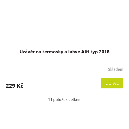
Uzávěr na termosky a lahve Alfi typ 2018
Skladem
DETAIL
229 Kč
11
položek celkem
O
v
l
Z
á
á
d
p