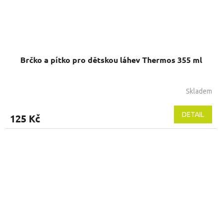
Brčko a pítko pro dětskou láhev Thermos 355 ml
Skladem
Průměrné
hodnocení
produktu
DETAIL
125 Kč
je
5,0
z
5
hvězdiček.