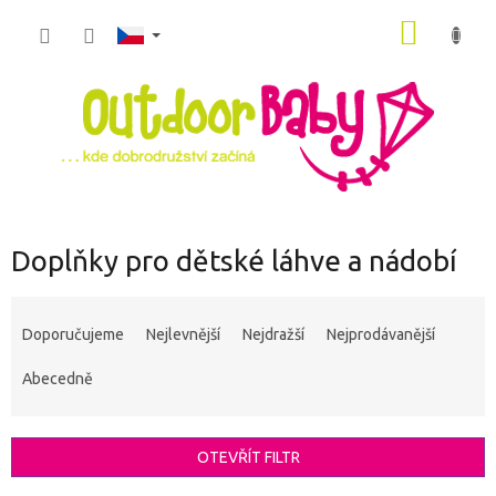
Přejít
NÁKUP
na
obsah
KOŠÍK
Doplňky pro dětské láhve a nádobí
Ř
a
Doporučujeme
Nejlevnější
Nejdražší
Nejprodávanější
z
e
Abecedně
n
í
p
OTEVŘÍT FILTR
r