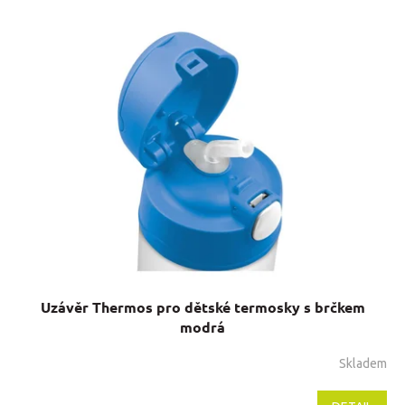
o
V
d
ý
u
p
k
i
t
s
ů
p
r
o
d
u
k
t
ů
Uzávěr Thermos pro dětské termosky s brčkem
modrá
Skladem