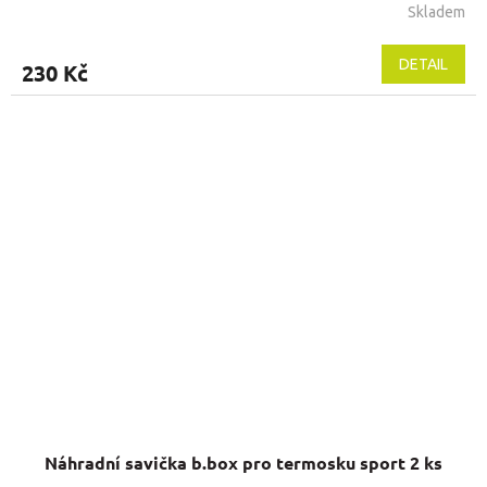
Skladem
Průměrné
hodnocení
produktu
DETAIL
230 Kč
je
5,0
z
5
hvězdiček.
Náhradní savička b.box pro termosku sport 2 ks