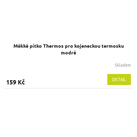
Měkké pítko Thermos pro kojeneckou termosku
modré
Skladem
Průměrné
hodnocení
produktu
DETAIL
159 Kč
je
5,0
z
5
hvězdiček.