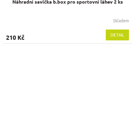
Náhradní savička b.box pro sportovní láhev 2 ks
Skladem
Průměrné
hodnocení
produktu
DETAIL
210 Kč
je
5,0
z
5
hvězdiček.