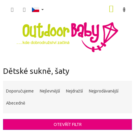
Přejít
NÁKUP
na
obsah
KOŠÍK
Dětské sukně, šaty
Ř
a
Doporučujeme
Nejlevnější
Nejdražší
Nejprodávanější
z
e
Abecedně
n
í
p
OTEVŘÍT FILTR
r