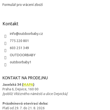
u
Formulář pro vrácení zboží
Kontakt
info
@
outdoorbaby.cz
775 220 801
603 251 349
OUTDOORBABY
outdoorbaby1
KONTAKT NA PRODEJNU
Jaselská 34
(
MAPA
)
Praha 6, Dejvice, 160 00
/poblíž Vítězného náměstí a ulice Dejvická/
Prázdninová otevírací doba:
Platí od 29. 7. do 21. 8. 2026