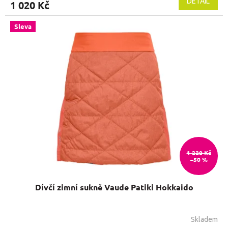
DETAIL
1 020 Kč
Sleva
1 220 Kč
–50 %
Dívčí zimní sukně Vaude Patiki Hokkaido
Skladem
Průměrné