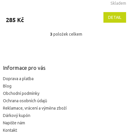
Skladem
Průměrné
hodnocení
produktu
DETAIL
285 Kč
je
5,0
z
3
položek celkem
O
5
v
hvězdiček.
l
Z
á
á
d
p
a
a
Informace pro vás
c
t
í
Doprava a platba
í
p
Blog
r
v
Obchodní podmínky
k
Ochrana osobních údajů
y
Reklamace, vrácení a výměna zboží
v
ý
Dárkový kupón
p
Napište nám
i
Kontakt
s