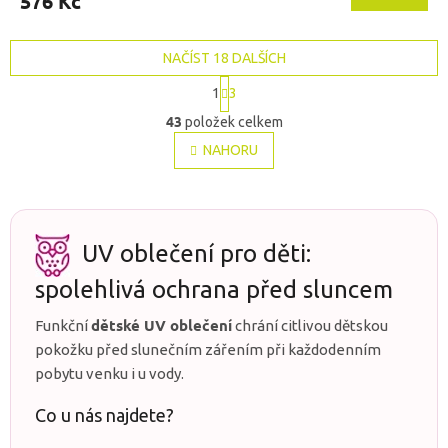
576 Kč
je
5,0
z
NAČÍST 18 DALŠÍCH
5
hvězdiček.
S
1
3
t
O
r
43
položek celkem
v
á
l
NAHORU
n
á
k
o
d
v
a
á
c
n
í
UV oblečení pro děti:
í
p
r
spolehlivá ochrana před sluncem
v
k
dětské UV oblečení
Funkční
chrání citlivou dětskou
y
pokožku před slunečním zářením při každodenním
v
pobytu venku i u vody.
ý
p
Co u nás najdete?
i
s