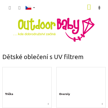
Přejít
NÁKUP
na
obsah
KOŠÍK
Dětské oblečení s UV filtrem
Trička
Overaly