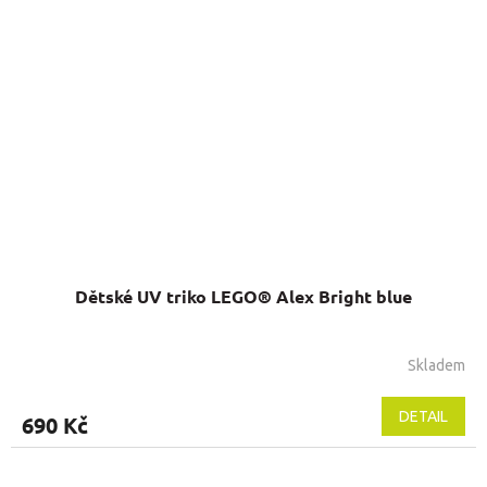
Dětské UV triko LEGO® Alex Bright blue
Skladem
Průměrné
hodnocení
produktu
DETAIL
690 Kč
je
5,0
z