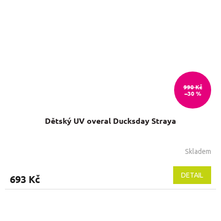
990 Kč
–30 %
Dětský UV overal Ducksday Straya
Skladem
Průměrné
hodnocení
produktu
DETAIL
693 Kč
je
5,0
z
5
hvězdiček.