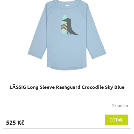
u
p
k
i
t
s
ů
p
r
o
d
u
k
t
ů
LÄSSIG Long Sleeve Rashguard Crocodile Sky Blue
Skladem
DETAIL
525 Kč