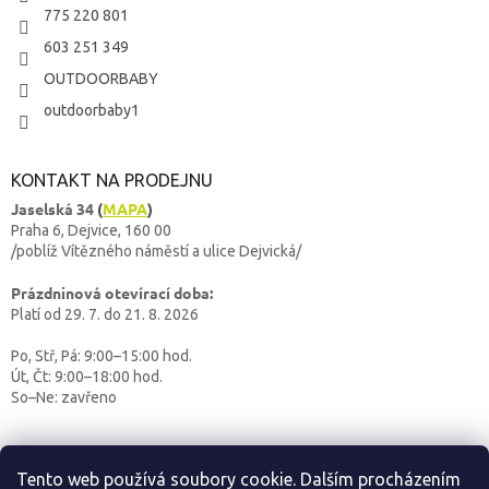
775 220 801
603 251 349
OUTDOORBABY
outdoorbaby1
KONTAKT NA PRODEJNU
Jaselská 34
(
MAPA
)
Praha 6, Dejvice, 160 00
/poblíž Vítězného náměstí a ulice Dejvická/
Prázdninová otevírací doba:
Platí od 29. 7. do 21. 8. 2026
Po, Stř, Pá: 9:00–15:00 hod.
Út, Čt: 9:00–18:00 hod.
So–Ne: zavřeno
Tento web používá soubory cookie. Dalším procházením