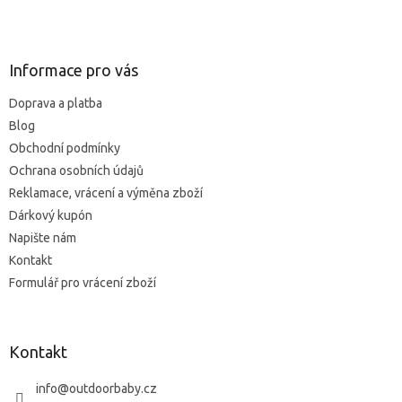
Z
á
p
a
Informace pro vás
t
Doprava a platba
í
Blog
Obchodní podmínky
Ochrana osobních údajů
Reklamace, vrácení a výměna zboží
Dárkový kupón
Napište nám
Kontakt
Formulář pro vrácení zboží
Kontakt
info
@
outdoorbaby.cz