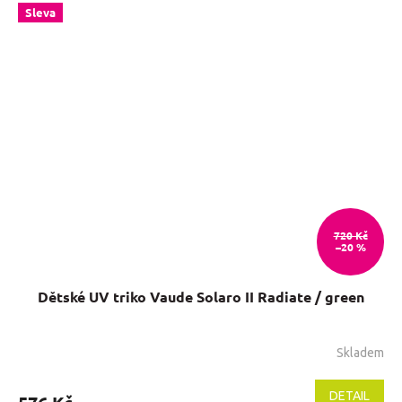
Sleva
z
5
hvězdiček.
720 Kč
–20 %
Dětské UV triko Vaude Solaro II Radiate / green
Skladem
Průměrné
hodnocení
produktu
DETAIL