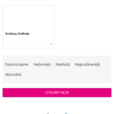
Kraťasy, Kalhoty
Ř
a
Doporučujeme
Nejlevnější
Nejdražší
Nejprodávanější
z
e
Abecedně
n
í
p
OTEVŘÍT FILTR
r
o
V
d
ý