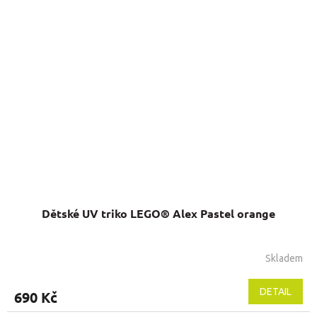
5
hvězdiček.
Dětské UV triko LEGO® Alex Pastel orange
Skladem
Průměrné
hodnocení
produktu
DETAIL
690 Kč
je
5,0