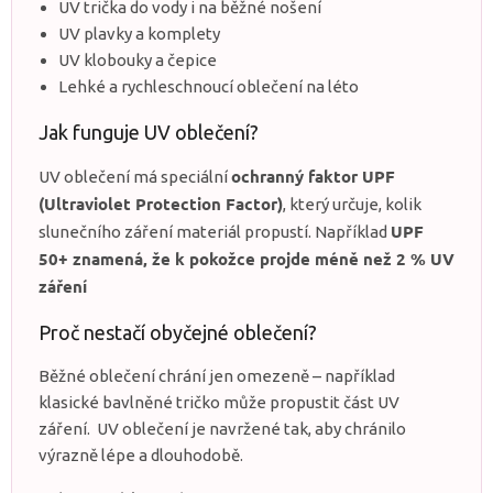
u
UV trička do vody i na běžné nošení
UV plavky a komplety
UV klobouky a čepice
Lehké a rychleschnoucí oblečení na léto
Jak funguje UV oblečení?
ochranný faktor UPF
UV oblečení má speciální
(Ultraviolet Protection Factor)
, který určuje, kolik
UPF
slunečního záření materiál propustí. Například
50+ znamená, že k pokožce projde méně než 2 % UV
záření
Proč nestačí obyčejné oblečení?
Běžné oblečení chrání jen omezeně – například
klasické bavlněné tričko může propustit část UV
záření. UV oblečení je navržené tak, aby chránilo
výrazně lépe a dlouhodobě.