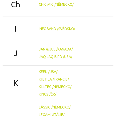
Ch
CHIC.MIC /NĚMECKO/
I
INFOBAND /ŠVÉDSKO/
JAN & JUL /KANADA/
J
JAQ JAQ BIRD /USA/
KEEN /USA/
KI ET LA /FRANCIE/
K
KILLTEC /NĚMECKO/
KINGS /ČR/
LÄSSIG /NĚMECKO/
LEGAMI /ITÁLIE/