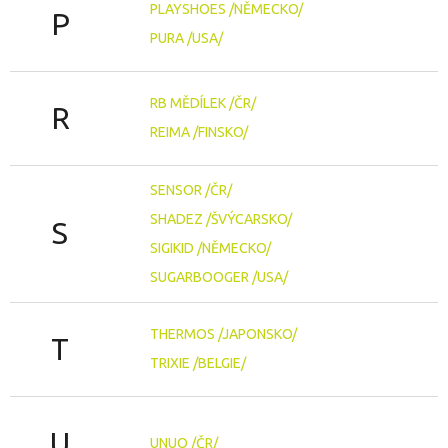
PLAYSHOES /NĚMECKO/
P
PURA /USA/
RB MĚDÍLEK /ČR/
R
REIMA /FINSKO/
SENSOR /ČR/
SHADEZ /ŠVÝCARSKO/
S
SIGIKID /NĚMECKO/
SUGARBOOGER /USA/
THERMOS /JAPONSKO/
T
TRIXIE /BELGIE/
U
UNUO /ČR/