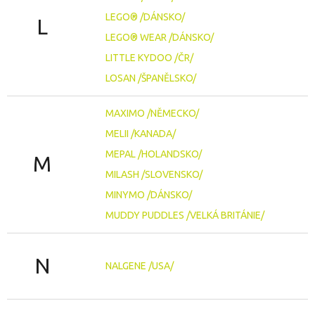
LEGO® /DÁNSKO/
L
LEGO® WEAR /DÁNSKO/
LITTLE KYDOO /ČR/
LOSAN /ŠPANĚLSKO/
MAXIMO /NĚMECKO/
MELII /KANADA/
MEPAL /HOLANDSKO/
M
MILASH /SLOVENSKO/
MINYMO /DÁNSKO/
MUDDY PUDDLES /VELKÁ BRITÁNIE/
N
NALGENE /USA/