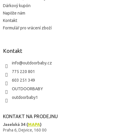
Dárkový kupón
Napište nám
Kontakt
Formulář pro vrácení zboží
Kontakt
info
@
outdoorbaby.cz
775 220 801
603 251 349
OUTDOORBABY
outdoorbaby1
KONTAKT NA PRODEJNU
Jaselská 34
(
MAPA
)
Praha 6, Dejvice, 160 00