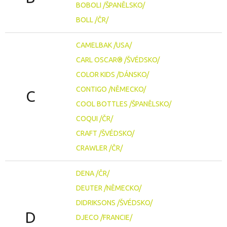
BOBOLI /ŠPANĚLSKO/
BOLL /ČR/
CAMELBAK /USA/
CARL OSCAR® /ŠVÉDSKO/
COLOR KIDS /DÁNSKO/
CONTIGO /NĚMECKO/
C
COOL BOTTLES /ŠPANĚLSKO/
COQUI /ČR/
CRAFT /ŠVÉDSKO/
CRAWLER /ČR/
DENA /ČR/
DEUTER /NĚMECKO/
DIDRIKSONS /ŠVÉDSKO/
D
DJECO /FRANCIE/