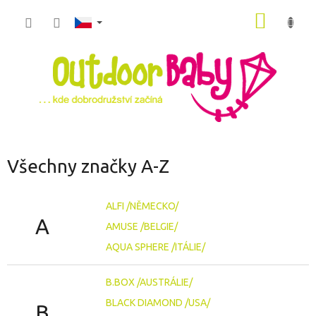
Přejít
NÁKUP
na
obsah
KOŠÍK
Všechny značky A-Z
ALFI /NĚMECKO/
A
AMUSE /BELGIE/
AQUA SPHERE /ITÁLIE/
B.BOX /AUSTRÁLIE/
BLACK DIAMOND /USA/
B