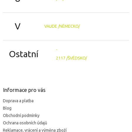
V
VAUDE /NĚMECKO/
-
Ostatní
2117 /ŠVÉDSKO/
Z
á
p
a
Informace pro vás
t
Doprava a platba
í
Blog
Obchodní podmínky
Ochrana osobních údajů
Reklamace, vrácení a výměna zboží