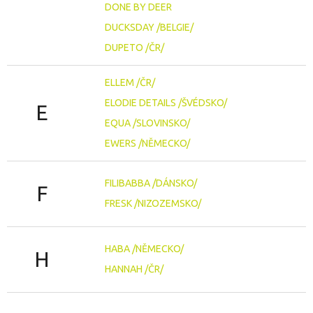
DONE BY DEER
DUCKSDAY /BELGIE/
DUPETO /ČR/
ELLEM /ČR/
ELODIE DETAILS /ŠVÉDSKO/
E
EQUA /SLOVINSKO/
EWERS /NĚMECKO/
FILIBABBA /DÁNSKO/
F
FRESK /NIZOZEMSKO/
HABA /NĚMECKO/
H
HANNAH /ČR/