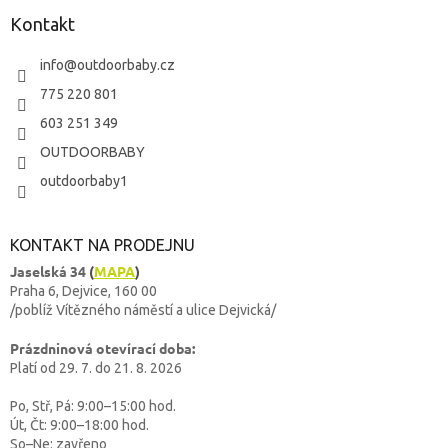
Kontakt
info
@
outdoorbaby.cz
775 220 801
603 251 349
OUTDOORBABY
outdoorbaby1
KONTAKT NA PRODEJNU
Jaselská 34
(
MAPA
)
Praha 6, Dejvice, 160 00
/poblíž Vítězného náměstí a ulice Dejvická/
Prázdninová otevírací doba:
Platí od 29. 7. do 21. 8. 2026
Po, Stř, Pá: 9:00–15:00 hod.
Út, Čt: 9:00–18:00 hod.
So–Ne: zavřeno