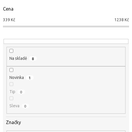
o
d
Cena
u
339
Kč
1238
Kč
k
t
ů
Na skladě
8
Novinka
1
Tip
0
Sleva
0
Značky