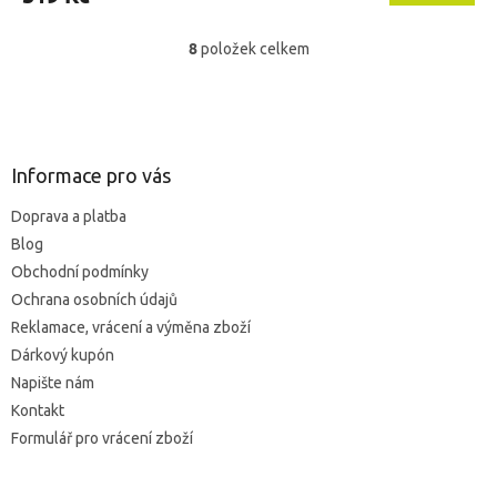
4,8
z
8
položek celkem
O
5
v
hvězdiček.
l
Z
á
á
d
p
a
a
Informace pro vás
c
t
í
Doprava a platba
í
p
Blog
r
v
Obchodní podmínky
k
Ochrana osobních údajů
y
Reklamace, vrácení a výměna zboží
v
ý
Dárkový kupón
p
Napište nám
i
Kontakt
s
u
Formulář pro vrácení zboží