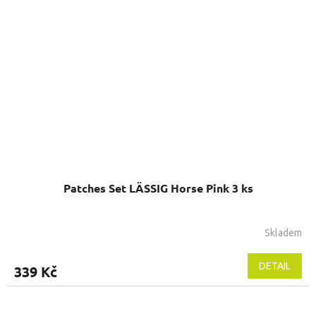
Patches Set LÄSSIG Horse Pink 3 ks
Skladem
Průměrné
hodnocení
produktu
DETAIL
339 Kč
je
5,0
z
5