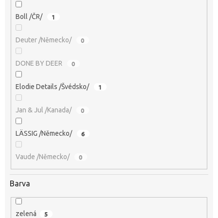
Boll /ČR/
1
Deuter /Německo/
0
DONE BY DEER
0
Elodie Details /Švédsko/
1
Jan & Jul /Kanada/
0
LÄSSIG /Německo/
6
Vaude /Německo/
0
Barva
zelená
5