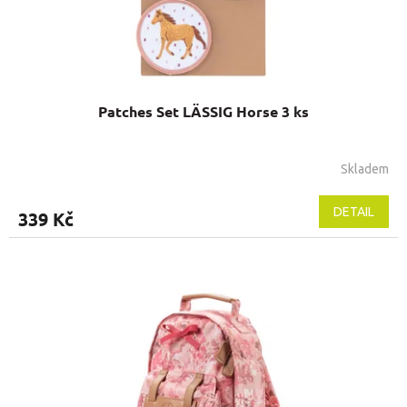
k
t
ů
Patches Set LÄSSIG Horse 3 ks
Skladem
DETAIL
339 Kč