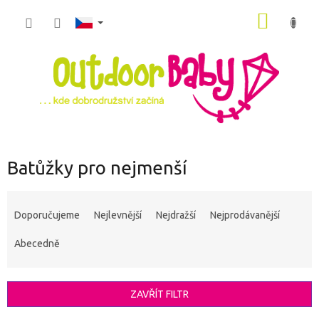
Přejít
NÁKUP
na
obsah
KOŠÍK
Batůžky pro nejmenší
Ř
a
Doporučujeme
Nejlevnější
Nejdražší
Nejprodávanější
z
e
Abecedně
n
í
p
ZAVŘÍT FILTR
r