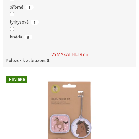
sříbrná
1
tyrkysová
1
hnědá
5
VYMAZAT FILTRY
8
Položek k zobrazení:
V
Novinka
ý
p
i
s
p
r
o
d
u