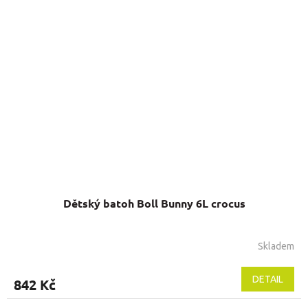
hvězdiček.
Dětský batoh Boll Bunny 6L crocus
Skladem
Průměrné
hodnocení
produktu
DETAIL
842 Kč
je
5,0