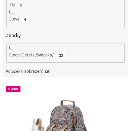
Tip
0
Sleva
4
Značky
Elodie Details /Švédsko/
23
23
Položek k zobrazení:
V
Sleva
ý
p
i
s
p
r
o