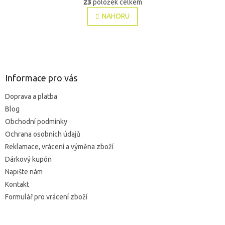
23
položek celkem
v
á
l
NAHORU
n
á
k
o
d
v
Z
a
á
c
á
n
í
p
í
p
a
Informace pro vás
r
t
v
Doprava a platba
í
k
Blog
y
v
Obchodní podmínky
ý
Ochrana osobních údajů
p
Reklamace, vrácení a výměna zboží
i
s
Dárkový kupón
u
Napište nám
Kontakt
Formulář pro vrácení zboží