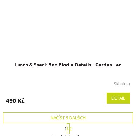
Lunch & Snack Box Elodie Details - Garden Leo
Skladem
DETAIL
490 Kč
NAČÍST 5 DALŠÍCH
S
1
2
t
O
r