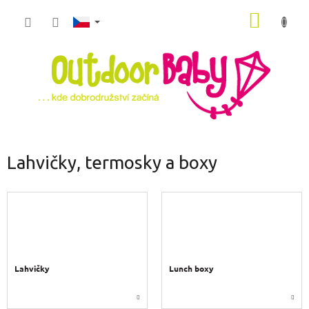
Přejít
NÁKUP
na
obsah
KOŠÍK
Lahvičky, termosky a boxy
Lahvičky
Lunch boxy