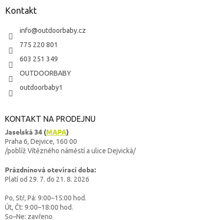
Kontakt
info
@
outdoorbaby.cz
775 220 801
603 251 349
OUTDOORBABY
outdoorbaby1
KONTAKT NA PRODEJNU
Jaselská 34
(
MAPA
)
Praha 6, Dejvice, 160 00
/poblíž Vítězného náměstí a ulice Dejvická/
Prázdninová otevírací doba:
Platí od 29. 7. do 21. 8. 2026
Po, Stř, Pá: 9:00–15:00 hod.
Út, Čt: 9:00–18:00 hod.
So–Ne: zavřeno