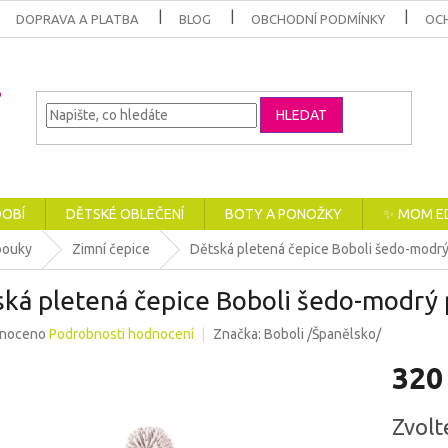
DOPRAVA A PLATBA
BLOG
OBCHODNÍ PODMÍNKY
OC
HLEDAT
DOBÍ
DĚTSKÉ OBLEČENÍ
BOTY A PONOŽKY
✨ MOM E
bouky
Zimní čepice
Dětská pletená čepice Boboli šedo-modr
ská pletená čepice Boboli šedo-modrý
né
noceno
Podrobnosti hodnocení
Značka:
Boboli /Španělsko/
ení
320
u
Měrná
Zvolt
cena: