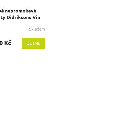
ké nepromokavé
ty Didriksons Vin
é
Skladem
rné
cení
ktu
0 Kč
DETAIL
ček.