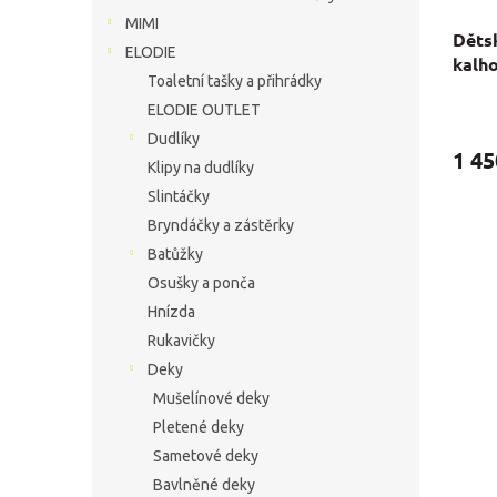
MIMI
Děts
ELODIE
kalho
Toaletní tašky a přihrádky
modr
ELODIE OUTLET
Průmě
hodno
Dudlíky
produ
1 45
Klipy na dudlíky
je
5,0
Slintáčky
z
Bryndáčky a zástěrky
5
Batůžky
hvězdi
Osušky a ponča
Hnízda
Rukavičky
Deky
Mušelínové deky
Pletené deky
Sametové deky
Bavlněné deky