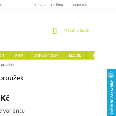
CZK
Čeština
HRANA OSOBNÍCH ÚDAJŮ
REKLAMACE, VRÁCENÍ A VÝMĚNA ZBOŽÍ
Přihlášení
NÁKUPNÍ
Prázdný košík
KOŠÍK
DIT
MIMI
DONE BY DEER
ELODIE
NOVINKY
ý proužek
 proužek
 Kč
e variantu