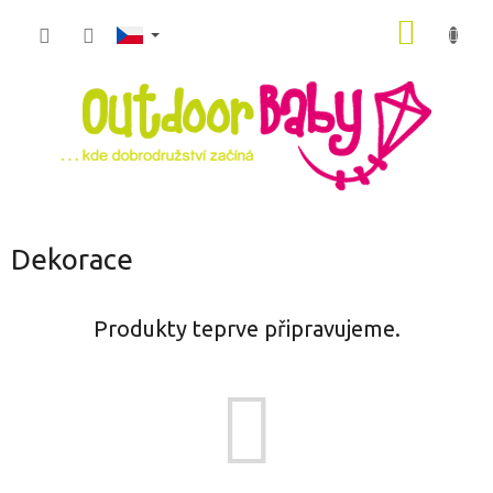
Přejít
NÁKUP
na
obsah
KOŠÍK
Dekorace
Produkty teprve připravujeme.