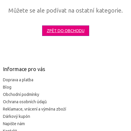
Můžete se ale podívat na ostatní kategorie.
ZPĚT DO OBCHODU
Z
á
p
a
Informace pro vás
t
Doprava a platba
í
Blog
Obchodní podmínky
Ochrana osobních údajů
Reklamace, vrácení a výměna zboží
Dárkový kupón
Napište nám