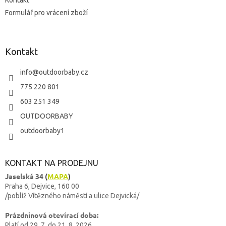
Kontakt
Formulář pro vrácení zboží
Kontakt
info
@
outdoorbaby.cz
775 220 801
603 251 349
OUTDOORBABY
outdoorbaby1
KONTAKT NA PRODEJNU
Jaselská 34
(
MAPA
)
Praha 6, Dejvice, 160 00
/poblíž Vítězného náměstí a ulice Dejvická/
Prázdninová otevírací doba:
Platí od 29. 7. do 21. 8. 2026