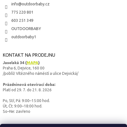
info
@
outdoorbaby.cz
775 220 801
603 251 349
OUTDOORBABY
outdoorbaby1
KONTAKT NA PRODEJNU
Jaselská 34
(
MAPA
)
Praha 6, Dejvice, 160 00
/poblíž Vítězného náměstí a ulice Dejvická/
Prázdninová otevírací doba:
Platí od 29. 7. do 21. 8. 2026
Po, Stř, Pá: 9:00–15:00 hod.
Út, Čt: 9:00–18:00 hod.
So–Ne: zavřeno