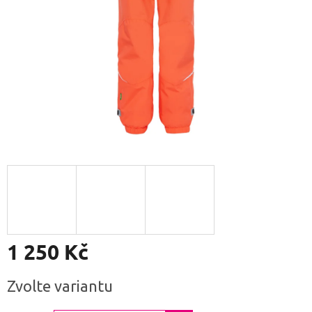
1 250 Kč
Měrná
Zvolte variantu
cena: