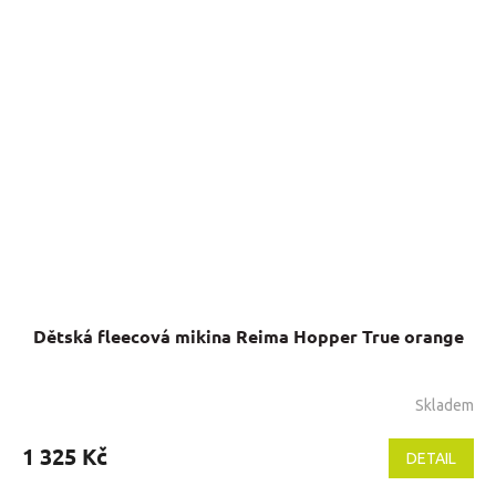
5
hvězdiček.
Dětská fleecová mikina Reima Hopper True orange
Skladem
Průměrné
hodnocení
produktu
1 325 Kč
DETAIL
je
5,0