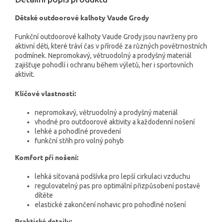
Dětské outdoorové kalhoty Vaude Grody
Funkční outdoorové kalhoty Vaude Grody jsou navrženy pro
aktivní děti, které tráví čas v přírodě za různých povětrnostních
podmínek. Nepromokavý, větruodolný a prodyšný materiál
zajišťuje pohodlí i ochranu během výletů, her i sportovních
aktivit.
Klíčové vlastnosti:
nepromokavý, větruodolný a prodyšný materiál
vhodné pro outdoorové aktivity a každodenní nošení
lehké a pohodlné provedení
funkční střih pro volný pohyb
Komfort při nošení:
lehká síťovaná podšívka pro lepší cirkulaci vzduchu
regulovatelný pas pro optimální přizpůsobení postavě
dítěte
elastické zakončení nohavic pro pohodlné nošení
Praktické detaily: