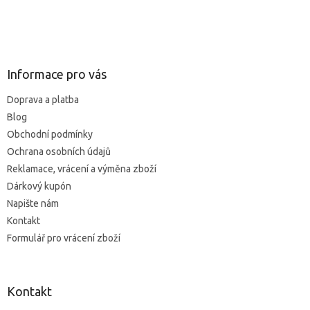
z
5
Z
hvězdiček.
á
p
a
Informace pro vás
t
Doprava a platba
í
Blog
Obchodní podmínky
Ochrana osobních údajů
Reklamace, vrácení a výměna zboží
Dárkový kupón
Napište nám
Kontakt
Formulář pro vrácení zboží
Kontakt