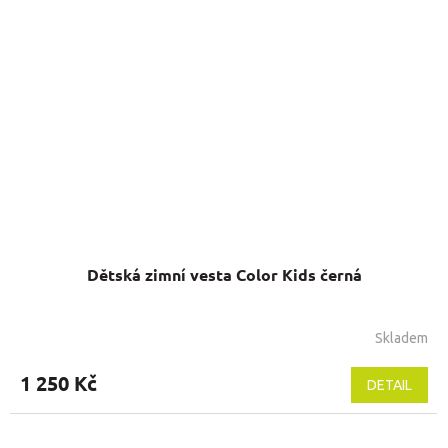
Dětská zimní vesta Color Kids černá
Skladem
Průměrné
hodnocení
produktu
1 250 Kč
DETAIL
je
5,0
z