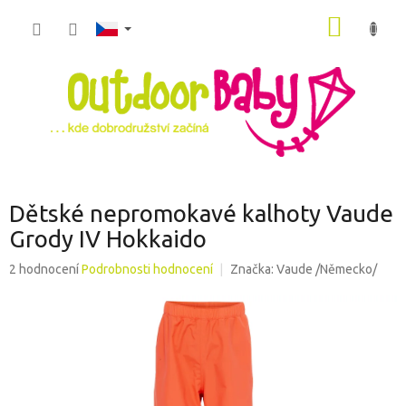
Přejít
NÁKUP
na
obsah
KOŠÍK
Dětské nepromokavé kalhoty Vaude
Grody IV Hokkaido
Průměrné
2 hodnocení
Podrobnosti hodnocení
Značka:
Vaude /Německo/
hodnocení
produktu
je
5,0
z
5
hvězdiček.