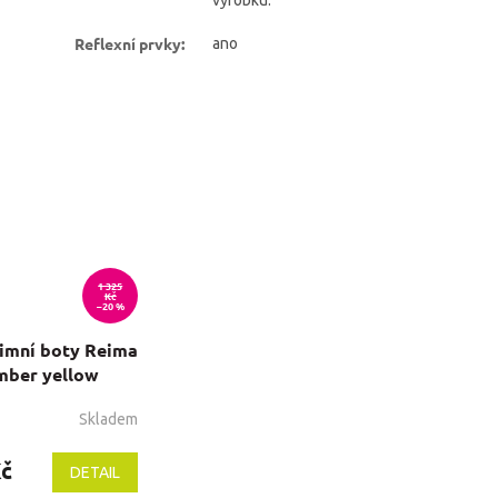
Reflexní prvky
:
ano
1 325
Kč
–20 %
imní boty Reima
mber yellow
Skladem
Kč
DETAIL