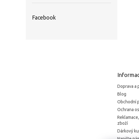
Facebook
Z
á
p
a
t
Informac
í
Doprava a 
Blog
Obchodní 
Ochrana os
Reklamace,
zboží
Dárkový k
Napište ná