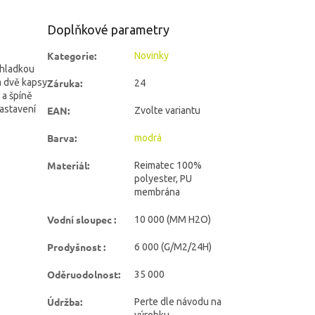
Doplňkové parametry
Kategorie
:
Novinky
 hladkou
á dvě kapsy
Záruka
:
24
 a špíně
astavení
EAN
:
Zvolte variantu
Barva
:
modrá
Materiál
:
Reimatec 100%
polyester, PU
membrána
Vodní sloupec
:
10 000 (MM H2O)
Prodyšnost
:
6 000 (G/M2/24H)
Oděruodolnost
:
35 000
Údržba
:
Perte dle návodu na
výrobku.