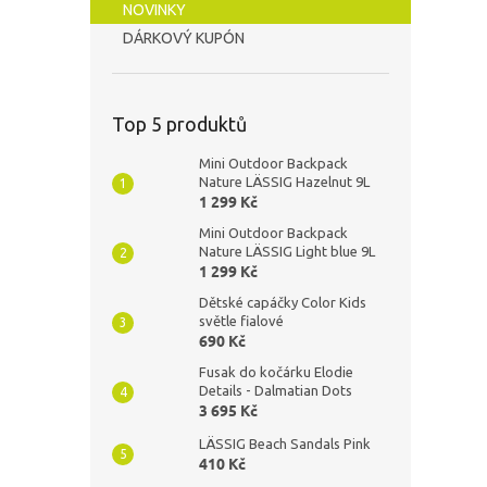
NOVINKY
DÁRKOVÝ KUPÓN
Top 5 produktů
Mini Outdoor Backpack
Nature LÄSSIG Hazelnut 9L
1 299 Kč
Mini Outdoor Backpack
Nature LÄSSIG Light blue 9L
1 299 Kč
Dětské capáčky Color Kids
světle fialové
690 Kč
Fusak do kočárku Elodie
Details - Dalmatian Dots
3 695 Kč
LÄSSIG Beach Sandals Pink
410 Kč