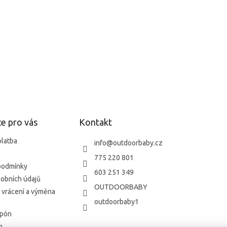
e pro vás
Kontakt
platba
info
@
outdoorbaby.cz
775 220 801
podmínky
603 251 349
obních údajů
OUTDOORBABY
 vrácení a výměna
outdoorbaby1
upón
m