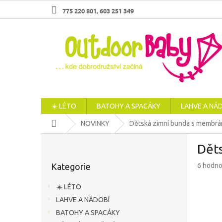
Přejít
775 220 801
603 251 349
,
na
obsah
☀️ LÉTO
BATOHY A SPACÁKY
LAHVE A NÁ
Domů
NOVINKY
Dětská zimní bunda s membrá
P
Dět
o
Přeskočit
s
Průměr
Kategorie
6 hodno
kategorie
t
hodnoc
r
produkt
☀️ LÉTO
a
je
LAHVE A NÁDOBÍ
n
4,8
z
BATOHY A SPACÁKY
n
5