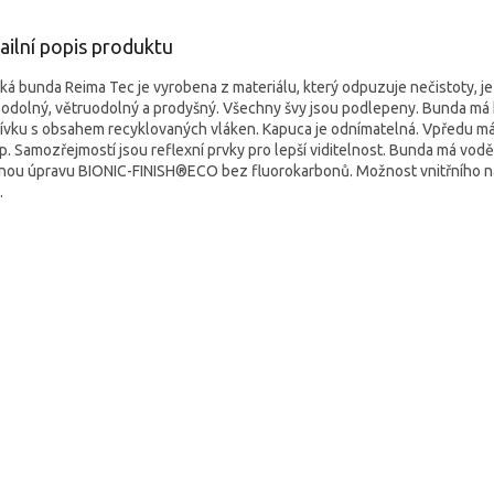
ailní popis produktu
ká bunda Reima Tec je vyrobena z materiálu, který odpuzuje nečistoty, je
odolný, větruodolný a prodyšný. Všechny švy jsou podlepeny. Bunda má
ívku s obsahem recyklovaných vláken. Kapuca je odnímatelná. Vpředu m
ip. Samozřejmostí jsou reflexní prvky pro lepší viditelnost. Bunda má vodě
nou úpravu BIONIC-FINISH®ECO bez fluorokarbonů. Možnost vnitřního n
.