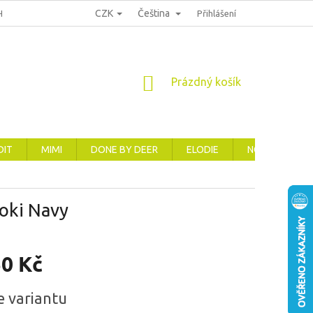
CZK
Čeština
HRANA OSOBNÍCH ÚDAJŮ
REKLAMACE, VRÁCENÍ A VÝMĚNA ZBOŽÍ
Přihlášení
NÁKUPNÍ
Prázdný košík
KOŠÍK
DIT
MIMI
DONE BY DEER
ELODIE
NOVINKY
oki Navy
50 Kč
e variantu