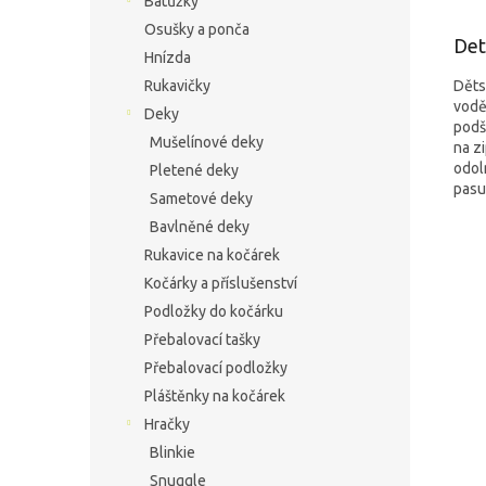
Batůžky
Osušky a ponča
Det
Hnízda
Děts
Rukavičky
vodě
Deky
podš
Mušelínové deky
na z
odol
Pletené deky
pasu
Sametové deky
Bavlněné deky
Rukavice na kočárek
Kočárky a příslušenství
Podložky do kočárku
Přebalovací tašky
Přebalovací podložky
Pláštěnky na kočárek
Hračky
Blinkie
Snuggle