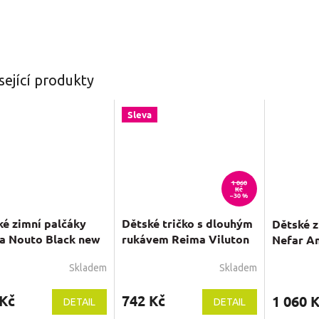
sející produkty
Sleva
1 060
Kč
–30 %
ké zimní palčáky
Dětské tričko s dlouhým
Dětské z
a Nouto Black new
rukávem Reima Viluton
Nefar A
Melange grey
Skladem
Skladem
Průměrné
Průměrné
hodnocení
hodnocení
 Kč
produktu
742 Kč
produktu
1 060 
DETAIL
DETAIL
je
je