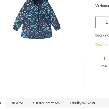
ek.
Variant
Dětská R
Detailní 
TISK
s
Diskuze
Ostatní informace
Tabulky velikostí