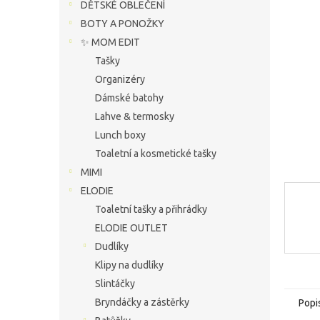
í
DĚTSKÉ OBLEČENÍ
hvězdič
p
BOTY A PONOŽKY
a
✨ MOM EDIT
n
Tašky
e
Organizéry
l
Dámské batohy
Lahve & termosky
Lunch boxy
Toaletní a kosmetické tašky
MIMI
ELODIE
Toaletní tašky a přihrádky
ELODIE OUTLET
Dudlíky
Klipy na dudlíky
Slintáčky
Bryndáčky a zástěrky
Popi