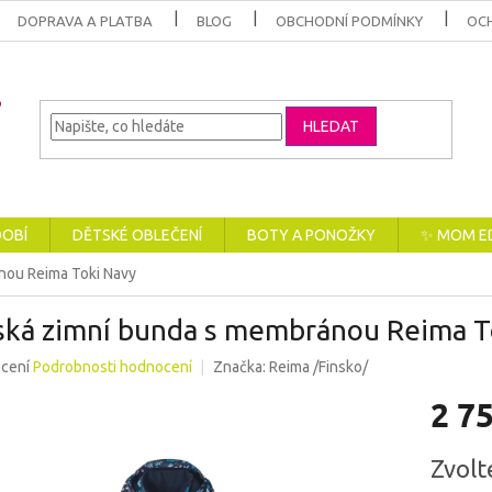
DOPRAVA A PLATBA
BLOG
OBCHODNÍ PODMÍNKY
OC
HLEDAT
DOBÍ
DĚTSKÉ OBLEČENÍ
BOTY A PONOŽKY
✨ MOM E
nou Reima Toki Navy
ská zimní bunda s membránou Reima T
né
cení
Podrobnosti hodnocení
Značka:
Reima /Finsko/
ení
2 7
u
Měrná
Zvolt
cena: