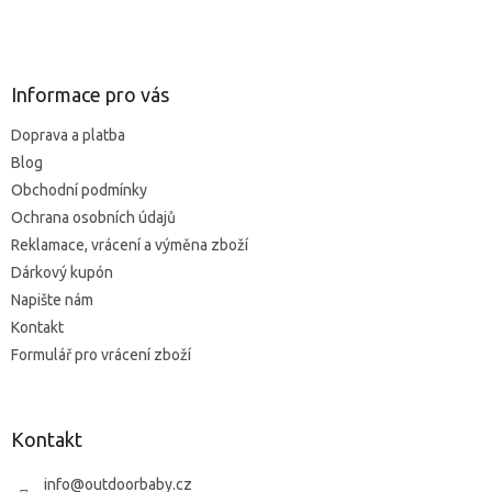
5
Z
hvězdiček.
á
p
a
Informace pro vás
t
Doprava a platba
í
Blog
Obchodní podmínky
Ochrana osobních údajů
Reklamace, vrácení a výměna zboží
Dárkový kupón
Napište nám
Kontakt
Formulář pro vrácení zboží
Kontakt
info
@
outdoorbaby.cz