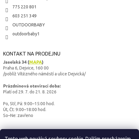
775 220 801
603 251 349
OUTDOORBABY
outdoorbaby1
KONTAKT NA PRODEJNU
Jaselská 34
(
MAPA
)
Praha 6, Dejvice, 160 00
/poblíž Vítězného náměstí a ulice Dejvická/
Prázdninová otevírací doba:
Platí od 29. 7. do 21. 8. 2026
Po, Stř, Pá: 9:00–15:00 hod.
Út, Čt: 9:00–18:00 hod.
So–Ne: zavřeno
Tento web používá soubory cookie. Dalším procházením