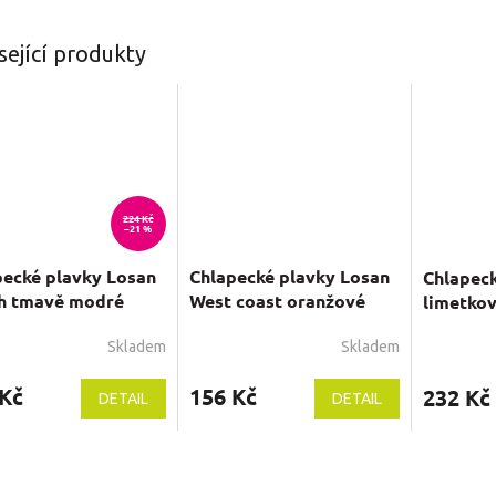
sející produkty
224 Kč
–21 %
pecké plavky Losan
Chlapecké plavky Losan
Chlapeck
h tmavě modré
West coast oranžové
limetko
Skladem
Skladem
Průměrné
hodnocení
 Kč
156 Kč
produktu
232 Kč
DETAIL
DETAIL
je
5,0
z
5