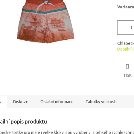
ek.
Variant
Chlapeck
Detailní 
TISK
s
Diskuze
Ostatní informace
Tabulky velikostí
ailní popis produktu
pecké šortky pro malé i velké kluky jsou vyrobeny z lehkého rychleschn