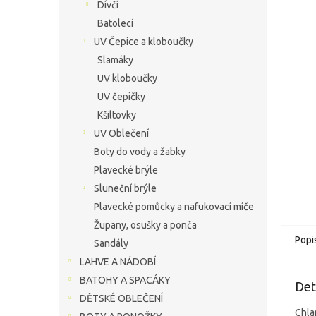
í
Dívčí
hvězdič
p
Batolecí
a
UV Čepice a kloboučky
n
Slamáky
e
UV kloboučky
l
UV čepičky
Kšiltovky
UV Oblečení
Boty do vody a žabky
Plavecké brýle
Sluneční brýle
Plavecké pomůcky a nafukovací míče
Župany, osušky a ponča
Popi
Sandály
LAHVE A NÁDOBÍ
BATOHY A SPACÁKY
Det
DĚTSKÉ OBLEČENÍ
Chla