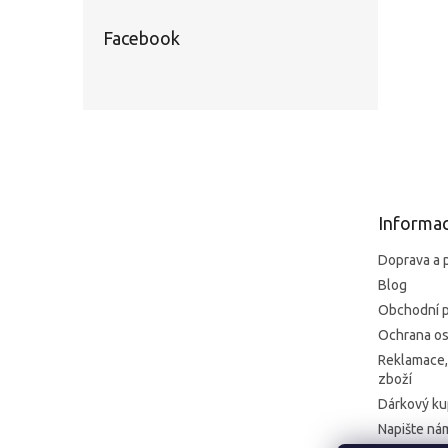
Facebook
Z
á
p
a
t
Informac
í
Doprava a 
Blog
Obchodní 
Ochrana os
Reklamace,
zboží
Dárkový k
Napište ná