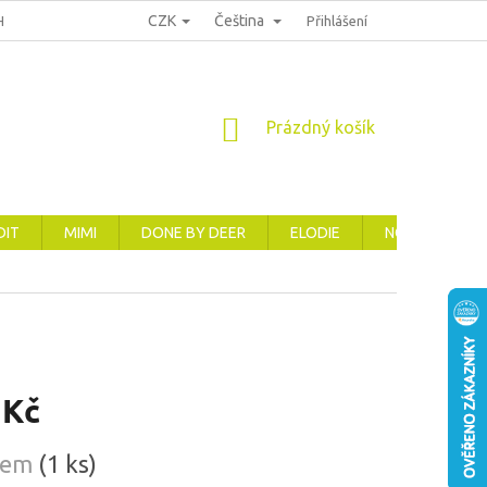
CZK
Čeština
HRANA OSOBNÍCH ÚDAJŮ
REKLAMACE, VRÁCENÍ A VÝMĚNA ZBOŽÍ
Přihlášení
NÁKUPNÍ
Prázdný košík
KOŠÍK
DIT
MIMI
DONE BY DEER
ELODIE
NOVINKY
 Kč
dem
(1 ks)