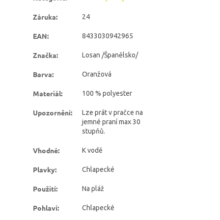
Záruka
:
24
EAN
:
8433030942965
Značka
:
Losan /Španělsko/
Barva
:
Oranžová
Materiál
:
100 % polyester
Upozornění
:
Lze prát v pračce na
jemné praní max 30
stupňů.
Vhodné
:
K vodě
Plavky
:
Chlapecké
Použití
:
Na pláž
Pohlaví
:
Chlapecké