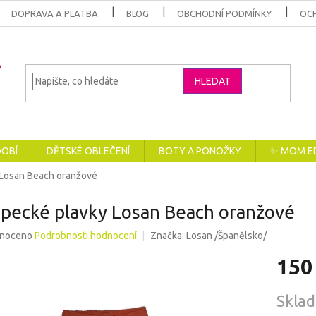
DOPRAVA A PLATBA
BLOG
OBCHODNÍ PODMÍNKY
OC
HLEDAT
DOBÍ
DĚTSKÉ OBLEČENÍ
BOTY A PONOŽKY
✨ MOM E
 Losan Beach oranžové
apecké plavky Losan Beach oranžové
né
noceno
Podrobnosti hodnocení
Značka:
Losan /Španělsko/
ení
150
u
Měrná
Skla
cena: