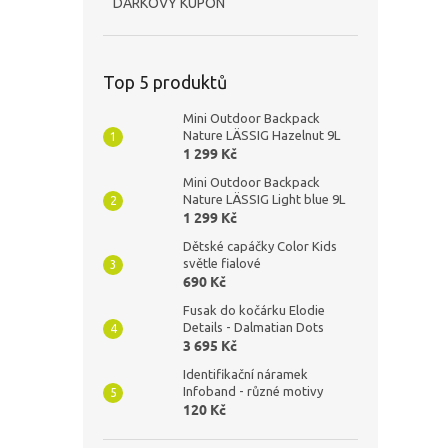
DÁRKOVÝ KUPÓN
Top 5 produktů
Mini Outdoor Backpack
Nature LÄSSIG Hazelnut 9L
1 299 Kč
Mini Outdoor Backpack
Nature LÄSSIG Light blue 9L
1 299 Kč
Dětské capáčky Color Kids
světle fialové
690 Kč
Fusak do kočárku Elodie
Details - Dalmatian Dots
3 695 Kč
Identifikační náramek
Infoband - různé motivy
120 Kč