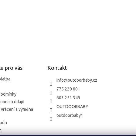
e pro vás
Kontakt
platba
info
@
outdoorbaby.cz
775 220 801
podmínky
603 251 349
obních údajů
OUTDOORBABY
 vrácení a výměna
outdoorbaby1
upón
m