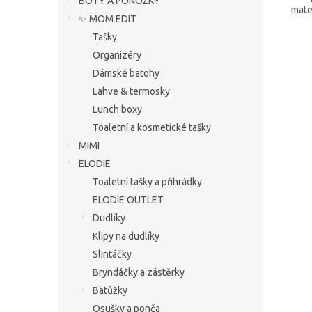
BOTY A PONOŽKY
mate
✨ MOM EDIT
Tašky
Organizéry
Dámské batohy
Lahve & termosky
Lunch boxy
Toaletní a kosmetické tašky
MIMI
ELODIE
Toaletní tašky a přihrádky
ELODIE OUTLET
Dudlíky
Klipy na dudlíky
Slintáčky
Bryndáčky a zástěrky
Batůžky
Osušky a ponča