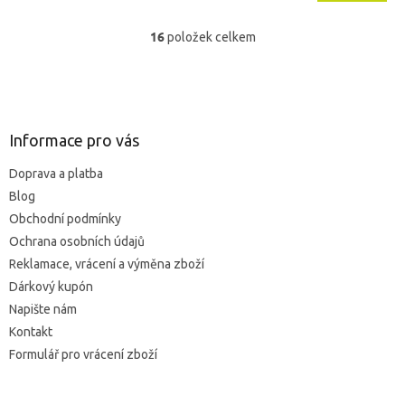
16
položek celkem
O
v
l
Z
á
á
d
p
a
a
Informace pro vás
c
t
í
Doprava a platba
í
p
Blog
r
v
Obchodní podmínky
k
Ochrana osobních údajů
y
Reklamace, vrácení a výměna zboží
v
ý
Dárkový kupón
p
Napište nám
i
Kontakt
s
u
Formulář pro vrácení zboží