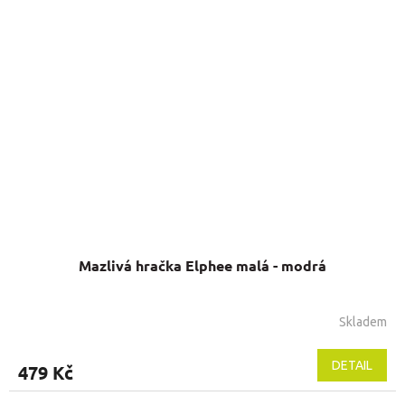
Mazlivá hračka Elphee malá - modrá
Skladem
DETAIL
479 Kč