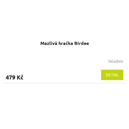
Mazlivá hračka Birdee
Skladem
DETAIL
479 Kč