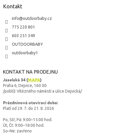
Kontakt
info
@
outdoorbaby.cz
775 220 801
603 251 349
OUTDOORBABY
outdoorbaby1
KONTAKT NA PRODEJNU
Jaselská 34
(
MAPA
)
Praha 6, Dejvice, 160 00
/poblíž Vítězného náměstí a ulice Dejvická/
Prázdninová otevírací doba:
Platí od 29. 7. do 21. 8. 2026
Po, Stř, Pá: 9:00–15:00 hod.
Út, Čt: 9:00–18:00 hod.
So–Ne: zavřeno