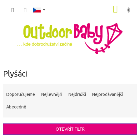
Přejít
NÁKUP
na
obsah
KOŠÍK
Plyšáci
Ř
a
Doporučujeme
Nejlevnější
Nejdražší
Nejprodávanější
z
e
Abecedně
n
í
p
OTEVŘÍT FILTR
r