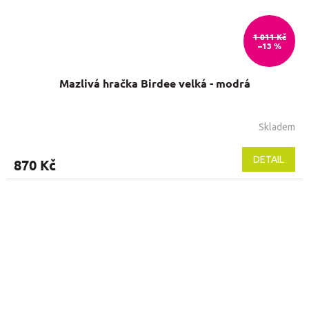
1 011 Kč
–13 %
Mazlivá hračka Birdee velká - modrá
Skladem
DETAIL
870 Kč