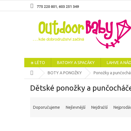
Přejít
775 220 801
603 251 349
,
na
obsah
☀️ LÉTO
BATOHY A SPACÁKY
LAHVE A NÁ
Domů
BOTY A PONOŽKY
Ponožky a punčochá
Dětské ponožky a punčocháč
Ř
a
Doporučujeme
Nejlevnější
Nejdražší
Nejprodáv
z
e
n