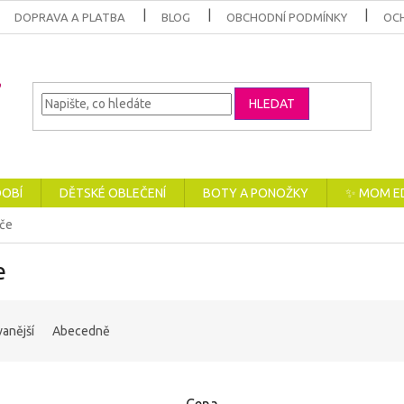
DOPRAVA A PLATBA
BLOG
OBCHODNÍ PODMÍNKY
OC
HLEDAT
DOBÍ
DĚTSKÉ OBLEČENÍ
BOTY A PONOŽKY
✨ MOM E
če
e
anější
Abecedně
Cena