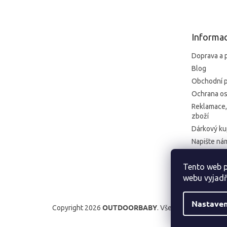
p
a
t
Informac
í
Doprava a 
Blog
Obchodní 
Ochrana os
Reklamace,
zboží
Dárkový k
Napište ná
Kontakt
Tento web p
Formulář pr
webu vyjadř
Nastaven
OUTDOORBABY
Copyright 2026
. Všechna práva vyhra