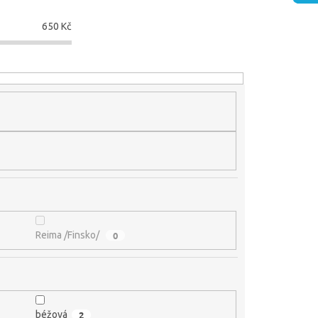
650
Kč
Reima /Finsko/
0
béžová
2