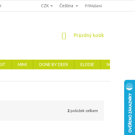
CZK
Čeština
HRANA OSOBNÍCH ÚDAJŮ
REKLAMACE, VRÁCENÍ A VÝMĚNA ZBOŽÍ
Přihlášení
NÁKUPNÍ
Prázdný košík
KOŠÍK
DIT
MIMI
DONE BY DEER
ELODIE
NOVINKY
2
položek celkem