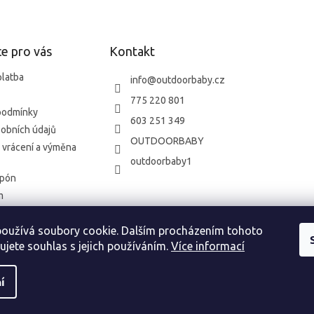
d
a
c
í
e pro vás
Kontakt
p
r
platba
info
@
outdoorbaby.cz
v
775 220 801
k
podmínky
y
603 251 349
v
obních údajů
OUTDOORBABY
ý
 vrácení a výměna
p
outdoorbaby1
i
upón
s
u
m
oužívá soubory cookie. Dalším procházením tohoto
o vrácení zboží
ujete souhlas s jejich používáním.
Více informací
í
zena.