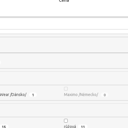
Wear /Dánsko/
1
Maximo /Německo/
0
15
růžová
11