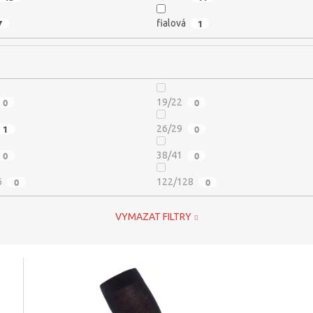
7
fialová
1
0
19/22
0
1
26/29
0
0
38/41
0
6
0
122/128
0
VYMAZAT FILTRY