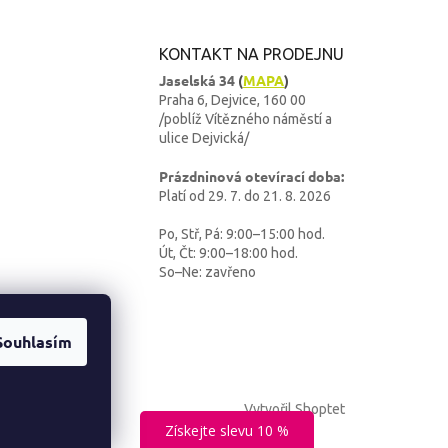
KONTAKT NA PRODEJNU
Jaselská 34
(
MAPA
)
Praha 6, Dejvice, 160 00
/poblíž Vítězného náměstí a
ulice Dejvická/
Prázdninová otevírací doba:
Platí od 29. 7. do 21. 8. 2026
Po, Stř, Pá: 9:00–15:00 hod.
Út, Čt: 9:00–18:00 hod.
So–Ne: zavřeno
Souhlasím
Vytvořil Shoptet
Získejte slevu 10 %