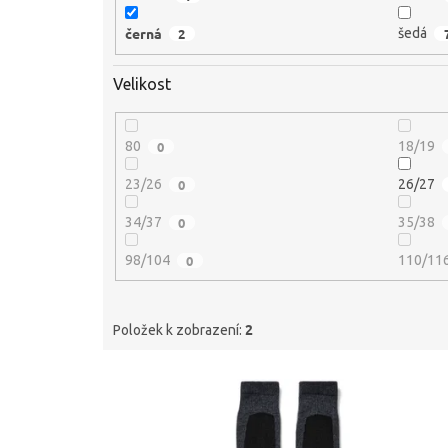
černá
2
šedá
Velikost
80
0
18/19
23/26
0
26/27
34/37
0
35/38
98/104
0
110/11
2
Položek k zobrazení:
V
ý
p
i