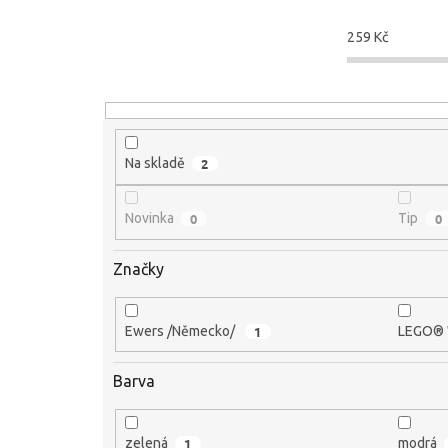
í
p
259
Kč
r
o
d
u
k
t
Na skladě
2
ů
Novinka
0
Tip
0
Značky
Ewers /Německo/
1
LEGO® 
Barva
zelená
1
modrá