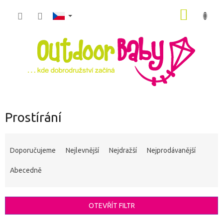
Přejít
NÁKUP
na
obsah
KOŠÍK
Prostírání
Ř
a
Doporučujeme
Nejlevnější
Nejdražší
Nejprodávanější
z
e
Abecedně
n
í
p
OTEVŘÍT FILTR
r