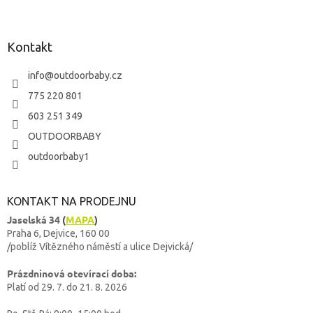
Kontakt
info
@
outdoorbaby.cz
775 220 801
603 251 349
OUTDOORBABY
outdoorbaby1
KONTAKT NA PRODEJNU
Jaselská 34
(
MAPA
)
Praha 6, Dejvice, 160 00
/poblíž Vítězného náměstí a ulice Dejvická/
Prázdninová otevírací doba:
Platí od 29. 7. do 21. 8. 2026