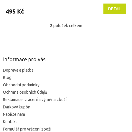
DETAIL
495 Kč
2
položek celkem
O
v
l
Z
á
á
d
p
a
a
Informace pro vás
c
t
í
Doprava a platba
í
p
Blog
r
v
Obchodní podmínky
k
Ochrana osobních údajů
y
Reklamace, vrácení a výměna zboží
v
ý
Dárkový kupón
p
Napište nám
i
Kontakt
s
u
Formulář pro vrácení zboží