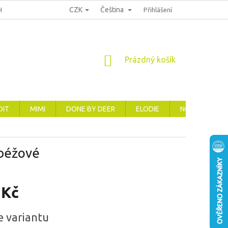
CZK
Čeština
HRANA OSOBNÍCH ÚDAJŮ
REKLAMACE, VRÁCENÍ A VÝMĚNA ZBOŽÍ
Přihlášení
NÁKUPNÍ
Prázdný košík
KOŠÍK
DIT
MIMI
DONE BY DEER
ELODIE
NOVINKY
 béžové
 Kč
e variantu