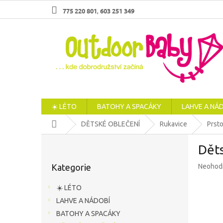
Přejít
775 220 801
603 251 349
,
na
obsah
☀️ LÉTO
BATOHY A SPACÁKY
LAHVE A NÁ
Domů
DĚTSKÉ OBLEČENÍ
Rukavice
Prst
P
Dět
o
Přeskočit
s
Průměr
Kategorie
Neohod
kategorie
t
hodnoc
r
produkt
☀️ LÉTO
a
je
LAHVE A NÁDOBÍ
n
0,0
z
BATOHY A SPACÁKY
n
5