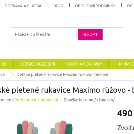
DOPRAVA A PLATBA
BLOG
OBCHODNÍ PODMÍNKY
OC
HLEDAT
DOBÍ
DĚTSKÉ OBLEČENÍ
BOTY A PONOŽKY
✨ MOM E
ové
Dětské pletené rukavice Maximo růžovo - béžové
ské pletené rukavice Maximo růžovo -
né
noceno
Podrobnosti hodnocení
Značka:
Maximo /Německo/
ení
490
u
Měrná
Zvolt
cena: