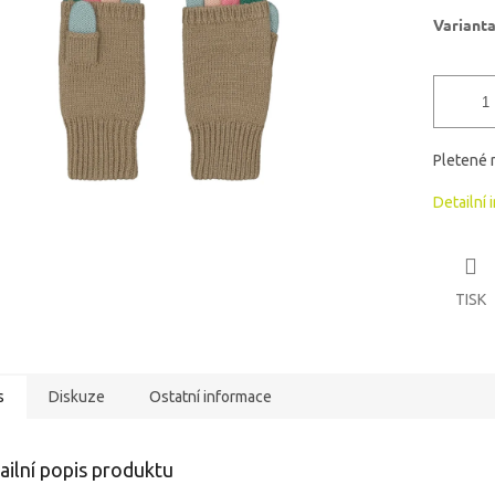
ek.
Variant
Pletené r
Detailní 
TISK
s
Diskuze
Ostatní informace
ailní popis produktu