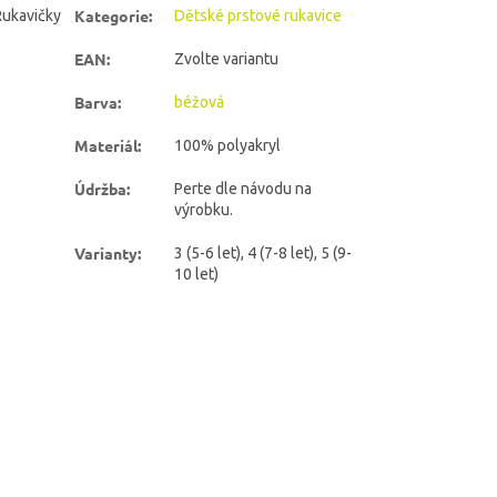
Kategorie
:
Rukavičky
Dětské prstové rukavice
EAN
:
Zvolte variantu
Barva
:
béžová
Materiál
:
100% polyakryl
Údržba
:
Perte dle návodu na
výrobku.
Varianty
:
3 (5-6 let), 4 (7-8 let), 5 (9-
10 let)