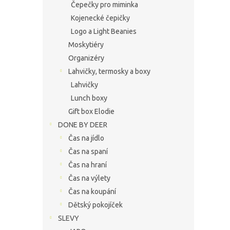
Čepečky pro miminka
Kojenecké čepičky
Logo a Light Beanies
Moskytiéry
Organizéry
Lahvičky, termosky a boxy
Lahvičky
Lunch boxy
Gift box Elodie
DONE BY DEER
Čas na jídlo
Čas na spaní
Čas na hraní
Čas na výlety
Čas na koupání
Dětský pokojíček
SLEVY