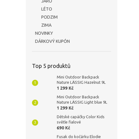
JARO
LÉTO
PODZIM
ZIMA
NOVINKY
DÁRKOVÝ KUPÓN
Top 5 produktů
Mini Outdoor Backpack
Nature LÄSSIG Hazelnut 9L
1 299 Kč
Mini Outdoor Backpack
Nature LÄSSIG Light blue 9L
1 299 Kč
Dětské capáčky Color Kids
světle fialové
690 Kč
Fusak do kočárku Elodie