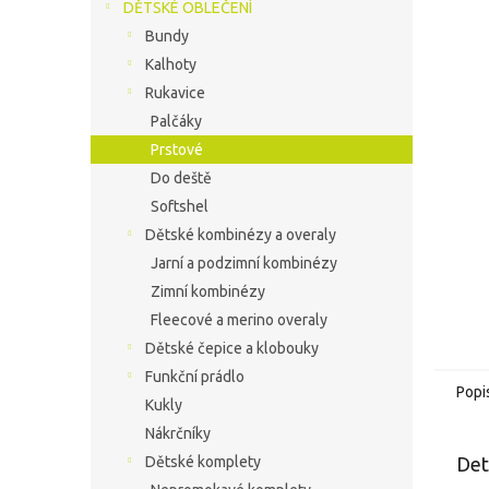
í
DĚTSKÉ OBLEČENÍ
hvězdič
p
Bundy
a
Kalhoty
n
Rukavice
e
Palčáky
l
Prstové
Do deště
Softshel
Dětské kombinézy a overaly
Jarní a podzimní kombinézy
Zimní kombinézy
Fleecové a merino overaly
Dětské čepice a klobouky
Funkční prádlo
Popi
Kukly
Nákrčníky
Det
Dětské komplety