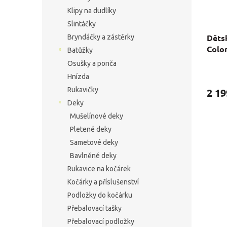
Klipy na dudlíky
Slintáčky
Děts
Bryndáčky a zástěrky
Colo
Batůžky
Osušky a ponča
Hnízda
Rukavičky
2 19
Deky
Mušelínové deky
Pletené deky
Sametové deky
Bavlněné deky
Rukavice na kočárek
Kočárky a příslušenství
Podložky do kočárku
Přebalovací tašky
Přebalovací podložky