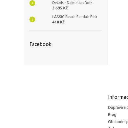
Details - Dalmatian Dots
3 695 Kč
LÄSSIG Beach Sandals Pink
410 Kč
Facebook
Z
á
p
a
t
Informac
í
Doprava a 
Blog
Obchodní 