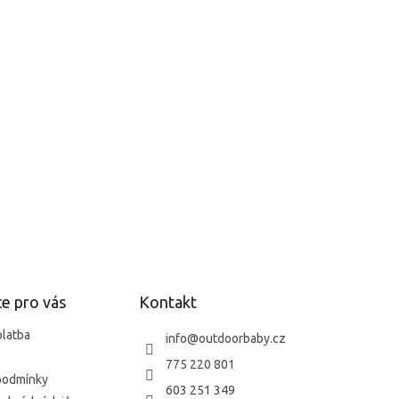
e pro vás
Kontakt
platba
info
@
outdoorbaby.cz
775 220 801
podmínky
603 251 349