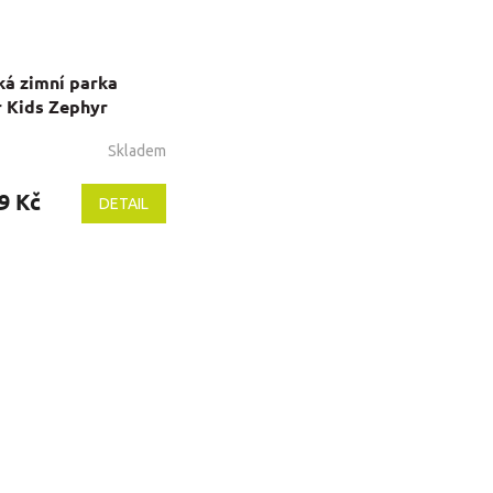
ká zimní parka
r Kids Zephyr
Skladem
9 Kč
DETAIL