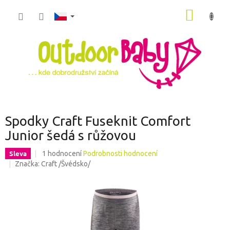
Přejít
NÁKUP
na
obsah
KOŠÍK
Spodky Craft Fuseknit Comfort
Junior šedá s růžovou
Průměrné
Sleva
1 hodnocení
Podrobnosti hodnocení
hodnocení
Značka:
Craft /Švédsko/
produktu
je
5,0
z
5
hvězdiček.