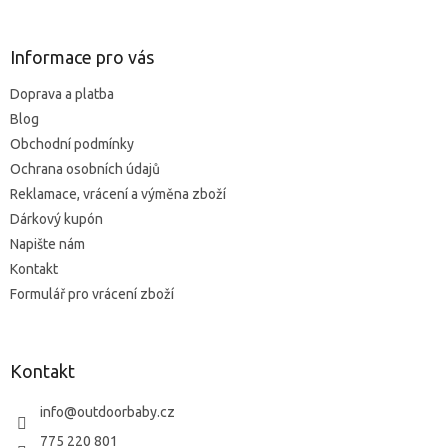
á
p
a
Informace pro vás
t
Doprava a platba
í
Blog
Obchodní podmínky
Ochrana osobních údajů
Reklamace, vrácení a výměna zboží
Dárkový kupón
Napište nám
Kontakt
Formulář pro vrácení zboží
Kontakt
info
@
outdoorbaby.cz
775 220 801