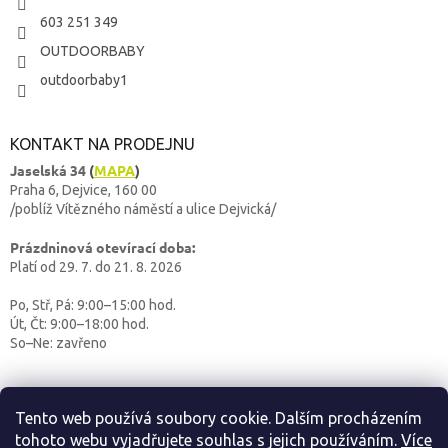
603 251 349
OUTDOORBABY
outdoorbaby1
KONTAKT NA PRODEJNU
Jaselská 34
(
MAPA
)
Praha 6, Dejvice, 160 00
/poblíž Vítězného náměstí a ulice Dejvická/
Prázdninová otevírací doba:
Platí od 29. 7. do 21. 8. 2026
Po, Stř, Pá: 9:00–15:00 hod.
Út, Čt: 9:00–18:00 hod.
So–Ne: zavřeno
Tento web používá soubory cookie. Dalším procházením
tohoto webu vyjadřujete souhlas s jejich používáním.
Více