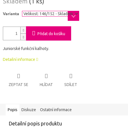
Skladem
(1 ks)
cena:
Varianta
Přidat do košíku
Juniorské funkční kalhoty.
Detailní informace
ZEPTAT SE
HLÍDAT
SDÍLET
Popis
Diskuze
Ostatní informace
Detailní popis produktu