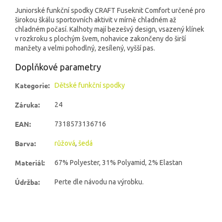
Juniorské funkční spodky CRAFT Fuseknit Comfort určené pro
širokou škálu sportovních aktivit v mírně chladném až
chladném počasí. Kalhoty mají bezešvý design, vsazený klínek
v rozkroku s plochým švem, nohavice zakončeny do širší
manžety a velmi pohodlný, zesílený, vyšší pas.
Doplňkové parametry
Kategorie
:
Dětské funkční spodky
Záruka
:
24
EAN
:
7318573136716
Barva
:
růžová
,
šedá
Materiál
:
67% Polyester, 31% Polyamid, 2% Elastan
Údržba
:
Perte dle návodu na výrobku.
Z