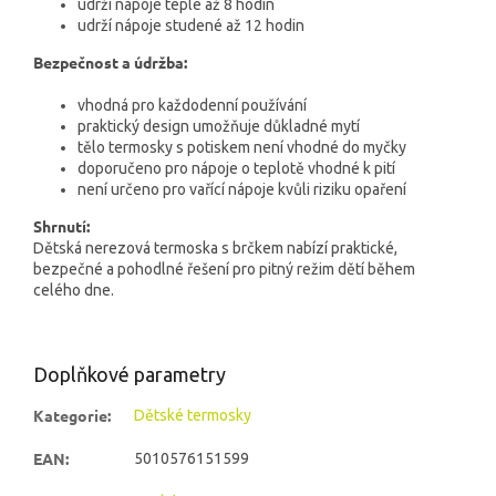
udrží nápoje teplé až 8 hodin
udrží nápoje studené až 12 hodin
Bezpečnost a údržba:
vhodná pro každodenní používání
praktický design umožňuje důkladné mytí
tělo termosky s potiskem není vhodné do myčky
doporučeno pro nápoje o teplotě vhodné k pití
není určeno pro vařící nápoje kvůli riziku opaření
Shrnutí:
Dětská nerezová termoska s brčkem nabízí praktické,
bezpečné a pohodlné řešení pro pitný režim dětí během
celého dne.
Doplňkové parametry
Kategorie
:
Dětské termosky
EAN
:
5010576151599