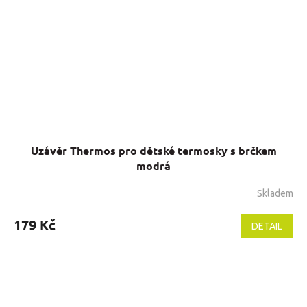
Uzávěr Thermos pro dětské termosky s brčkem
modrá
Skladem
179 Kč
DETAIL
Z
á