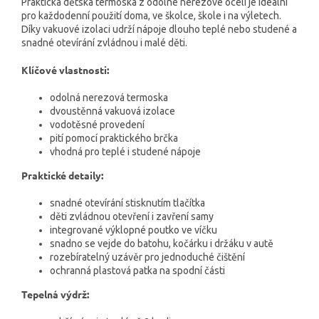
Praktická dětská termoska z odolné nerezové oceli je ideální
pro každodenní použití doma, ve školce, škole i na výletech.
Díky vakuové izolaci udrží nápoje dlouho teplé nebo studené a
snadné otevírání zvládnou i malé děti.
Klíčové vlastnosti:
odolná nerezová termoska
dvoustěnná vakuová izolace
vodotěsné provedení
pití pomocí praktického brčka
vhodná pro teplé i studené nápoje
Praktické detaily:
snadné otevírání stisknutím tlačítka
děti zvládnou otevření i zavření samy
integrované výklopné poutko ve víčku
snadno se vejde do batohu, kočárku i držáku v autě
rozebíratelný uzávěr pro jednoduché čištění
ochranná plastová patka na spodní části
Tepelná výdrž: