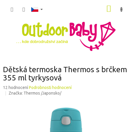
Přejít
NÁKUP
na
obsah
KOŠÍK
Dětská termoska Thermos s brčkem
355 ml tyrkysová
Průměrné
12 hodnocení
Podrobnosti hodnocení
hodnocení
Značka:
Thermos /Japonsko/
produktu
je
4,8
z
5
hvězdiček.