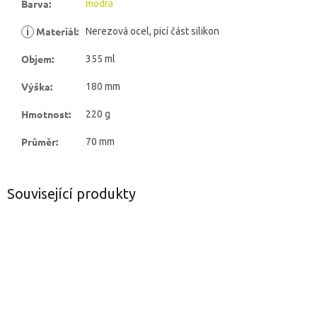
Barva
:
modrá
i
Materiál
:
Nerezová ocel, picí část silikon
Objem
:
355 ml
Výška
:
180 mm
Hmotnost
:
220 g
Průměr
:
70 mm
Související produkty