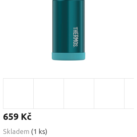
659 Kč
Měrná
Skladem
(1 ks)
cena: