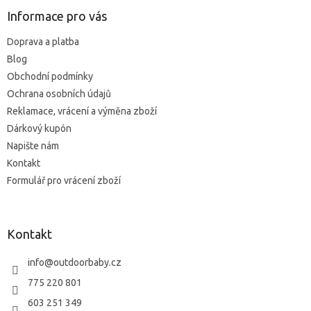
p
a
Informace pro vás
t
Doprava a platba
í
Blog
Obchodní podmínky
Ochrana osobních údajů
Reklamace, vrácení a výměna zboží
Dárkový kupón
Napište nám
Kontakt
Formulář pro vrácení zboží
Kontakt
info
@
outdoorbaby.cz
775 220 801
603 251 349