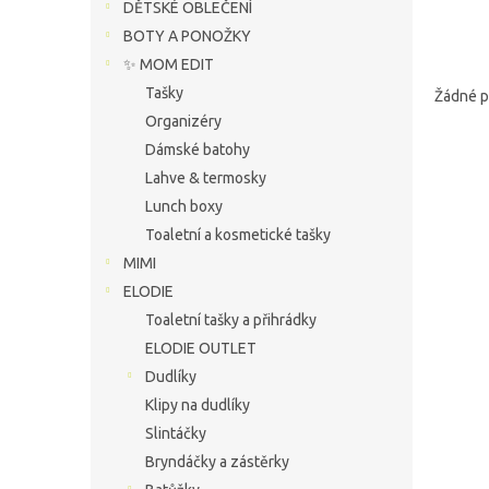
í
DĚTSKÉ OBLEČENÍ
p
BOTY A PONOŽKY
a
✨ MOM EDIT
n
Tašky
Žádné p
e
Organizéry
l
Dámské batohy
Lahve & termosky
Lunch boxy
Toaletní a kosmetické tašky
MIMI
ELODIE
Toaletní tašky a přihrádky
ELODIE OUTLET
Dudlíky
Klipy na dudlíky
Slintáčky
Bryndáčky a zástěrky