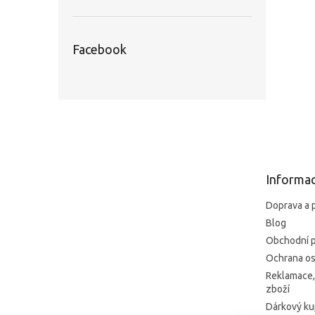
Facebook
Z
á
p
a
t
Informac
í
Doprava a 
Blog
Obchodní 
Ochrana os
Reklamace,
zboží
Dárkový k