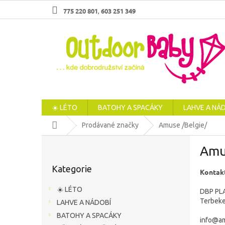
Přejít
775 220 801
603 251 349
,
na
obsah
☀️ LÉTO
BATOHY A SPACÁKY
LAHVE A NÁ
Domů
Prodávané značky
Amuse /Belgie/
P
Amu
o
Přeskočit
s
Kategorie
kategorie
Kontakt
t
r
☀️ LÉTO
DBP PL
a
Terbeke
LAHVE A NÁDOBÍ
n
BATOHY A SPACÁKY
n
info@a