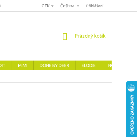
CZK
Čeština
HRANA OSOBNÍCH ÚDAJŮ
REKLAMACE, VRÁCENÍ A VÝMĚNA ZBOŽÍ
Přihlášení
NÁKUPNÍ
Prázdný košík
KOŠÍK
DIT
MIMI
DONE BY DEER
ELODIE
NOVINKY