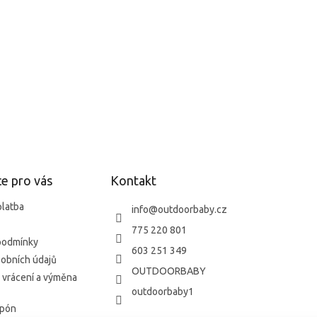
e pro vás
Kontakt
platba
info
@
outdoorbaby.cz
775 220 801
podmínky
603 251 349
obních údajů
OUTDOORBABY
 vrácení a výměna
outdoorbaby1
upón