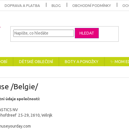
DOPRAVA A PLATBA
BLOG
OBCHODNÍ PODMÍNKY
OC
HLEDAT
DOBÍ
DĚTSKÉ OBLEČENÍ
BOTY A PONOŽKY
✨ MOM E
se /Belgie/
ní údaje společnosti:
ASTICS NV
hofdreef 25-29, 2610, Wilrijk
museyourday.com