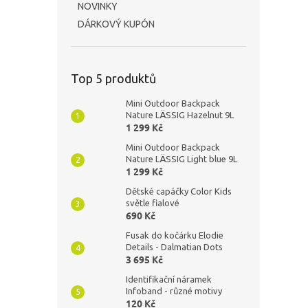
NOVINKY
DÁRKOVÝ KUPÓN
Top 5 produktů
Mini Outdoor Backpack
Nature LÄSSIG Hazelnut 9L
1 299 Kč
Mini Outdoor Backpack
Nature LÄSSIG Light blue 9L
1 299 Kč
Dětské capáčky Color Kids
světle fialové
690 Kč
Fusak do kočárku Elodie
Details - Dalmatian Dots
3 695 Kč
Identifikační náramek
Infoband - různé motivy
120 Kč