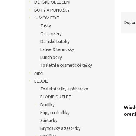
í
DĚTSKÉ OBLEČENÍ
p
BOTY A PONOŽKY
Ř
a
✨ MOM EDIT
a
n
Dopor
Tašky
z
e
Organizéry
e
l
V
n
Dámské batohy
ý
í
Lahve & termosky
p
p
Lunch boxy
i
r
Toaletní a kosmetické tašky
s
o
MIMI
p
d
r
u
ELODIE
o
k
Toaletní tašky a přihrádky
d
t
ELODIE OUTLET
u
ů
Dudlíky
Wisd
k
Klipy na dudlíky
oran
t
ů
Slintáčky
Bryndáčky a zástěrky