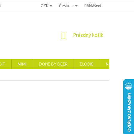
CZK
Čeština
HRANA OSOBNÍCH ÚDAJŮ
REKLAMACE, VRÁCENÍ A VÝMĚNA ZBOŽÍ
Přihlášení
NÁKUPNÍ
Prázdný košík
KOŠÍK
DIT
MIMI
DONE BY DEER
ELODIE
NOVINKY