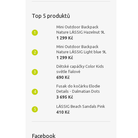
Top 5 produktů
Mini Outdoor Backpack
Nature LÄSSIG Hazelnut 9L
1 299 Kč
Mini Outdoor Backpack
Nature LÄSSIG Light blue 9L
1 299 Kč
Dětské capáčky Color Kids
světle fialové
690 Kč
Fusak do kočárku Elodie
Details - Dalmatian Dots
3 695 Kč
LÄSSIG Beach Sandals Pink
410 Kč
Facebook