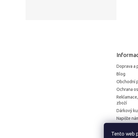
Z
á
p
a
t
Informac
í
Doprava a 
Blog
Obchodní 
Ochrana os
Reklamace,
zboží
Dárkový k
Napište ná
Kontakt
Tento web p
Formulář pr