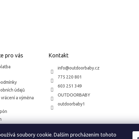
e pro vás
Kontakt
platba
info
@
outdoorbaby.cz
775 220 801
podmínky
603 251 349
obních údajů
OUTDOORBABY
 vrácení a výměna
outdoorbaby1
upón
m
oužívá soubory cookie. Dalším procházením tohoto
o vrácení zboží