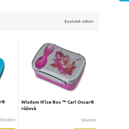
3
položek celkem
ar®
Wisdom N'ice Box ™ Carl Oscar®
růžová
Skladem
Skladem