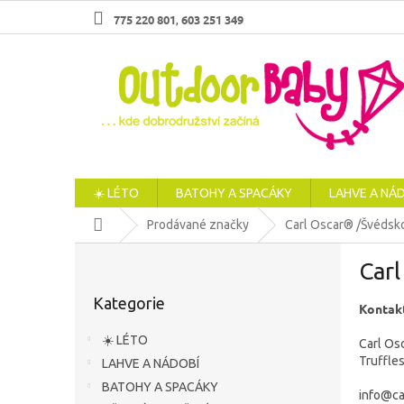
Přejít
775 220 801
603 251 349
,
na
obsah
☀️ LÉTO
BATOHY A SPACÁKY
LAHVE A NÁ
Domů
Prodávané značky
Carl Oscar® /Švédsk
P
Car
o
Přeskočit
s
Kategorie
kategorie
Kontakt
t
r
☀️ LÉTO
Carl Os
a
Truffles
LAHVE A NÁDOBÍ
n
BATOHY A SPACÁKY
n
info@ca