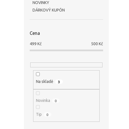
NOVINKY
DÁRKOVÝ KUPÓN
Cena
499
Kč
500
Kč
Na skladě
3
Novinka
0
Tip
0