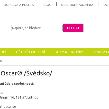
DOPRAVA A PLATBA
BLOG
OBCHODNÍ PODMÍNKY
OC
HLEDAT
DOBÍ
DĚTSKÉ OBLEČENÍ
BOTY A PONOŽKY
✨ MOM E
o/
l Oscar® /Švédsko/
ní údaje společnosti:
car
lingan 16, 181 57, Lidingo
rl-oscar.se