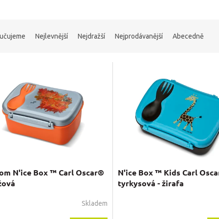
učujeme
Nejlevnější
Nejdražší
Nejprodávanější
Abecedně
om N'ice Box ™ Carl Oscar®
N'ice Box ™ Kids Carl Osc
žová
tyrkysová - žirafa
Skladem