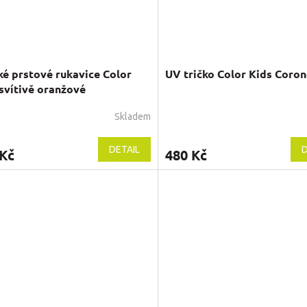
é prstové rukavice Color
UV tričko Color Kids Coron
svítivě oranžové
Skladem
DETAIL
D
 Kč
480 Kč