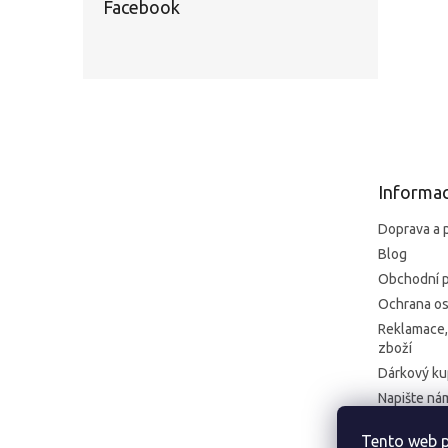
Facebook
Z
á
p
a
t
Informac
í
Doprava a 
Blog
Obchodní 
Ochrana os
Reklamace,
zboží
Dárkový k
Napište ná
Kontakt
Tento web p