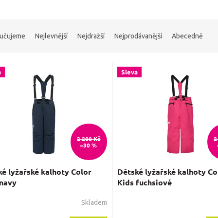
učujeme
Nejlevnější
Nejdražší
Nejprodávanější
Abecedně
a
Sleva
2 200 Kč
2
–30 %
é lyžařské kalhoty Color
Dětské lyžařské kalhoty Co
 navy
Kids fuchsiové
Skladem