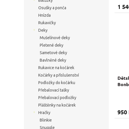
Batůžky
1 54
Osušky a ponča
Hnízda
Rukavičky
Deky
Mušelínové deky
Pletené deky
Sametové deky
Bavlněné deky
Rukavice na kočárek
Kočárky a příslušenství
Dětsk
Podložky do kočárku
Bonb
Přebalovací tašky
Přebalovací podložky
Pláštěnky na kočárek
950
Hračky
Blinkie
Snuggle