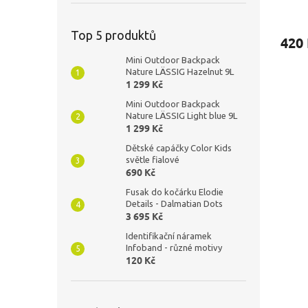
Top 5 produktů
420
Mini Outdoor Backpack
Nature LÄSSIG Hazelnut 9L
1 299 Kč
Mini Outdoor Backpack
Nature LÄSSIG Light blue 9L
1 299 Kč
Dětské capáčky Color Kids
světle fialové
690 Kč
Fusak do kočárku Elodie
Details - Dalmatian Dots
3 695 Kč
Identifikační náramek
Infoband - různé motivy
120 Kč