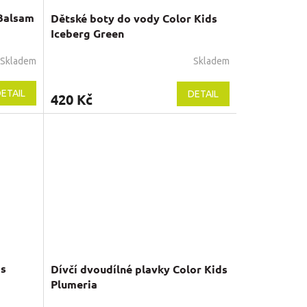
 Balsam
Dětské boty do vody Color Kids
Iceberg Green
Skladem
Skladem
ETAIL
DETAIL
420 Kč
ds
Dívčí dvoudílné plavky Color Kids
Plumeria