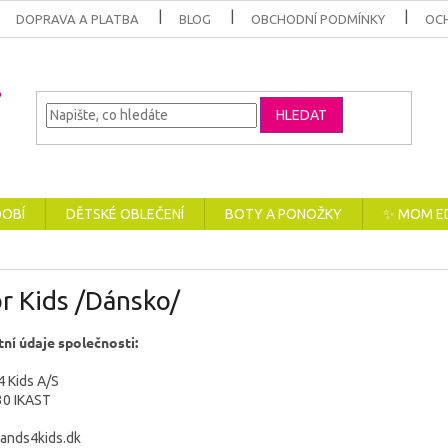
DOPRAVA A PLATBA
BLOG
OBCHODNÍ PODMÍNKY
OC
HLEDAT
DOBÍ
DĚTSKÉ OBLEČENÍ
BOTY A PONOŽKY
✨ MOM E
r Kids /Dánsko/
ní údaje společnosti:
4 Kids A/S
30 IKAST
ands4kids.dk