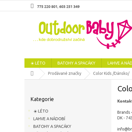
Přejít
775 220 801
603 251 349
,
na
obsah
☀️ LÉTO
BATOHY A SPACÁKY
LAHVE A NÁ
Domů
Prodávané značky
Color Kids /Dánsko/
P
Colo
o
Přeskočit
s
Kategorie
kategorie
Kontakt
t
r
☀️ LÉTO
Brands 
a
DK - 74
LAHVE A NÁDOBÍ
n
BATOHY A SPACÁKY
n
info@br