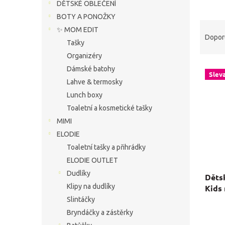
í
DĚTSKÉ OBLEČENÍ
p
BOTY A PONOŽKY
Ř
a
✨ MOM EDIT
a
n
Dopor
Tašky
z
e
Organizéry
e
l
V
n
Dámské batohy
Slev
ý
í
Lahve & termosky
p
p
Lunch boxy
i
r
Toaletní a kosmetické tašky
s
o
MIMI
p
d
r
u
ELODIE
o
k
Toaletní tašky a přihrádky
d
t
ELODIE OUTLET
u
ů
Dudlíky
Dětsk
k
Klipy na dudlíky
Kids
t
ů
Slintáčky
Bryndáčky a zástěrky