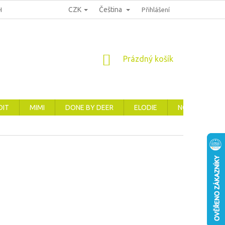
CZK
Čeština
HRANA OSOBNÍCH ÚDAJŮ
REKLAMACE, VRÁCENÍ A VÝMĚNA ZBOŽÍ
Přihlášení
NÁKUPNÍ
Prázdný košík
KOŠÍK
DIT
MIMI
DONE BY DEER
ELODIE
NOVINKY