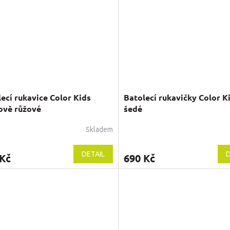
ecí rukavice Color Kids
Batolecí rukavičky Color K
ově růžové
šedé
Skladem
DETAIL
D
 Kč
690 Kč