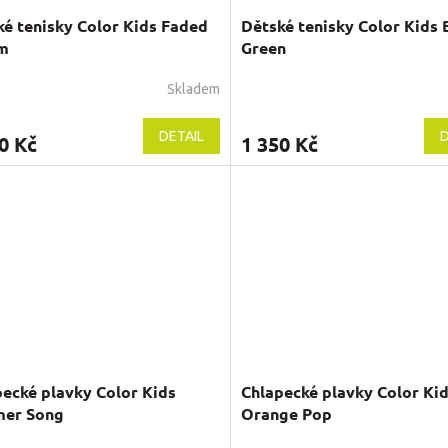
é tenisky Color Kids Faded
Dětské tenisky Color Kids
m
Green
Skladem
DETAIL
D
0 Kč
1 350 Kč
ecké plavky Color Kids
Chlapecké plavky Color Ki
er Song
Orange Pop