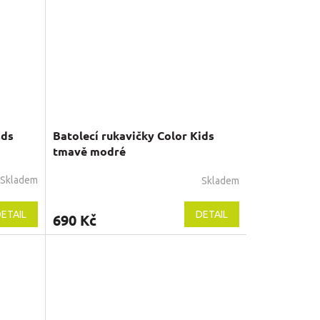
ids
Batolecí rukavičky Color Kids
tmavě modré
Skladem
Skladem
ETAIL
DETAIL
690 Kč