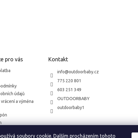
p
i
s
u
e pro vás
Kontakt
platba
info
@
outdoorbaby.cz
775 220 801
podmínky
603 251 349
obních údajů
OUTDOORBABY
 vrácení a výměna
outdoorbaby1
upón
m
oužívá soubory cookie. Dalším procházením tohoto