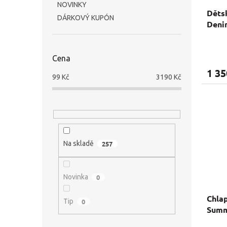
NOVINKY
Dětsk
DÁRKOVÝ KUPÓN
Deni
Cena
1 35
99
Kč
3190
Kč
Na skladě
257
Novinka
0
Chlap
Tip
0
Summ